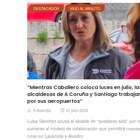
DESTACADOS
VIGO AL MINUTO
“Mientras Caballero coloca luces en julio, la
alcaldesas de A Coruña y Santiago trabaja
por sus aeropuertos”
Posted
Author
A Buendia
31 julio 2026
on
Luisa Sánchez acusa al alcalde de “quedarse solo” por 
sumarse al modelo de colaboración que permitirá nueva
rutas en Lavacolla y Alvedro