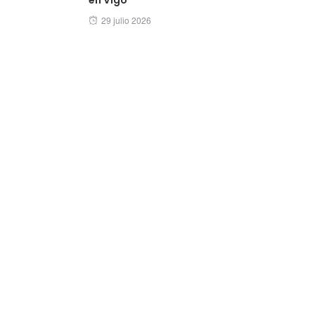
Posted
29 julio 2026
on