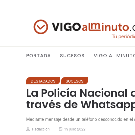
PORTADA
SUCESOS
VIGO AL MINUT
DESTACADOS
SUCESOS
La Policía Nacional
través de Whatsap
Mediante mensaje desde un teléfono desconocido en el q
Author
Posted
Redacción
19 julio 2022