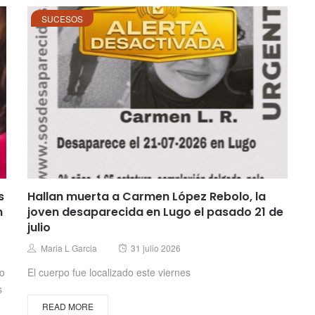
SUCESOS
s
Hallan muerta a Carmen López Rebolo, la
n
joven desaparecida en Lugo el pasado 21 de
julio
Posted
Author
Maria L Garcia
31 julio 2026
on
no
El cuerpo fue localizado este viernes
s
READ MORE