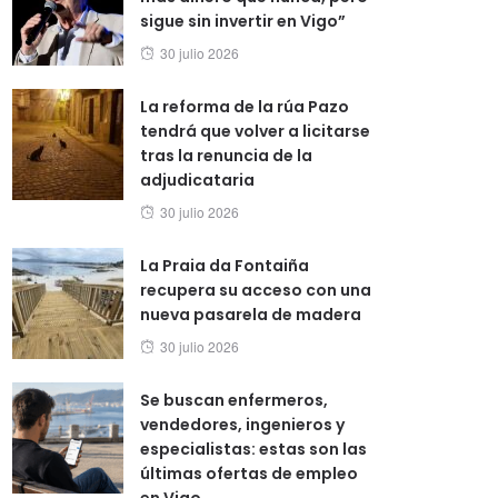
sigue sin invertir en Vigo”
Posted
30 julio 2026
on
La reforma de la rúa Pazo
tendrá que volver a licitarse
tras la renuncia de la
adjudicataria
Posted
30 julio 2026
on
La Praia da Fontaiña
recupera su acceso con una
nueva pasarela de madera
Posted
30 julio 2026
on
Se buscan enfermeros,
vendedores, ingenieros y
especialistas: estas son las
últimas ofertas de empleo
en Vigo