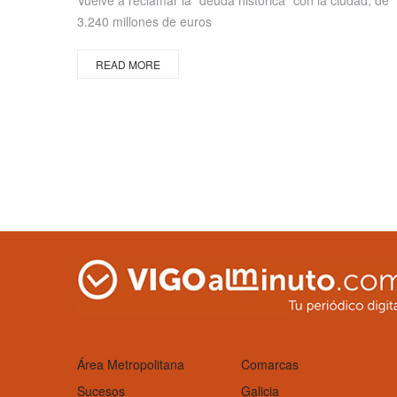
Vuelve a reclamar la "deuda histórica" con la ciudad, de
3.240 millones de euros
READ MORE
Área Metropolitana
Comarcas
Sucesos
Galicia