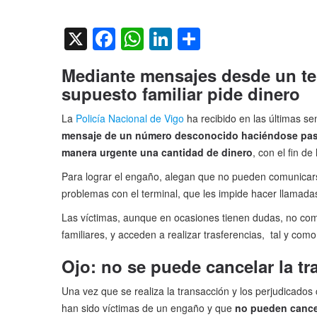
on
X
Facebook
WhatsApp
LinkedIn
Compartir
Mediante mensajes desde un te
supuesto familiar pide dinero
La
Policía Nacional de Vigo
ha recibido en las últimas se
mensaje de un número desconocido
haciéndose pasa
manera urgente una cantidad de dinero
, con el fin d
Para lograr el engaño, alegan que no pueden comunicars
problemas con el terminal, que les impide hacer llamada
Las víctimas, aunque en ocasiones tienen dudas, no comp
familiares, y acceden a realizar trasferencias, tal y como 
Ojo: no se puede cancelar la tr
Una vez que se realiza la transacción y los perjudicado
han sido víctimas de un engaño y que
no pueden cancel