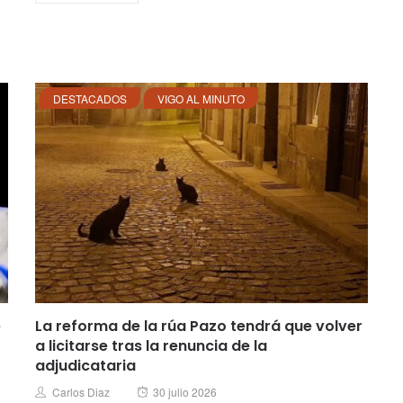
DESTACADOS
VIGO AL MINUTO
e
La reforma de la rúa Pazo tendrá que volver
a licitarse tras la renuncia de la
adjudicataria
Posted
Author
Carlos Diaz
30 julio 2026