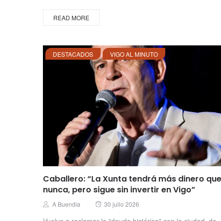
READ MORE
DESTACADOS
VIGO AL MINUTO
Caballero: “La Xunta tendrá más dinero qu
nunca, pero sigue sin invertir en Vigo”
Posted
Author
A Buendia
30 julio 2026
on