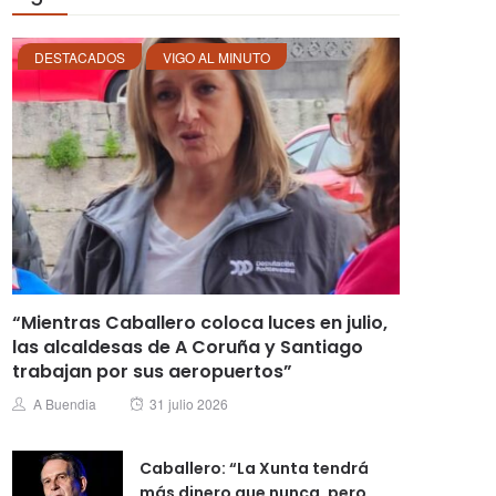
DESTACADOS
VIGO AL MINUTO
“Mientras Caballero coloca luces en julio,
las alcaldesas de A Coruña y Santiago
trabajan por sus aeropuertos”
Posted
Author
A Buendia
31 julio 2026
on
Caballero: “La Xunta tendrá
más dinero que nunca, pero