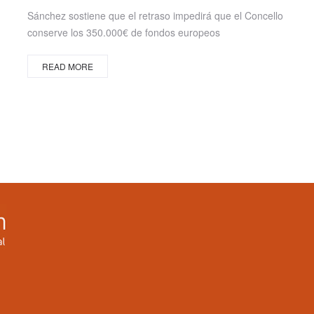
on
Sánchez sostiene que el retraso impedirá que el Concello
conserve los 350.000€ de fondos europeos
READ MORE