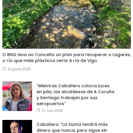
O BNG leva ao Concello un plan para recuperar o Lagares,
o río que máis plásticos verte á ría de Vigo
Posted
8 agosto 2026
on
“Mientras Caballero coloca luces
en julio, las alcaldesas de A Coruña
y Santiago trabajan por sus
aeropuertos”
Posted
31 julio 2026
on
Caballero: “La Xunta tendrá más
dinero que nunca, pero sigue sin