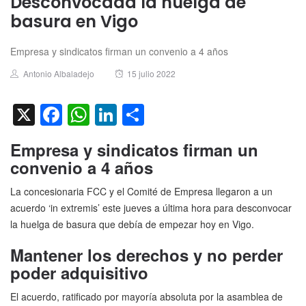
Desconvocada la huelga de
basura en Vigo
Empresa y sindicatos firman un convenio a 4 años
Author
Posted
Antonio Albaladejo
15 julio 2022
on
X
Facebook
WhatsApp
LinkedIn
Compartir
Empresa y sindicatos firman un
convenio a 4 años
La concesionaria FCC y el Comité de Empresa llegaron a un
acuerdo ‘in extremis’ este jueves a última hora para desconvocar
la huelga de basura que debía de empezar hoy en Vigo.
Mantener los derechos y no perder
poder adquisitivo
El acuerdo, ratificado por mayoría absoluta por la asamblea de