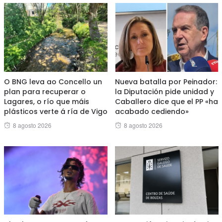
O BNG leva ao Concello un
Nueva batalla por Peinador:
plan para recuperar o
la Diputación pide unidad y
Lagares, o río que máis
Caballero dice que el PP «ha
plásticos verte á ría de Vigo
acabado cediendo»
Posted
Posted
8 agosto 2026
8 agosto 2026
on
on