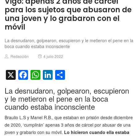
Vigo: apenas 2 años de cárcel
para los sujetos que abusaron de
una joven y lo grabaron con el
móvil
La desnudaron, golpearon, escupieron y le metieron el pene en la
boca cuando estaba inconsciente
Author
Posted
Redacción
4 julio 2022
on
X
Facebook
WhatsApp
LinkedIn
Compartir
La desnudaron, golpearon, escupieron
y le metieron el pene en la boca
cuando estaba inconsciente
Braulio L.S y Manel R.B., que estaban en prisión desde diciembre
de 2020, ‘cumplirán’ apenas 3 años de cárcel por abusar de una
joven y grabarlo con su móvil.
Lo hicieron cuando ella estaba