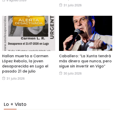
Posted
31 julio 2026
on
on
Hallan muerta a Carmen
Caballero: “La Xunta tendrá
López Rebolo, la joven
más dinero que nunca, pero
desaparecida en Lugo el
sigue sin invertir en Vigo”
pasado 21 de julio
Posted
30 julio 2026
Posted
31 julio 2026
on
on
Lo + Visto