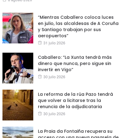
on
“Mientras Caballero coloca luces
en julio, las alcaldesas de A Coruña
y Santiago trabajan por sus
aeropuertos”
Posted
31 julio 2026
on
Caballero: “La Xunta tendrá más
dinero que nunca, pero sigue sin
invertir en Vigo”
Posted
30 julio 2026
on
La reforma de la rúa Pazo tendrá
que volver a licitarse tras la
renuncia de la adjudicataria
Posted
30 julio 2026
on
La Praia da Fontaiña recupera su
acceso con una nueva pasarela de