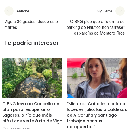
Anterior
Siguiente
Vigo a 30 grados, desde este
O BNG pide que a reforma do
martes
parking do Náutico non "arrase"
os xardíns de Montero Ríos
Te podría interesar
O BNG leva ao Concello un
“Mientras Caballero coloca
plan para recuperar o
luces en julio, las alcaldesas
Lagares, o río que máis
de A Coruña y Santiago
plásticos verte á ría de Vigo
trabajan por sus
aeropuertos”
Posted
8 agosto 2026