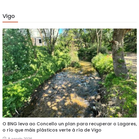
Vigo
O BNG leva ao Concello un plan para recuperar o Lagares,
o río que máis plásticos verte á ría de Vigo
Posted
8 agosto 2026