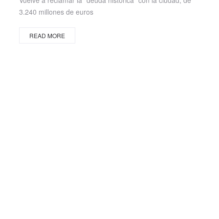
Vuelve a reclamar la "deuda histórica" con la ciudad, de
3.240 millones de euros
READ MORE