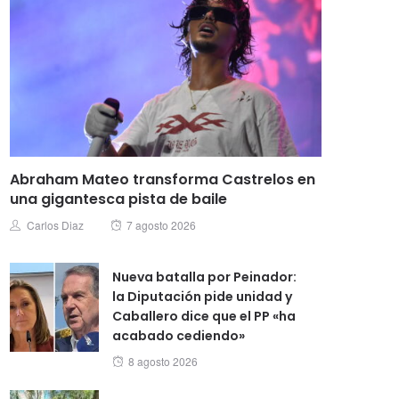
Abraham Mateo transforma Castrelos en
una gigantesca pista de baile
Posted
Author
Carlos Diaz
7 agosto 2026
on
Nueva batalla por Peinador:
la Diputación pide unidad y
Caballero dice que el PP «ha
acabado cediendo»
Posted
8 agosto 2026
on