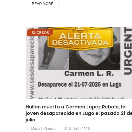
READ MORE
SUCESOS
Hallan muerta a Carmen López Rebolo, la
joven desaparecida en Lugo el pasado 21 d
julio
Posted
Author
Maria L Garcia
31 julio 2026