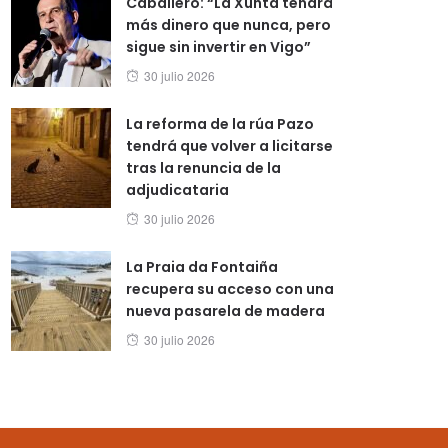
Caballero: “La Xunta tendrá
más dinero que nunca, pero
sigue sin invertir en Vigo”
Posted
30 julio 2026
on
La reforma de la rúa Pazo
tendrá que volver a licitarse
tras la renuncia de la
adjudicataria
Posted
30 julio 2026
on
La Praia da Fontaiña
recupera su acceso con una
nueva pasarela de madera
Posted
30 julio 2026
on