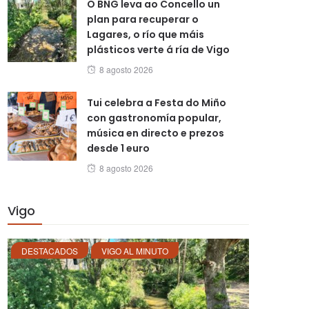
O BNG leva ao Concello un
plan para recuperar o
Lagares, o río que máis
plásticos verte á ría de Vigo
Posted
8 agosto 2026
on
Tui celebra a Festa do Miño
con gastronomía popular,
música en directo e prezos
desde 1 euro
Posted
8 agosto 2026
on
Vigo
DESTACADOS
VIGO AL MINUTO