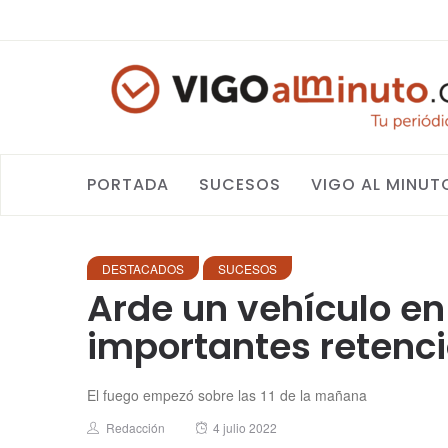
PORTADA
SUCESOS
VIGO AL MINUT
DESTACADOS
SUCESOS
Arde un vehículo en 
importantes retenc
El fuego empezó sobre las 11 de la mañana
Author
Posted
Redacción
4 julio 2022