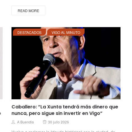
READ MORE
DESTACADOS
VIGO AL MINUTO
Caballero: “La Xunta tendrá más dinero que
e
nunca, pero sigue sin invertir en Vigo”
Posted
Author
A Buendia
30 julio 2026
on