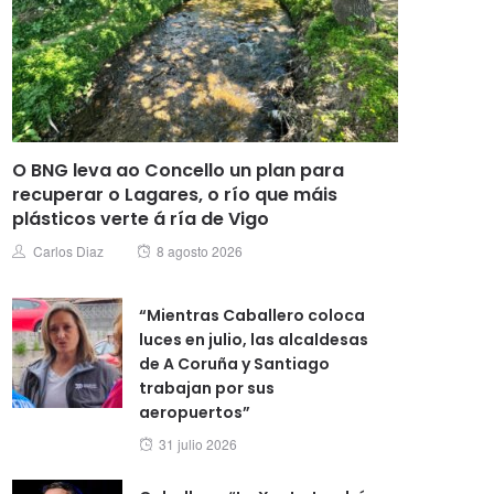
O BNG leva ao Concello un plan para
recuperar o Lagares, o río que máis
plásticos verte á ría de Vigo
Posted
Author
Carlos Diaz
8 agosto 2026
on
“Mientras Caballero coloca
luces en julio, las alcaldesas
de A Coruña y Santiago
trabajan por sus
aeropuertos”
Posted
31 julio 2026
on