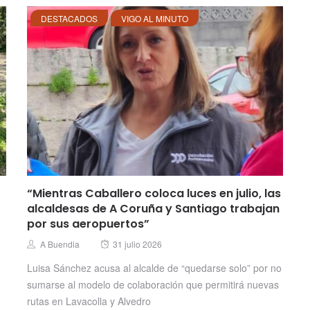
DESTACADOS
VIGO AL MINUTO
“Mientras Caballero coloca luces en julio, las
alcaldesas de A Coruña y Santiago trabajan
por sus aeropuertos”
Posted
Author
A Buendia
31 julio 2026
on
Luisa Sánchez acusa al alcalde de “quedarse solo” por no
sumarse al modelo de colaboración que permitirá nuevas
rutas en Lavacolla y Alvedro