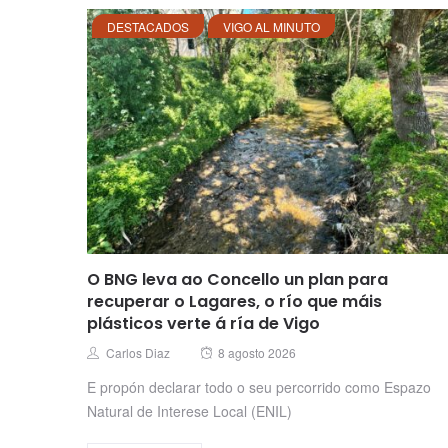
DESTACADOS
VIGO AL MINUTO
O BNG leva ao Concello un plan para
recuperar o Lagares, o río que máis
plásticos verte á ría de Vigo
Posted
Author
Carlos Diaz
8 agosto 2026
on
E propón declarar todo o seu percorrido como Espazo
Natural de Interese Local (ENIL)