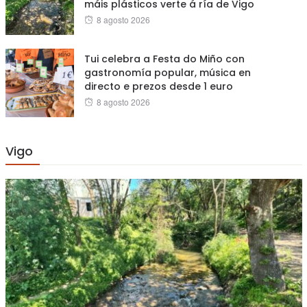
máis plásticos verte á ría de Vigo
Posted
8 agosto 2026
on
Tui celebra a Festa do Miño con
gastronomía popular, música en
directo e prezos desde 1 euro
Posted
8 agosto 2026
on
Vigo