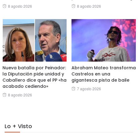
Posted
Posted
8 agosto 2026
8 agosto 2026
on
on
Nueva batalla por Peinador:
Abraham Mateo transforma
la Diputación pide unidad y
Castrelos en una
Caballero dice que el PP «ha
gigantesca pista de baile
acabado cediendo»
Posted
7 agosto 2026
Posted
8 agosto 2026
on
on
Lo + Visto