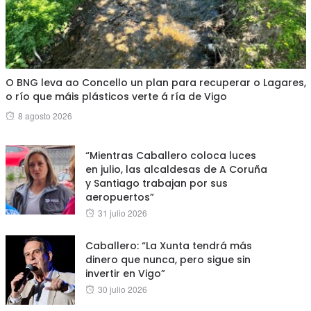
O BNG leva ao Concello un plan para recuperar o Lagares,
o río que máis plásticos verte á ría de Vigo
Posted
8 agosto 2026
on
“Mientras Caballero coloca luces
en julio, las alcaldesas de A Coruña
y Santiago trabajan por sus
aeropuertos”
Posted
31 julio 2026
on
Caballero: “La Xunta tendrá más
dinero que nunca, pero sigue sin
invertir en Vigo”
Posted
30 julio 2026
on