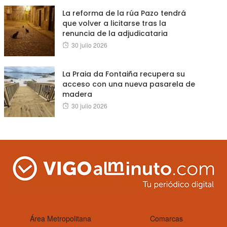
La reforma de la rúa Pazo tendrá
que volver a licitarse tras la
renuncia de la adjudicataria
Posted
30 julio 2026
on
La Praia da Fontaiña recupera su
acceso con una nueva pasarela de
madera
Posted
30 julio 2026
on
Área Metropolitana
Comarcas