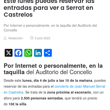
Este lunes puedes reservar las
entradas para ver a Serrat en
Castrelos
Por Internet o personalmente, en la taquilla del Auditorio del
Concello
Author
Posted
Redacción
3 julio 2022
on
X
Facebook
WhatsApp
LinkedIn
Compartir
Por Internet o personalmente, en la
del Auditorio del Concello
taquilla
Desde este
lunes, día 4 de julio a las 10 de la mañana
, puedes
reservar de las
entradas
para el
concierto de Joan Manuel Serrat
en Castrelos
. Se trata de la
zona próxima al escenario
, con un
aforo para
2.500 personas sentadas
, que tendrá un precio
de
10€ la silla
.