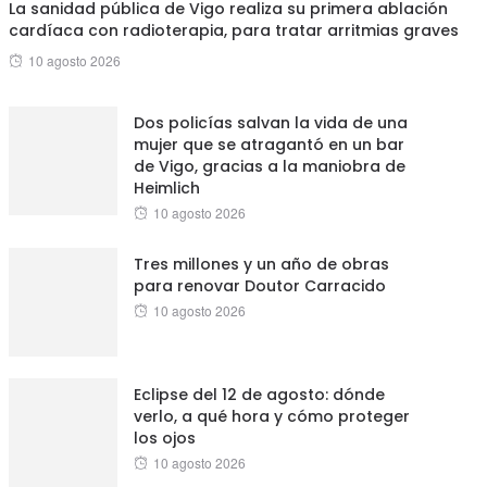
La sanidad pública de Vigo realiza su primera ablación
cardíaca con radioterapia, para tratar arritmias graves
Posted
10 agosto 2026
on
Dos policías salvan la vida de una
mujer que se atragantó en un bar
de Vigo, gracias a la maniobra de
Heimlich
Posted
10 agosto 2026
on
Tres millones y un año de obras
para renovar Doutor Carracido
Posted
10 agosto 2026
on
Eclipse del 12 de agosto: dónde
verlo, a qué hora y cómo proteger
los ojos
Posted
10 agosto 2026
on