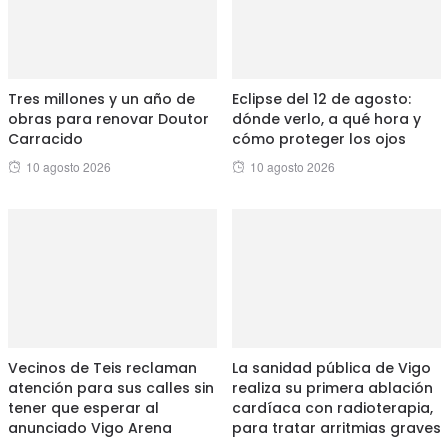
Tres millones y un año de
Eclipse del 12 de agosto:
obras para renovar Doutor
dónde verlo, a qué hora y
Carracido
cómo proteger los ojos
Posted
Posted
10 agosto 2026
10 agosto 2026
on
on
Vecinos de Teis reclaman
La sanidad pública de Vigo
atención para sus calles sin
realiza su primera ablación
tener que esperar al
cardíaca con radioterapia,
anunciado Vigo Arena
para tratar arritmias graves