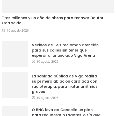
Tres millones y un año de obras para renovar Doutor
Carracido
Posted
10 agosto 2026
on
Vecinos de Teis reclaman atención
para sus calles sin tener que
esperar al anunciado Vigo Arena
Posted
10 agosto 2026
on
La sanidad pública de Vigo realiza
su primera ablación cardíaca con
radioterapia, para tratar arritmias
graves
Posted
10 agosto 2026
on
O BNG leva ao Concello un plan
para recuperar o Lagares, o río que