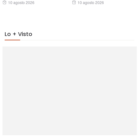
Posted
Posted
10 agosto 2026
10 agosto 2026
on
on
Lo + Visto