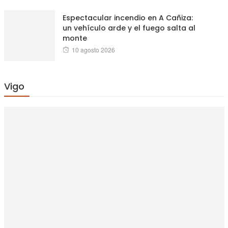
Espectacular incendio en A Cañiza:
un vehículo arde y el fuego salta al
monte
Posted
10 agosto 2026
on
Vigo