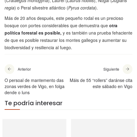
(
Crataegus monogyna
), Laurel (
Laurus nobilis
), Nogal (
Juglans
regia
) o Peral silvestre atlántico (
Pyrus cordata
).
Más de 20 años después, este pequeño rodal es un precioso
bosque con portes considerables que demuestra que
otra
política forestal es posible,
y es también una prueba fehaciente
de que es posible restaurar los montes gallegos y aumentar su
biodiversidad y resiliencia al fuego.
Anterior
Siguiente
O persoal de mantemento das
Máis de 55 “rollers” daránse cita
zonas verdes de Vigo, en folga
este sábado en Vigo
dende o luns
Te podría interesar