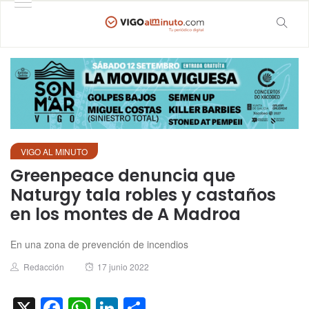
VIGO AL MINUTO
Greenpeace denuncia que
Naturgy tala robles y castaños
en los montes de A Madroa
En una zona de prevención de incendios
Author
Posted
Redacción
17 junio 2022
on
X
Facebook
WhatsApp
LinkedIn
Compartir