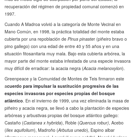
recuperación del régimen de propiedad comunal comenzó en
1997.
Cuando A Madroa volvió a la categoría de Monte Vecinal en
Mano Común, en 1998, la práctica totalidad del monte estaba
cubierta por una repoblación de
Pinus pinaste
r (piñeiro bravo o
pino gallego) con una edad de entre 40 y 55 años y en una
situación fitosanitaria muy mala. Bajo esta cubierta arbórea, la
mayor parte del monte estaba infestada de una especie invasora
muy difícil de erradicar: la acacia negra (
Acacia melanoxylon
).
Greenpeace y la Comunidad de Montes de Teis firmaron este
a
cuerdo para impulsar la sustitución progresiva de las
especies invasoras por especies propias del bosque
atlántico
. En el invierno de 1999, una vez eliminada la masa de
piñeiro y acacia negra, se llevó a cabo la plantación de especies
arbóreas y arbustivas propias del bosque atlántico gallego:
Castaño (
Castanea x hybrida
), Roble (
Quercus robur)
, Acebo
(
Ilex aquifolium
), Madroño (
Arbutus unedo
), Espino albar