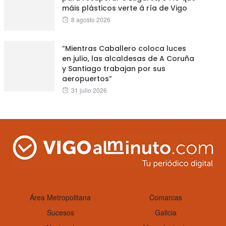
máis plásticos verte á ría de Vigo
Posted
8 agosto 2026
on
“Mientras Caballero coloca luces
en julio, las alcaldesas de A Coruña
y Santiago trabajan por sus
aeropuertos”
Posted
31 julio 2026
on
Área Metropolitana
Comarcas
Sucesos
Galicia