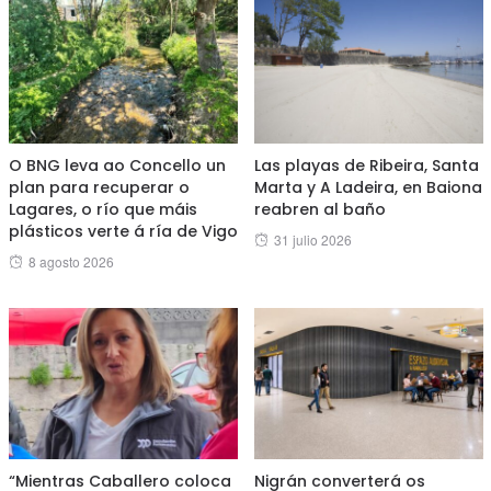
O BNG leva ao Concello un
Las playas de Ribeira, Santa
plan para recuperar o
Marta y A Ladeira, en Baiona
Lagares, o río que máis
reabren al baño
plásticos verte á ría de Vigo
Posted
31 julio 2026
Posted
8 agosto 2026
on
on
“Mientras Caballero coloca
Nigrán converterá os