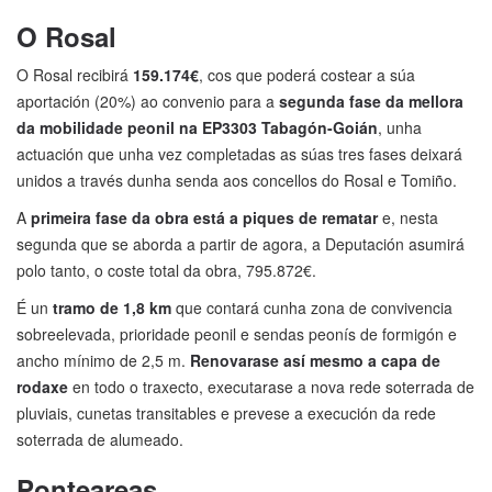
O Rosal
O Rosal recibirá
159.174€
, cos que poderá costear a súa
aportación (20%) ao convenio para a
segunda fase da mellora
da mobilidade peonil na EP3303 Tabagón-Goián
, unha
actuación que unha vez completadas as súas tres fases deixará
unidos a través dunha senda aos concellos do Rosal e Tomiño.
A
primeira fase da obra está a piques de rematar
e, nesta
segunda que se aborda a partir de agora, a Deputación asumirá
polo tanto, o coste total da obra, 795.872€.
É un
tramo de 1,8 km
que contará cunha zona de convivencia
sobreelevada, prioridade peonil e sendas peonís de formigón e
ancho mínimo de 2,5 m.
Renovarase así mesmo a capa de
rodaxe
en todo o traxecto, executarase a nova rede soterrada de
pluviais, cunetas transitables e prevese a execución da rede
soterrada de alumeado.
Ponteareas