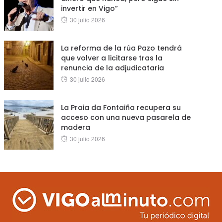
invertir en Vigo”
Posted
30 julio 2026
on
La reforma de la rúa Pazo tendrá
que volver a licitarse tras la
renuncia de la adjudicataria
Posted
30 julio 2026
on
La Praia da Fontaiña recupera su
acceso con una nueva pasarela de
madera
Posted
30 julio 2026
on