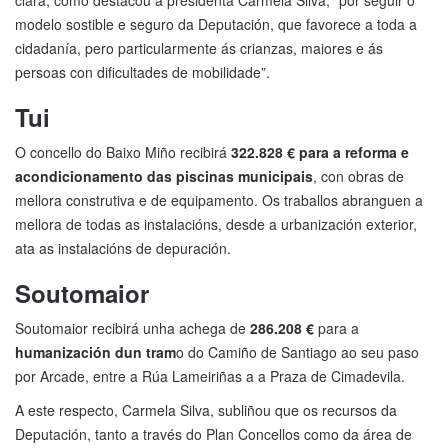
clara, como destacou a presidenta Carmela Silva, “por seguir o
modelo sostible e seguro da Deputación, que favorece a toda a
cidadanía, pero particularmente ás crianzas, maiores e ás
persoas con dificultades de mobilidade”.
Tui
O concello do Baixo Miño recibirá
322.828 € para a reforma e
acondicionamento das piscinas municipais
, con obras de
mellora construtiva e de equipamento. Os traballos abranguen a
mellora de todas as instalacións, desde a urbanización exterior,
ata as instalacións de depuración.
Soutomaior
Soutomaior recibirá unha achega de
286.208 €
para a
humanización dun tram
o do Camiño de Santiago ao seu paso
por Arcade, entre a Rúa Lameiriñas a a Praza de Cimadevila.
A este respecto, Carmela Silva, subliñou que os recursos da
Deputación, tanto a través do Plan Concellos como da área de