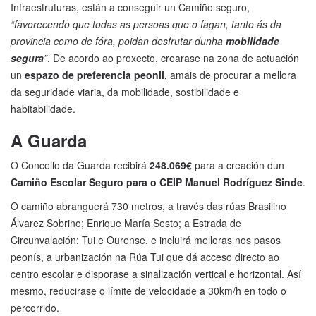
Infraestruturas, están a conseguir un Camiño seguro,
“favorecendo que todas as persoas que o fagan, tanto ás da
provincia como de fóra, poidan desfrutar dunha
mobilidade
segura
”
. De acordo ao proxecto, crearase na zona de actuación
un
espazo de preferencia peonil,
amais de procurar a mellora
da seguridade viaria, da mobilidade, sostibilidade e
habitabilidade.
A Guarda
O Concello da Guarda recibirá
248.069€
para a creación dun
Camiño Escolar Seguro para o CEIP Manuel Rodríguez Sinde
.
O camiño abranguerá 730 metros, a través das rúas Brasilino
Álvarez Sobrino; Enrique María Sesto; a Estrada de
Circunvalación; Tui e Ourense, e incluirá melloras nos pasos
peonís, a urbanización na Rúa Tui que dá acceso directo ao
centro escolar e disporase a sinalización vertical e horizontal. Así
mesmo, reducirase o límite de velocidade a 30km/h en todo o
percorrido.