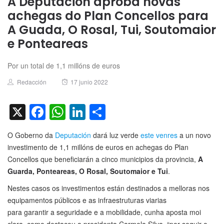
A Deputación aproba novas
achegas do Plan Concellos para
A Guada, O Rosal, Tui, Soutomaior
e Ponteareas
Por un total de 1,1 millóns de euros
Author
Posted
Redacción
17 junio 2022
on
X
Facebook
WhatsApp
LinkedIn
Compartir
O Goberno da
Deputación
dará luz verde
este venres
a un novo
investimento de 1,1 millóns de euros en achegas do Plan
Concellos que beneficiarán a cinco municipios da provincia,
A
Guarda, Ponteareas, O Rosal, Soutomaior e Tui
.
Nestes casos os investimentos están destinados a melloras nos
equipamentos públicos e as infraestruturas viarias
para garantir a seguridade e a mobilidade, cunha aposta moi