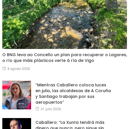
O BNG leva ao Concello un plan para recuperar o Lagares,
o río que máis plásticos verte á ría de Vigo
Posted
8 agosto 2026
on
“Mientras Caballero coloca luces
en julio, las alcaldesas de A Coruña
y Santiago trabajan por sus
aeropuertos”
Posted
31 julio 2026
on
Caballero: “La Xunta tendrá más
dinero que nunca, pero sigue sin