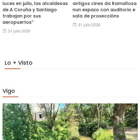
luces en julio, las alcaldesas
antigos cines da Ramallosa
de A Coruña y Santiago
nun espazo con auditorio e
trabajan por sus
sala de proxeccións
aeropuertos”
Posted
31 julio 2026
Posted
31 julio 2026
on
on
Lo + Visto
Vigo