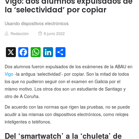
Vigo: dos alumnos expulsados de
la ‘selectividad’ por copiar
Usando dispositivos electrónicos
Author
Posted
Redacción
9 junio 2022
on
X
Facebook
WhatsApp
LinkedIn
Compartir
Dos alumnos fueron expulsados de los exámenes de la ABAU en
Vigo
-la antigua ‘selectividad’- por copiar. Son la mitad de todos
los que no pudieron seguir con el examen en Galicia por el
mismo motivo. Los otros dos son un estudiante de Santiago y
otro de A Coruña.
De acuerdo con las normas que rigen las pruebas, no se puede
acudir a las mismas con dispositivos electrónicos, como relojes
inteligentes o teléfonos.
Del ‘smartwatch’ a la ‘chuleta’ de