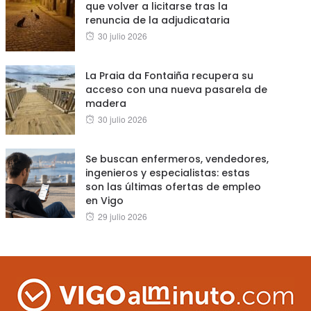
que volver a licitarse tras la
renuncia de la adjudicataria
Posted
30 julio 2026
on
La Praia da Fontaiña recupera su
acceso con una nueva pasarela de
madera
Posted
30 julio 2026
on
Se buscan enfermeros, vendedores,
ingenieros y especialistas: estas
son las últimas ofertas de empleo
en Vigo
Posted
29 julio 2026
on