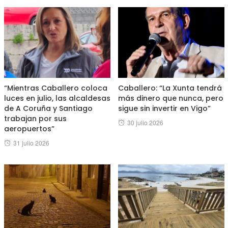
“Mientras Caballero coloca
Caballero: “La Xunta tendrá
luces en julio, las alcaldesas
más dinero que nunca, pero
de A Coruña y Santiago
sigue sin invertir en Vigo”
trabajan por sus
Posted
30 julio 2026
aeropuertos”
on
Posted
31 julio 2026
on