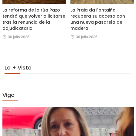
La reforma de la rúa Pazo
La Praia da Fontaiña
tendrá que volver a licitarse
recupera su acceso con
tras la renuncia de la
una nueva pasarela de
adjudicataria
madera
Posted
Posted
30 julio 2026
30 julio 2026
on
on
Lo + Visto
Vigo