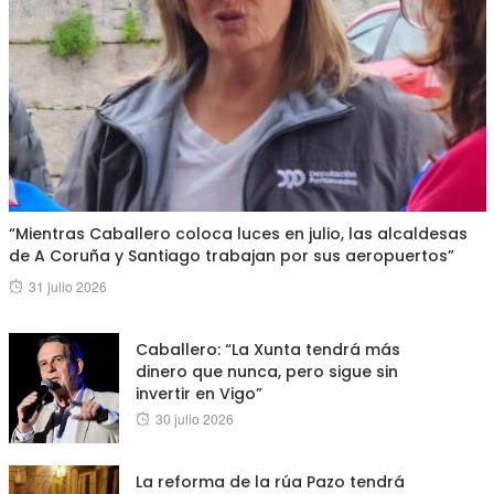
“Mientras Caballero coloca luces en julio, las alcaldesas
de A Coruña y Santiago trabajan por sus aeropuertos”
Posted
31 julio 2026
on
Caballero: “La Xunta tendrá más
dinero que nunca, pero sigue sin
invertir en Vigo”
Posted
30 julio 2026
on
La reforma de la rúa Pazo tendrá