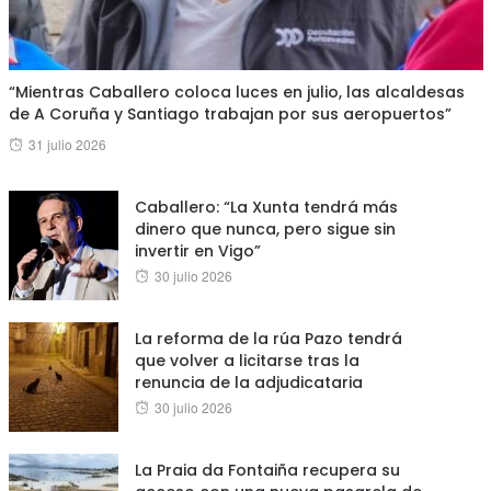
“Mientras Caballero coloca luces en julio, las alcaldesas
de A Coruña y Santiago trabajan por sus aeropuertos”
Posted
31 julio 2026
on
Caballero: “La Xunta tendrá más
dinero que nunca, pero sigue sin
invertir en Vigo”
Posted
30 julio 2026
on
La reforma de la rúa Pazo tendrá
que volver a licitarse tras la
renuncia de la adjudicataria
Posted
30 julio 2026
on
La Praia da Fontaiña recupera su