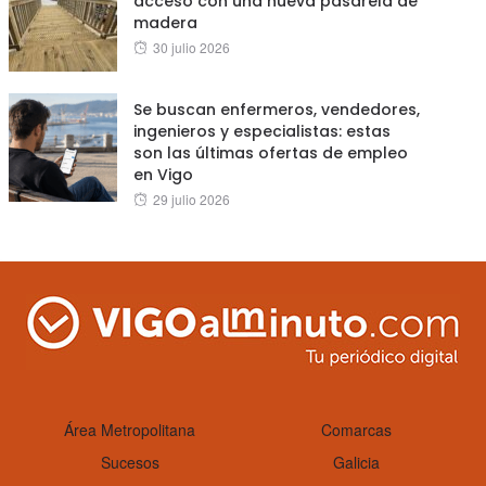
acceso con una nueva pasarela de
madera
Posted
30 julio 2026
on
Se buscan enfermeros, vendedores,
ingenieros y especialistas: estas
son las últimas ofertas de empleo
en Vigo
Posted
29 julio 2026
on
Área Metropolitana
Comarcas
Sucesos
Galicia