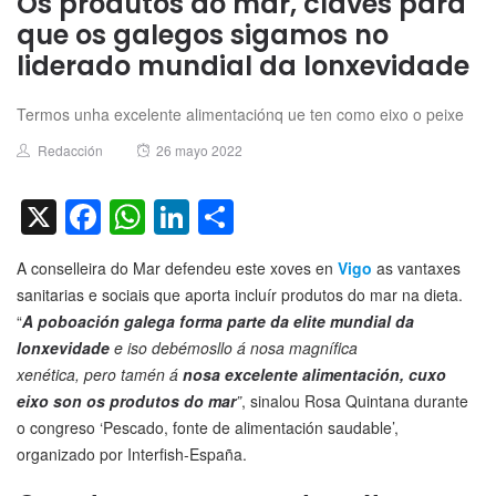
Os produtos do mar, claves para
que os galegos sigamos no
liderado mundial da lonxevidade
Termos unha excelente alimentaciónq ue ten como eixo o peixe
Author
Posted
Redacción
26 mayo 2022
on
X
Facebook
WhatsApp
LinkedIn
Compartir
A conselleira do Mar defendeu este xoves en
Vigo
as vantaxes
sanitarias e sociais que aporta incluír produtos do mar na dieta.
“
A poboación galega forma parte da elite mundial da
lonxevidade
e iso debémosllo á nosa magnífica
xenética, pero tamén á
nosa excelente alimentación, cuxo
eixo son os produtos do mar
”
, sinalou Rosa Quintana durante
o congreso ‘Pescado, fonte de alimentación saudable’,
organizado por Interfish-España.