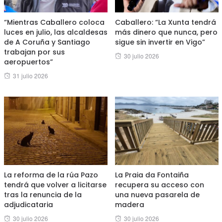
“Mientras Caballero coloca
Caballero: “La Xunta tendrá
luces en julio, las alcaldesas
más dinero que nunca, pero
de A Coruña y Santiago
sigue sin invertir en Vigo”
trabajan por sus
Posted
30 julio 2026
aeropuertos”
on
Posted
31 julio 2026
on
La reforma de la rúa Pazo
La Praia da Fontaiña
tendrá que volver a licitarse
recupera su acceso con
tras la renuncia de la
una nueva pasarela de
adjudicataria
madera
Posted
Posted
30 julio 2026
30 julio 2026