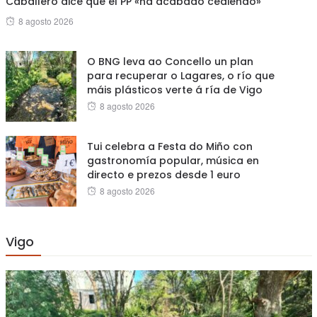
Caballero dice que el PP «ha acabado cediendo»
Posted
8 agosto 2026
on
O BNG leva ao Concello un plan
para recuperar o Lagares, o río que
máis plásticos verte á ría de Vigo
Posted
8 agosto 2026
on
Tui celebra a Festa do Miño con
gastronomía popular, música en
directo e prezos desde 1 euro
Posted
8 agosto 2026
on
Vigo