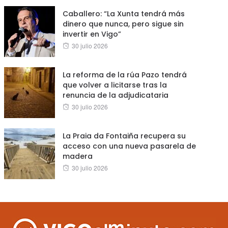
on
Caballero: “La Xunta tendrá más
dinero que nunca, pero sigue sin
invertir en Vigo”
Posted
30 julio 2026
on
La reforma de la rúa Pazo tendrá
que volver a licitarse tras la
renuncia de la adjudicataria
Posted
30 julio 2026
on
La Praia da Fontaiña recupera su
acceso con una nueva pasarela de
madera
Posted
30 julio 2026
on