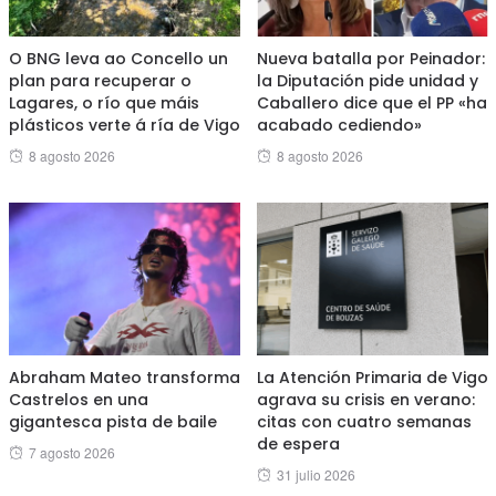
O BNG leva ao Concello un
Nueva batalla por Peinador:
plan para recuperar o
la Diputación pide unidad y
Lagares, o río que máis
Caballero dice que el PP «ha
plásticos verte á ría de Vigo
acabado cediendo»
Posted
Posted
8 agosto 2026
8 agosto 2026
on
on
Abraham Mateo transforma
La Atención Primaria de Vigo
Castrelos en una
agrava su crisis en verano:
gigantesca pista de baile
citas con cuatro semanas
de espera
Posted
7 agosto 2026
Posted
31 julio 2026
on