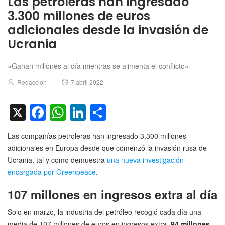
Las petroleras han ingresado
3.300 millones de euros
adicionales desde la invasión de
Ucrania
«Ganan millones al día mientras se alimenta el conflicto»
Author
Posted
Redacción
7 abril 2022
on
X
Facebook
WhatsApp
LinkedIn
Compartir
Las compañías petroleras han ingresado 3.300 millones
adicionales en Europa desde que comenzó la invasión rusa de
Ucrania, tal y como demuestra
una nueva investigación
encargada por Greenpeace
.
107 millones en ingresos extra al día
Solo en marzo, la industria del petróleo recogió cada día una
media de 107 millones de euros en ingresos extra,
94 millones