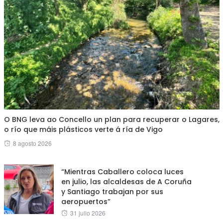
O BNG leva ao Concello un plan para recuperar o Lagares,
o río que máis plásticos verte á ría de Vigo
Posted
8 agosto 2026
on
“Mientras Caballero coloca luces
en julio, las alcaldesas de A Coruña
y Santiago trabajan por sus
aeropuertos”
Posted
31 julio 2026