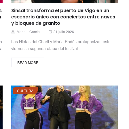
s
Sinsal transforma el puerto de Vigo en un
n
escenario único con conciertos entre naves
y bloques de granito
Posted
Author
Maria L Garcia
31 julio 2026
on
no
Las Nietas del Charli y Maria Rodés protagonizan este
s
viernes la segunda etapa del festival
READ MORE
CULTURA