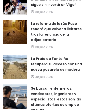
sigue sin invertir en Vigo”
Posted
30 julio 2026
on
La reforma de la rúa Pazo
tendrá que volver a licitarse
tras la renuncia de la
adjudicataria
Posted
30 julio 2026
on
La Praia da Fontaiña
recupera su acceso con una
nueva pasarela de madera
Posted
30 julio 2026
on
Se buscan enfermeros,
vendedores, ingenieros y
especialistas: estas son las
últimas ofertas de empleo
en Vigo