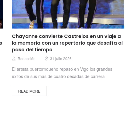
Chayanne convierte Castrelos en un viaje a
s
la memoria con un repertorio que desafía al
paso del tiempo
Posted
Author
Redacción
31 julio 2026
on
El artista puertorriqueño repasó en Vigo los grandes
éxitos de sus más de cuatro décadas de carrera
READ MORE