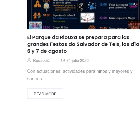
El Parque da Riouxa se prepara para las
grandes Festas do Salvador de Teis, los día
6 y 7 de agosto
Posted
Author
Redacción
31 julio 2026
on
Con actuaciones, actividades para niños y mayores y
sorteos
READ MORE