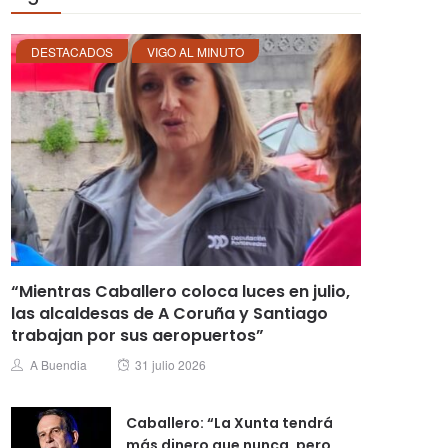
DESTACADOS
VIGO AL MINUTO
“Mientras Caballero coloca luces en julio,
las alcaldesas de A Coruña y Santiago
trabajan por sus aeropuertos”
Posted
Author
A Buendia
31 julio 2026
on
Caballero: “La Xunta tendrá
más dinero que nunca, pero