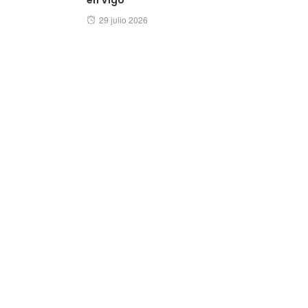
Posted
29 julio 2026
on