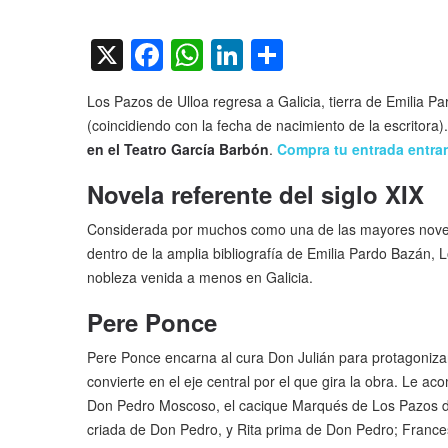
on
X
Facebook
WhatsApp
LinkedIn
Compartir
Los Pazos de Ulloa regresa a Galicia, tierra de Emilia P
(coincidiendo con la fecha de nacimiento de la escritora)
en el Teatro García Barbón
.
Compra tu entrada entra
Novela referente del siglo XIX
Considerada por muchos como una de las mayores novelas 
dentro de la amplia bibliografía de Emilia Pardo Bazán, L
nobleza venida a menos en Galicia.
Pere Ponce
Pere Ponce encarna al cura Don Julián para protagoniza
convierte en el eje central por el que gira la obra. Le a
Don Pedro Moscoso, el cacique Marqués de Los Pazos de 
criada de Don Pedro, y Rita prima de Don Pedro; Francesc