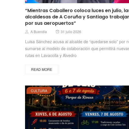
“Mientras Caballero coloca luces en julio, la
alcaldesas de A Coruña y Santiago trabaja
por sus aeropuertos”
Posted
Author
A Buendia
31 julio 2026
on
Luisa Sánchez acusa al alcalde de “quedarse solo” por 
sumarse al modelo de colaboración que permitirá nueva
rutas en Lavacolla y Alvedro
READ MORE
CULTURA