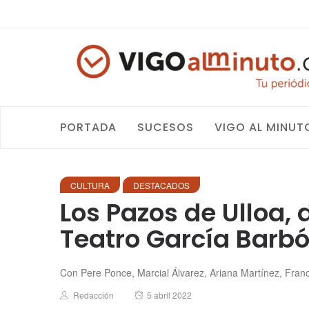
PORTADA
SUCESOS
VIGO AL MINUT
CULTURA
DESTACADOS
Los Pazos de Ulloa, 
Teatro García Barb
Con Pere Ponce, Marcial Álvarez, Ariana Martínez, Franc
Author
Posted
Redacción
5 abril 2022