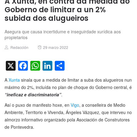
A Xunta, en contra da medida do
Goberno de limitar a un 2%
subida dos alugueiros
Asegura que causa incertidume e inseguirdade xurídica aos
propietarios
Author
Posted
Redacción
29 marzo 2022
on
X
Facebook
WhatsApp
LinkedIn
Compartir
A
Xunta
sinala que a medida de limitar a suba dos alugueiros nun
máximo do 2%, incluída no plan de choque do Goberno central, é
“ineficaz e discriminatoria”
.
Así o puxo de manifesto hoxe, en
Vigo
, a conselleira de Medio
Ambiente, Territorio e Vivenda, Ángeles Vázquez, que interveu no
almorzo informativo organizado pola Asociación de Construtores
de Pontevedra.