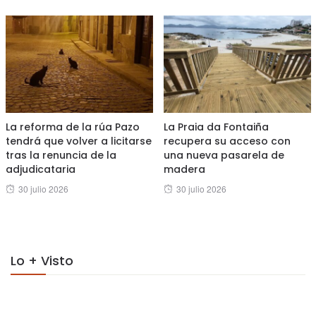
on
La reforma de la rúa Pazo
La Praia da Fontaiña
tendrá que volver a licitarse
recupera su acceso con
tras la renuncia de la
una nueva pasarela de
adjudicataria
madera
Posted
Posted
30 julio 2026
30 julio 2026
on
on
Lo + Visto