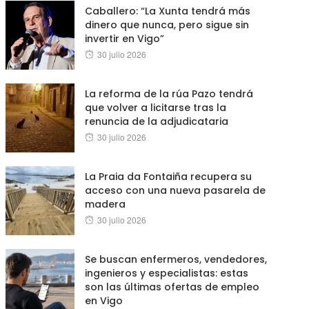
Caballero: “La Xunta tendrá más
dinero que nunca, pero sigue sin
invertir en Vigo”
Posted
30 julio 2026
on
La reforma de la rúa Pazo tendrá
que volver a licitarse tras la
renuncia de la adjudicataria
Posted
30 julio 2026
on
La Praia da Fontaiña recupera su
acceso con una nueva pasarela de
madera
Posted
30 julio 2026
on
Se buscan enfermeros, vendedores,
ingenieros y especialistas: estas
son las últimas ofertas de empleo
en Vigo