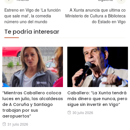
Estreno en Vigo de 'La función
A Xunta anuncia que ultima co
que sale mal', la comedia
Ministerio de Cultura a Biblioteca
número uno del mundo
do Estado en Vigo
Te podría interesar
“Mientras Caballero coloca
Caballero: “La Xunta tendrá
luces en julio, las alcaldesas
más dinero que nunca, pero
de A Coruña y Santiago
sigue sin invertir en Vigo”
trabajan por sus
Posted
30 julio 2026
aeropuertos”
on
Posted
31 julio 2026