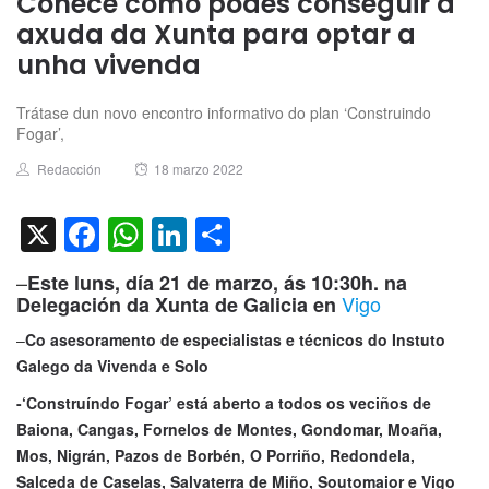
Coñece como podes conseguir a
axuda da Xunta para optar a
unha vivenda
Trátase dun novo encontro informativo do plan ‘Construindo
Fogar’,
Author
Posted
Redacción
18 marzo 2022
on
X
Facebook
WhatsApp
LinkedIn
Compartir
–
Este luns, día 21 de marzo, ás 10:30h. na
Vigo
Delegación da Xunta de Galicia en
–
Co asesoramento de especialistas e técnicos do Instuto
Galego da Vivenda e Solo
-‘Construíndo Fogar’ está aberto a todos os veciños de
Baiona, Cangas, Fornelos de Montes, Gondomar, Moaña,
Mos, Nigrán, Pazos de Borbén, O Porriño, Redondela,
Salceda de Caselas, Salvaterra de Miño, Soutomaior e Vigo