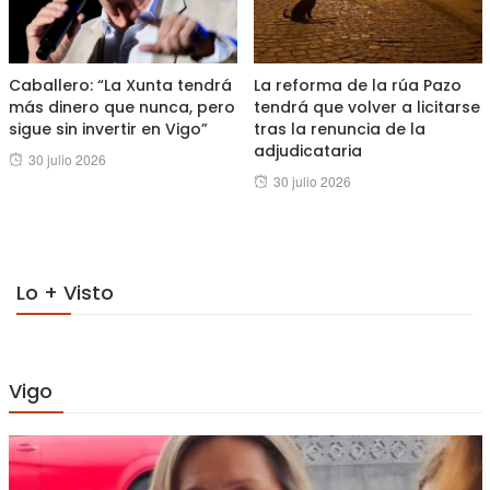
Caballero: “La Xunta tendrá
La reforma de la rúa Pazo
más dinero que nunca, pero
tendrá que volver a licitarse
sigue sin invertir en Vigo”
tras la renuncia de la
adjudicataria
Posted
30 julio 2026
Posted
30 julio 2026
on
on
Lo + Visto
Vigo