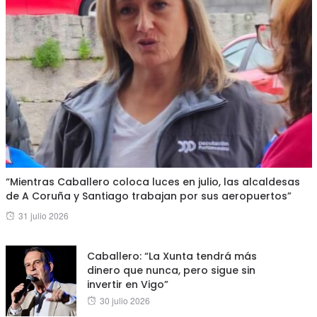
“Mientras Caballero coloca luces en julio, las alcaldesas
de A Coruña y Santiago trabajan por sus aeropuertos”
Posted
31 julio 2026
on
Caballero: “La Xunta tendrá más
dinero que nunca, pero sigue sin
invertir en Vigo”
Posted
30 julio 2026
on