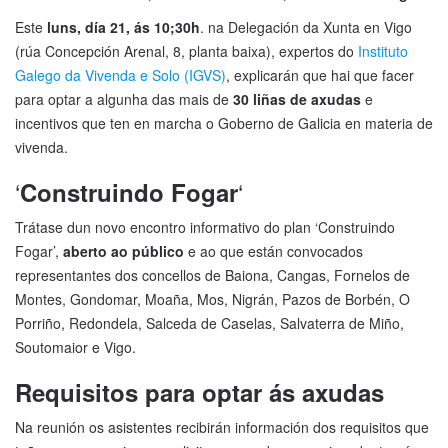
Este
luns, día 21, ás 10;30h
. na Delegación da Xunta en Vigo
(rúa Concepción Arenal, 8, planta baixa), expertos do
Instituto
Galego da Vivenda e Solo (IGVS)
, explicarán que hai que facer
para optar a algunha das mais de
30 liñas de axudas
e
incentivos que ten en marcha o Goberno de Galicia en materia de
vivenda.
‘
‘
Construindo Fogar
Trátase dun novo encontro informativo do plan ‘Construindo
Fogar’,
aberto ao público
e ao que están convocados
representantes dos concellos de Baiona, Cangas, Fornelos de
Montes, Gondomar, Moaña, Mos, Nigrán, Pazos de Borbén, O
Porriño, Redondela, Salceda de Caselas, Salvaterra de Miño,
Soutomaior e Vigo.
Requisitos para optar ás axudas
Na reunión os asistentes recibirán información dos requisitos que