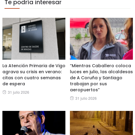
Te podría interesar
La Atención Primaria de Vigo
“Mientras Caballero coloca
agrava su crisis en verano:
luces en julio, las alcaldesas
citas con cuatro semanas
de A Coruña y Santiago
de espera
trabajan por sus
aeropuertos”
Posted
31 julio 2026
Posted
31 julio 2026
on
on