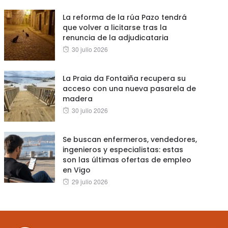
La reforma de la rúa Pazo tendrá
que volver a licitarse tras la
renuncia de la adjudicataria
Posted
30 julio 2026
on
La Praia da Fontaiña recupera su
acceso con una nueva pasarela de
madera
Posted
30 julio 2026
on
Se buscan enfermeros, vendedores,
ingenieros y especialistas: estas
son las últimas ofertas de empleo
en Vigo
Posted
29 julio 2026
on