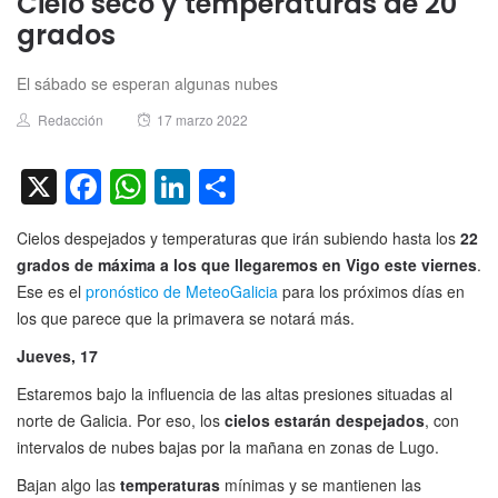
Cielo seco y temperaturas de 20
grados
El sábado se esperan algunas nubes
Author
Posted
Redacción
17 marzo 2022
on
X
Facebook
WhatsApp
LinkedIn
Compartir
Cielos despejados y temperaturas que irán subiendo hasta los
22
grados de máxima a los que llegaremos en Vigo este viernes
.
Ese es el
pronóstico de MeteoGalicia
para los próximos días en
los que parece que la primavera se notará más.
Jueves, 17
Estaremos bajo la influencia de las altas presiones situadas al
norte de Galicia. Por eso, los
cielos estarán despejados
, con
intervalos de nubes bajas por la mañana en zonas de Lugo.
Bajan algo las
temperaturas
mínimas y se mantienen las