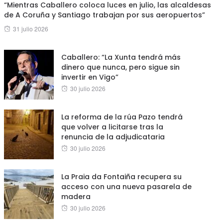
“Mientras Caballero coloca luces en julio, las alcaldesas
de A Coruña y Santiago trabajan por sus aeropuertos”
Posted
31 julio 2026
on
Caballero: “La Xunta tendrá más
dinero que nunca, pero sigue sin
invertir en Vigo”
Posted
30 julio 2026
on
La reforma de la rúa Pazo tendrá
que volver a licitarse tras la
renuncia de la adjudicataria
Posted
30 julio 2026
on
La Praia da Fontaiña recupera su
acceso con una nueva pasarela de
madera
Posted
30 julio 2026
on