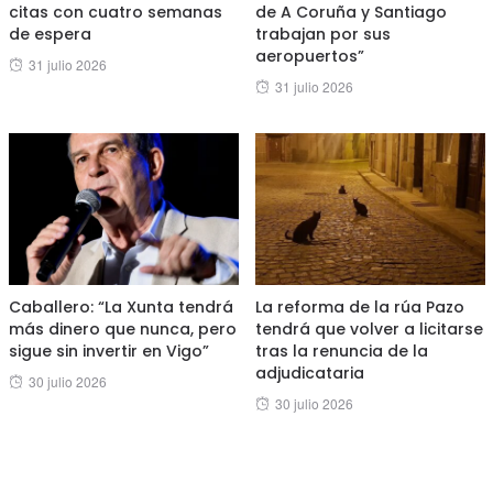
citas con cuatro semanas
de A Coruña y Santiago
de espera
trabajan por sus
aeropuertos”
Posted
31 julio 2026
Posted
31 julio 2026
on
on
Caballero: “La Xunta tendrá
La reforma de la rúa Pazo
más dinero que nunca, pero
tendrá que volver a licitarse
sigue sin invertir en Vigo”
tras la renuncia de la
adjudicataria
Posted
30 julio 2026
Posted
30 julio 2026
on
on