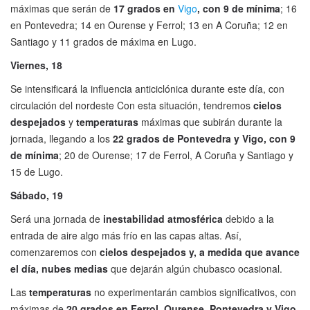
máximas que serán de
17 grados en
Vigo
, con 9 de mínima
; 16
en Pontevedra; 14 en Ourense y Ferrol; 13 en A Coruña; 12 en
Santiago y 11 grados de máxima en Lugo.
Viernes, 18
Se intensificará la influencia anticiclónica durante este día, con
circulación del nordeste Con esta situación, tendremos
cielos
despejados
y
temperaturas
máximas que subirán durante la
jornada, llegando a los
22 grados de Pontevedra y Vigo, con 9
de mínima
; 20 de Ourense; 17 de Ferrol, A Coruña y Santiago y
15 de Lugo.
Sábado, 19
Será una jornada de
inestabilidad atmosférica
debido a la
entrada de aire algo más frío en las capas altas. Así,
comenzaremos con
cielos despejados y, a medida que avance
el día, nubes medias
que dejarán algún chubasco ocasional.
Las
temperaturas
no experimentarán cambios significativos, con
máximas de
20 grados en Ferrol, Ourense, Pontevedra y Vigo,