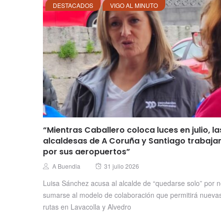
DESTACADOS
VIGO AL MINUTO
“Mientras Caballero coloca luces en julio, la
alcaldesas de A Coruña y Santiago trabaja
por sus aeropuertos”
Posted
Author
A Buendia
31 julio 2026
on
Luisa Sánchez acusa al alcalde de “quedarse solo” por 
sumarse al modelo de colaboración que permitirá nueva
rutas en Lavacolla y Alvedro