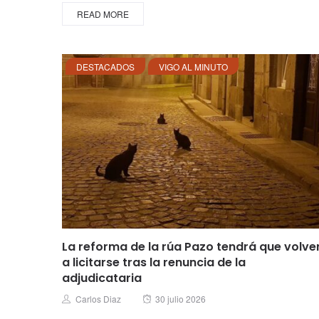
READ MORE
DESTACADOS
VIGO AL MINUTO
La reforma de la rúa Pazo tendrá que volve
a licitarse tras la renuncia de la
adjudicataria
Posted
Author
Carlos Diaz
30 julio 2026
on