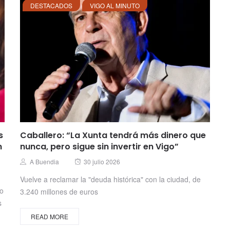
DESTACADOS
VIGO AL MINUTO
s
Caballero: “La Xunta tendrá más dinero que
n
nunca, pero sigue sin invertir en Vigo”
Posted
Author
A Buendia
30 julio 2026
on
Vuelve a reclamar la "deuda histórica" con la ciudad, de
no
3.240 millones de euros
s
READ MORE