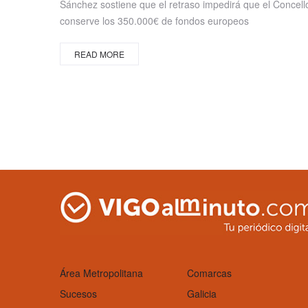
Sánchez sostiene que el retraso impedirá que el Concell
conserve los 350.000€ de fondos europeos
READ MORE
Área Metropolitana
Comarcas
Sucesos
Galicia