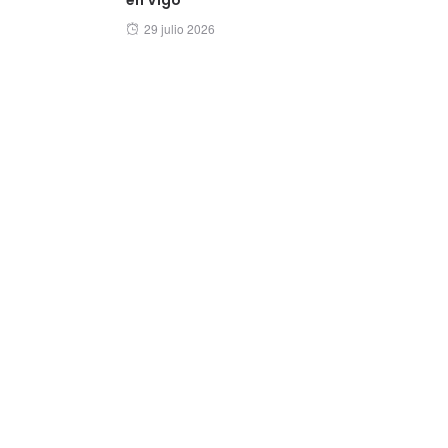
Posted
29 julio 2026
on