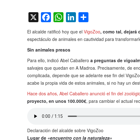
on
X
Facebook
WhatsApp
LinkedIn
Compartir
El alcalde ratificó hoy que el
VigoZoo
, como tal, dejará d
espectáculo de animales en cautividad para transformarl
Sin animales presos
Para ello, indicó Abel Caballero
a preguntas de vigoalm
salvajes que quedan en A Madroa. Precisamente, de encon
complicada, depende que se adelante ese fin del VigoZo
acabe la propia vida de estos animales, si no hay un dest
Hace dos años, Abel Caballero anunció el fin del zoológ
proyecto, en unos 100.000€
, para cambiar el actual rec
Declaración del alcalde sobre VigoZoo
Lugar de
«encuentro con la naturaleza»