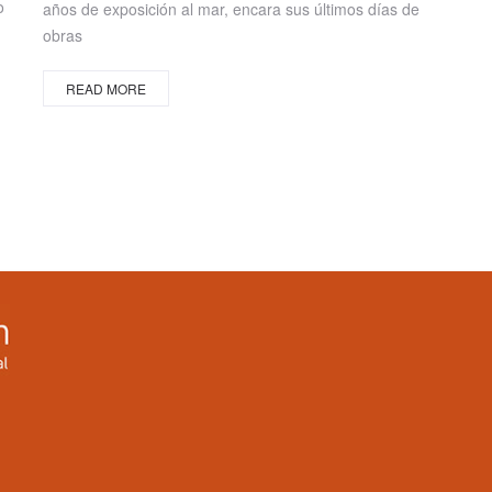
o
años de exposición al mar, encara sus últimos días de
obras
READ MORE