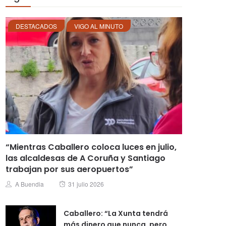
DESTACADOS
VIGO AL MINUTO
“Mientras Caballero coloca luces en julio,
las alcaldesas de A Coruña y Santiago
trabajan por sus aeropuertos”
Posted
Author
A Buendia
31 julio 2026
on
Caballero: “La Xunta tendrá
más dinero que nunca, pero