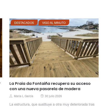
DESTACADOS
VIGO AL MINUTO
r
La Praia da Fontaiña recupera su acceso
con una nueva pasarela de madera
Posted
Author
Maria L Garcia
30 julio 2026
on
La estructura, que sustituye a otra muy deteriorada tras