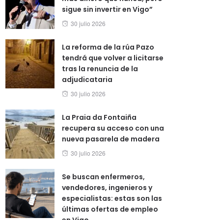
sigue sin invertir en Vigo”
Posted
30 julio 2026
on
La reforma de la rúa Pazo
tendrá que volver a licitarse
tras la renuncia de la
adjudicataria
Posted
30 julio 2026
on
La Praia da Fontaiña
recupera su acceso con una
nueva pasarela de madera
Posted
30 julio 2026
on
Se buscan enfermeros,
vendedores, ingenieros y
especialistas: estas son las
últimas ofertas de empleo
en Vigo