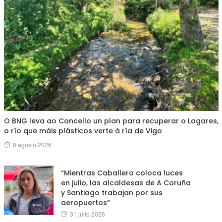
O BNG leva ao Concello un plan para recuperar o Lagares,
o río que máis plásticos verte á ría de Vigo
Posted
8 agosto 2026
on
“Mientras Caballero coloca luces
en julio, las alcaldesas de A Coruña
y Santiago trabajan por sus
aeropuertos”
Posted
31 julio 2026