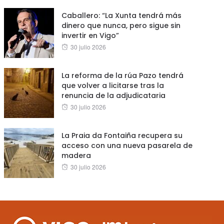
on
Caballero: “La Xunta tendrá más
dinero que nunca, pero sigue sin
invertir en Vigo”
Posted
30 julio 2026
on
La reforma de la rúa Pazo tendrá
que volver a licitarse tras la
renuncia de la adjudicataria
Posted
30 julio 2026
on
La Praia da Fontaiña recupera su
acceso con una nueva pasarela de
madera
Posted
30 julio 2026
on