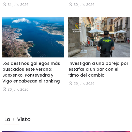
Posted
Posted
31 julio 2026
30 julio 2026
on
on
Los destinos gallegos más
Investigan a una pareja por
buscados este verano:
estafar a un bar con el
Sanxenxo, Pontevedra y
‘timo del cambio’
Vigo encabezan el ranking
Posted
29 julio 2026
Posted
30 julio 2026
on
on
Lo + Visto