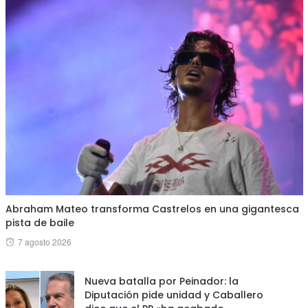
Abraham Mateo transforma Castrelos en una gigantesca
pista de baile
Posted
7 agosto 2026
on
Nueva batalla por Peinador: la
Diputación pide unidad y Caballero