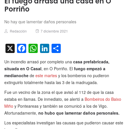
El fuego arrasa una casa en O
Porriño
No hay que lamentar daños personales
Author
Posted
Redacción
7 diciembre 2021
on
X
Facebook
WhatsApp
LinkedIn
Compartir
Un incendio arrasó por completo una
casa prefabricada,
situada en O Casal
, en O Porriño. El
fuego empezó a
medianoche
de
este martes
y los bomberos no pudieron
extinguirlo totalmente hasta las 3 de la madrugada.
Fue un vecino de la zona el que avisó al 112 de que la casa
estaba en llamas. De inmediato, se alertó a
Bombeiros do Baixo
Miño
y Ponteareas y también se comunicó a los de Vigo.
Afortunadamente,
no hubo que lamentar daños personales.
Los especialistas investigan las causas que pudieron causar este