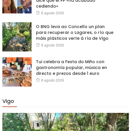
dice que el PP «ha acabado
cediendo»
Posted
8 agosto 2026
on
O BNG leva ao Concello un plan
para recuperar o Lagares, o río que
máis plásticos verte á ría de Vigo
Posted
8 agosto 2026
on
Tui celebra a Festa do Miño con
gastronomía popular, música en
directo e prezos desde 1 euro
Posted
8 agosto 2026
on
Vigo