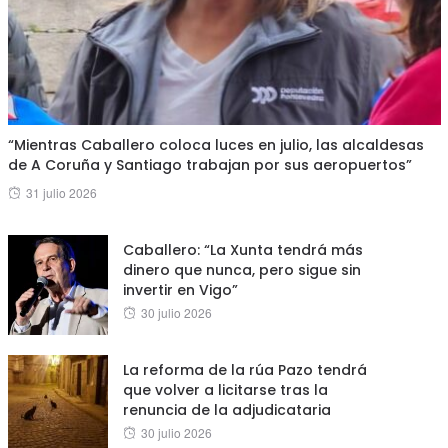
“Mientras Caballero coloca luces en julio, las alcaldesas
de A Coruña y Santiago trabajan por sus aeropuertos”
Posted
31 julio 2026
on
Caballero: “La Xunta tendrá más
dinero que nunca, pero sigue sin
invertir en Vigo”
Posted
30 julio 2026
on
La reforma de la rúa Pazo tendrá
que volver a licitarse tras la
renuncia de la adjudicataria
Posted
30 julio 2026