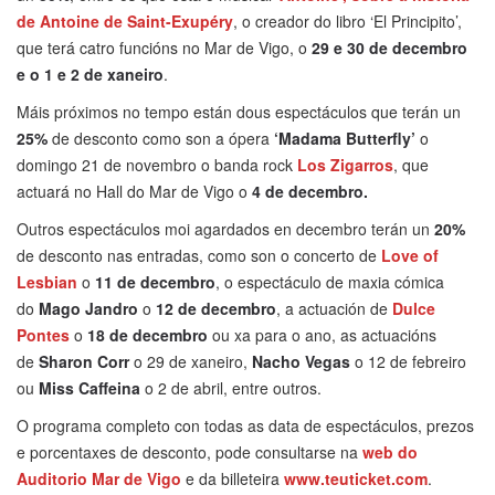
de Antoine de Saint-Exupéry
, o creador do libro ‘El Principito’,
que terá catro funcións no Mar de Vigo, o
29 e 30 de decembro
e o 1 e 2 de xaneiro
.
Máis próximos no tempo están dous espectáculos que terán un
25%
de desconto como son a ópera
‘Madama Butterfly’
o
domingo 21 de novembro o banda rock
Los Zigarros
, que
actuará no Hall do Mar de Vigo o
4 de decembro.
Outros espectáculos moi agardados en decembro terán un
20%
de desconto nas entradas, como son o concerto de
Love of
Lesbian
o
11 de decembro
, o espectáculo de maxia cómica
do
Mago Jandro
o
12 de decembro
, a actuación de
Dulce
Pontes
o
18 de decembro
ou xa para o ano, as actuacións
de
Sharon Corr
o 29 de xaneiro,
Nacho Vegas
o 12 de febreiro
ou
Miss Caffeina
o 2 de abril, entre outros.
O programa completo con todas as data de espectáculos, prezos
e porcentaxes de desconto, pode consultarse na
web do
Auditorio Mar de Vigo
e da billeteira
www.teuticket.com
.