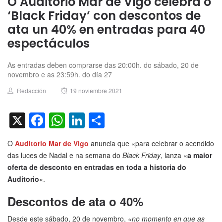
O Auditorio Mar de Vigo celebra o
‘Black Friday’ con descontos de
ata un 40% en entradas para 40
espectáculos
As entradas deben comprarse das 20:00h. do sábado, 20 de
novembro e as 23:59h. do día 27
Author
Posted
Redacción
19 noviembre 2021
on
X
Facebook
WhatsApp
LinkedIn
Compartir
O
Auditorio Mar de Vigo
anuncia que «para celebrar o acendido
das luces de Nadal e na semana do
Black Friday
, lanza «
a maior
oferta de desconto en entradas en toda a historia do
Auditorio
«.
Descontos de ata o 40%
Desde este sábado, 20 de novembro,
«no momento en que as