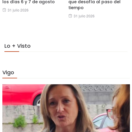
los días 6 y 7 de agosto
que desafía al paso del
tiempo
Posted
31 julio 2026
Posted
31 julio 2026
on
on
Lo + Visto
Vigo