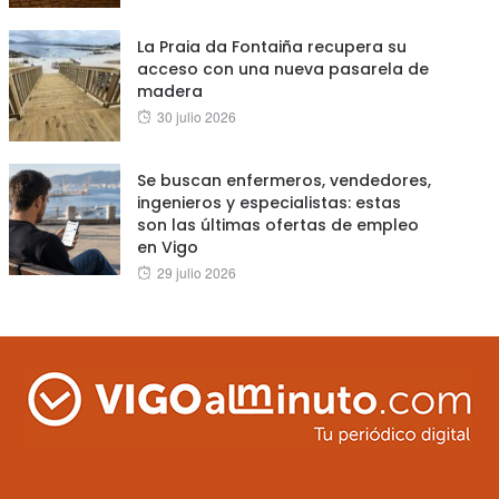
on
La Praia da Fontaiña recupera su
acceso con una nueva pasarela de
madera
Posted
30 julio 2026
on
Se buscan enfermeros, vendedores,
ingenieros y especialistas: estas
son las últimas ofertas de empleo
en Vigo
Posted
29 julio 2026
on