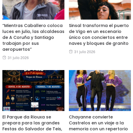
“Mientras Caballero coloca
Sinsal transforma el puerto
luces en julio, las alcaldesas
de Vigo en un escenario
de A Coruña y Santiago
único con conciertos entre
trabajan por sus
naves y bloques de granito
aeropuertos”
Posted
31 julio 2026
Posted
31 julio 2026
on
on
El Parque da Riouxa se
Chayanne convierte
prepara para las grandes
Castrelos en un viaje a la
Festas do Salvador de Teis,
memoria con un repertorio