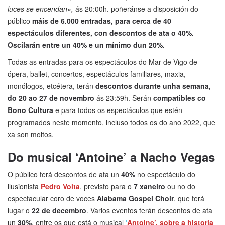
luces se encendan»,
ás 20:00h. poñeránse a disposición do
público
máis de 6.000 entradas, para cerca de 40
espectáculos diferentes, con descontos de ata o 40%.
Oscilarán entre un 40% e un mínimo dun 20%.
Todas as entradas para os espectáculos do Mar de Vigo de
ópera, ballet, concertos, espectáculos familiares, maxia,
monólogos, etcétera, terán
descontos durante unha semana,
do 20 ao 27 de novembro
ás 23:59h. Serán
compatibles co
Bono Cultura
e para todos os espectáculos que estén
programados neste momento, incluso todos os do ano 2022, que
xa son moitos.
Do musical ‘Antoine’ a Nacho Vegas
O público terá descontos de ata un
40%
no espectáculo do
ilusionista
Pedro Volta
, previsto para o
7 xaneiro
ou no do
espectacular coro de voces
Alabama Gospel Choir
, que terá
lugar o
22 de decembro
. Varios eventos terán descontos de ata
un
30%
, entre os que está o musical
‘
Antoine’, sobre a historia