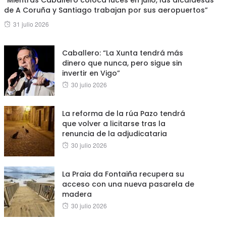
de A Coruña y Santiago trabajan por sus aeropuertos”
Posted
31 julio 2026
on
Caballero: “La Xunta tendrá más
dinero que nunca, pero sigue sin
invertir en Vigo”
Posted
30 julio 2026
on
La reforma de la rúa Pazo tendrá
que volver a licitarse tras la
renuncia de la adjudicataria
Posted
30 julio 2026
on
La Praia da Fontaiña recupera su
acceso con una nueva pasarela de
madera
Posted
30 julio 2026
on