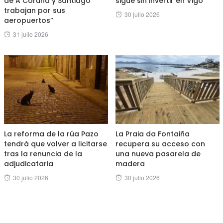
de A Coruña y Santiago
sigue sin invertir en Vigo”
trabajan por sus
Posted
30 julio 2026
aeropuertos”
on
Posted
31 julio 2026
on
La reforma de la rúa Pazo
La Praia da Fontaiña
tendrá que volver a licitarse
recupera su acceso con
tras la renuncia de la
una nueva pasarela de
adjudicataria
madera
Posted
Posted
30 julio 2026
30 julio 2026
on
on