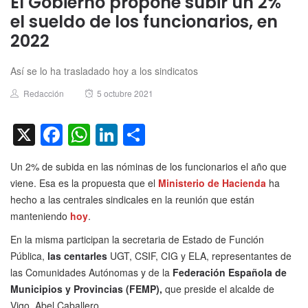
El Gobierno propone subir un 2%
el sueldo de los funcionarios, en
2022
Así se lo ha trasladado hoy a los sindicatos
Author
Posted
Redacción
5 octubre 2021
on
X
Facebook
WhatsApp
LinkedIn
Compartir
Un 2% de subida en las nóminas de los funcionarios el año que
viene. Esa es la propuesta que el
Ministerio de Hacienda
ha
hecho a las centrales sindicales en la reunión que están
manteniendo
hoy
.
En la misma participan la secretaria de Estado de Función
Pública,
las centarles
UGT, CSIF, CIG y ELA, representantes de
las Comunidades Autónomas y de la
Federación Española de
Municipios y Provincias (FEMP)
,
que preside el alcalde de
Vigo, Abel Caballero.