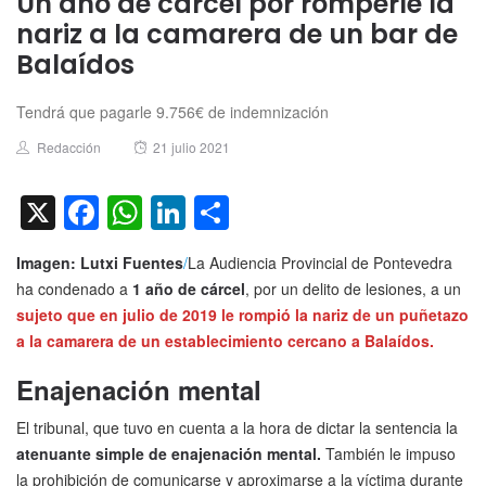
Un año de cárcel por romperle la
nariz a la camarera de un bar de
Balaídos
Tendrá que pagarle 9.756€ de indemnización
Author
Posted
Redacción
21 julio 2021
on
X
Facebook
WhatsApp
LinkedIn
Compartir
Imagen: Lutxi Fuentes
/
La Audiencia Provincial de Pontevedra
ha condenado a
1 año de cárcel
, por un delito de lesiones, a un
sujeto que en julio de 2019 le rompió la nariz de un puñetazo
a la camarera de un establecimiento cercano a Balaídos.
Enajenación mental
El tribunal, que tuvo en cuenta a la hora de dictar la sentencia la
atenuante simple de enajenación mental.
También le impuso
la prohibición de comunicarse y aproximarse a la víctima durante