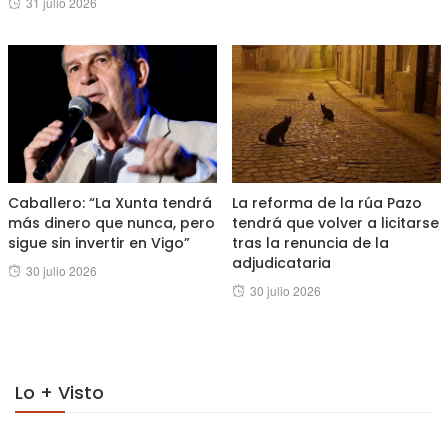
Posted
31 julio 2026
on
on
Caballero: “La Xunta tendrá
La reforma de la rúa Pazo
más dinero que nunca, pero
tendrá que volver a licitarse
sigue sin invertir en Vigo”
tras la renuncia de la
adjudicataria
Posted
30 julio 2026
Posted
30 julio 2026
on
on
Lo + Visto