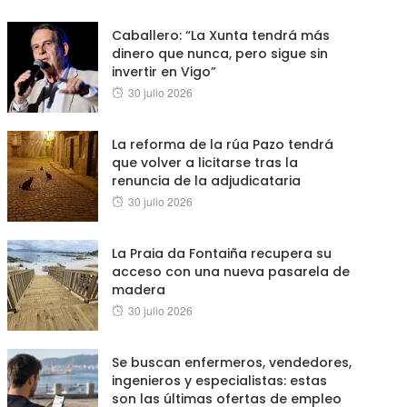
on
Caballero: “La Xunta tendrá más
dinero que nunca, pero sigue sin
invertir en Vigo”
Posted
30 julio 2026
on
La reforma de la rúa Pazo tendrá
que volver a licitarse tras la
renuncia de la adjudicataria
Posted
30 julio 2026
on
La Praia da Fontaiña recupera su
acceso con una nueva pasarela de
madera
Posted
30 julio 2026
on
Se buscan enfermeros, vendedores,
ingenieros y especialistas: estas
son las últimas ofertas de empleo