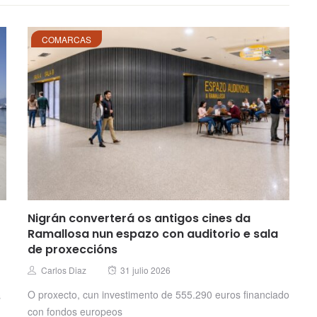
COMARCAS
Nigrán converterá os antigos cines da
Ramallosa nun espazo con auditorio e sala
de proxeccións
Posted
Author
Carlos Diaz
31 julio 2026
on
O proxecto, cun investimento de 555.290 euros financiado
s
con fondos europeos