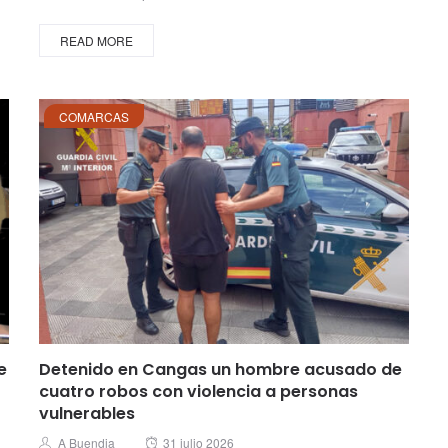
READ MORE
COMARCAS
e
Detenido en Cangas un hombre acusado de
cuatro robos con violencia a personas
vulnerables
Posted
Author
A Buendia
31 julio 2026