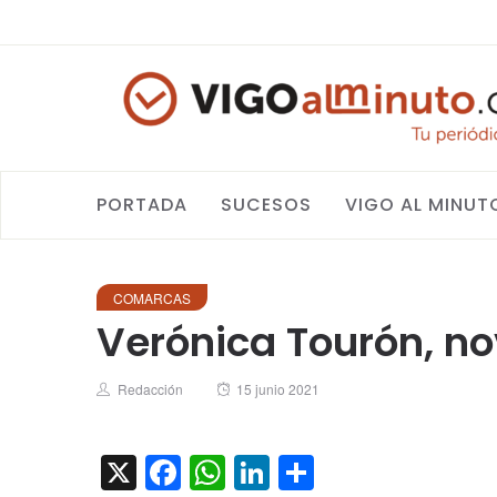
PORTADA
SUCESOS
VIGO AL MINUT
COMARCAS
Verónica Tourón, n
Author
Posted
Redacción
15 junio 2021
on
X
Facebook
WhatsApp
LinkedIn
Compartir