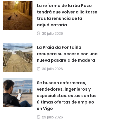
La reforma de la rúa Pazo
tendrá que volver a licitarse
tras la renuncia de la
adjudicataria
Posted
30 julio 2026
on
La Praia da Fontaiña
recupera su acceso con una
nueva pasarela de madera
Posted
30 julio 2026
on
Se buscan enfermeros,
vendedores, ingenieros y
especialistas: estas son las
últimas ofertas de empleo
en Vigo
Posted
29 julio 2026
on