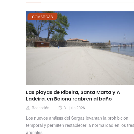
COMARCAS
Las playas de Ribeira, Santa Marta y A
Ladeira, en Baiona reabren al baño
Posted
Author
Redacción
31 julio 2026
on
Los nuevos análisis del Sergas levantan la prohibición
temporal y permiten restablecer la normalidad en los tre
arenales