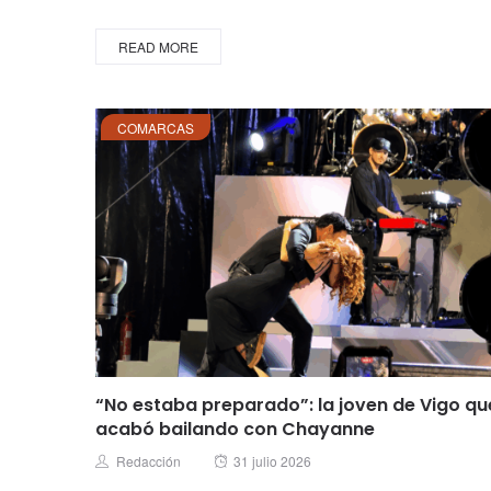
READ MORE
COMARCAS
“No estaba preparado”: la joven de Vigo qu
acabó bailando con Chayanne
Posted
Author
Redacción
31 julio 2026
on