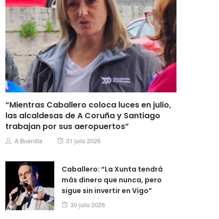
“Mientras Caballero coloca luces en julio,
las alcaldesas de A Coruña y Santiago
trabajan por sus aeropuertos”
Posted
Author
A Buendia
31 julio 2026
on
Caballero: “La Xunta tendrá
más dinero que nunca, pero
sigue sin invertir en Vigo”
Posted
30 julio 2026
on