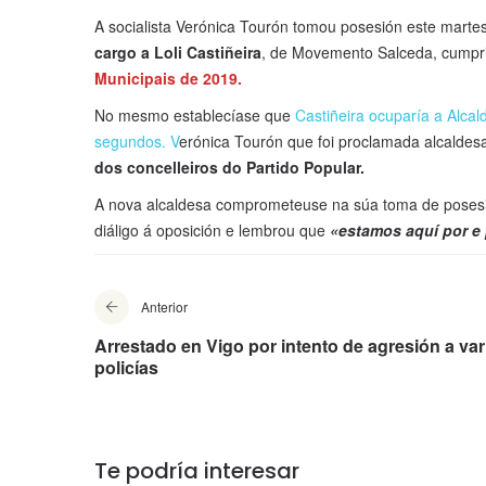
A socialista Verónica Tourón tomou posesión este mart
cargo a Loli Castiñeira
, de Movemento Salceda, cumpr
Municipais de 2019.
No mesmo establecíase que
Castiñeira ocuparía a Alca
segundos. V
erónica Tourón que foi proclamada alcaldes
dos concelleiros do Partido Popular.
A nova alcaldesa comprometeuse na súa toma de posesi
diáligo á oposición e lembrou que
«estamos aquí por e 
Anterior
Arrestado en Vigo por intento de agresión a var
policías
Te podría interesar