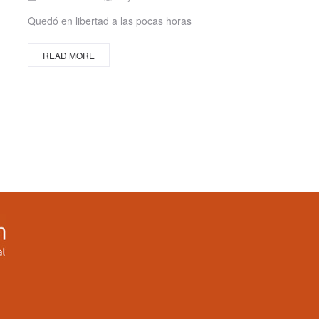
on
Quedó en libertad a las pocas horas
READ MORE