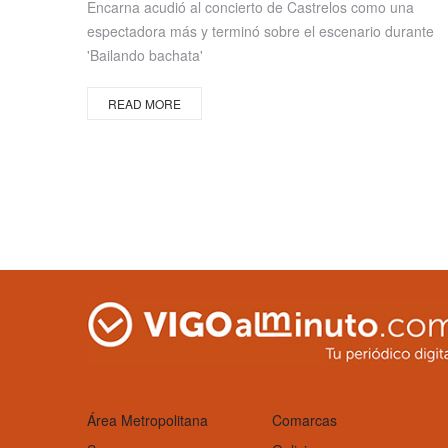
Encarna acudió al concierto de Castrelos como una
espectadora más y terminó sobre el escenario durante
'Bailando bachata'
READ MORE
Área Metropolitana
Comarcas