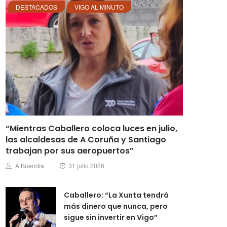
DESTACADOS
VIGO AL MINUTO
“Mientras Caballero coloca luces en julio,
las alcaldesas de A Coruña y Santiago
trabajan por sus aeropuertos”
Posted
Author
A Buendia
31 julio 2026
on
Caballero: “La Xunta tendrá
más dinero que nunca, pero
sigue sin invertir en Vigo”