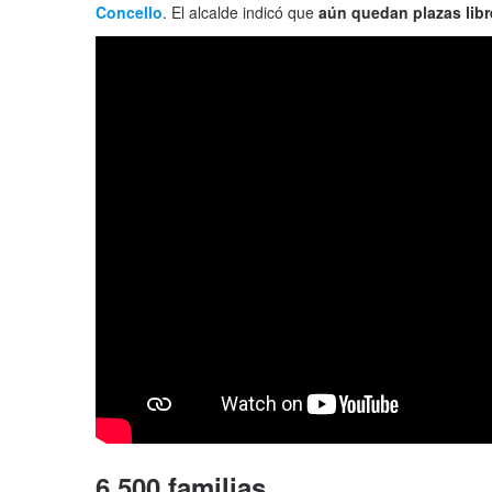
Concello
. El alcalde indicó que
aún quedan plazas
lib
6.500 familias