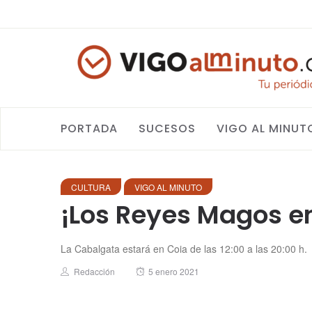
PORTADA
SUCESOS
VIGO AL MINUT
CULTURA
VIGO AL MINUTO
¡Los Reyes Magos en
La Cabalgata estará en Coia de las 12:00 a las 20:00 h.
Author
Posted
Redacción
5 enero 2021
on