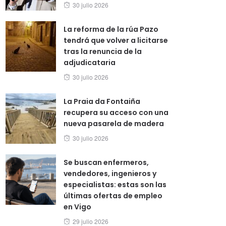
Posted
30 julio 2026
on
La reforma de la rúa Pazo
tendrá que volver a licitarse
tras la renuncia de la
adjudicataria
Posted
30 julio 2026
on
La Praia da Fontaiña
recupera su acceso con una
nueva pasarela de madera
Posted
30 julio 2026
on
Se buscan enfermeros,
vendedores, ingenieros y
especialistas: estas son las
últimas ofertas de empleo
en Vigo
Posted
29 julio 2026