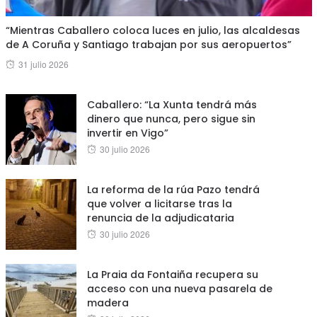
“Mientras Caballero coloca luces en julio, las alcaldesas
de A Coruña y Santiago trabajan por sus aeropuertos”
Posted
31 julio 2026
on
Caballero: “La Xunta tendrá más
dinero que nunca, pero sigue sin
invertir en Vigo”
Posted
30 julio 2026
on
La reforma de la rúa Pazo tendrá
que volver a licitarse tras la
renuncia de la adjudicataria
Posted
30 julio 2026
on
La Praia da Fontaiña recupera su
acceso con una nueva pasarela de
madera