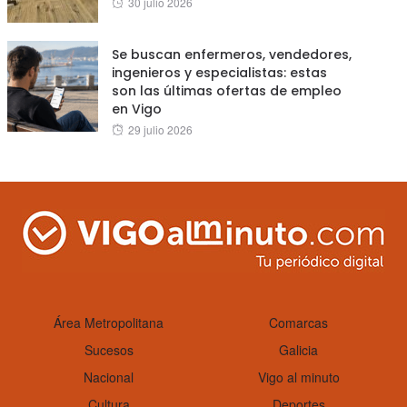
Posted
30 julio 2026
on
Se buscan enfermeros, vendedores,
ingenieros y especialistas: estas
son las últimas ofertas de empleo
en Vigo
Posted
29 julio 2026
on
Área Metropolitana
Comarcas
Sucesos
Galicia
Nacional
Vigo al minuto
Cultura
Deportes