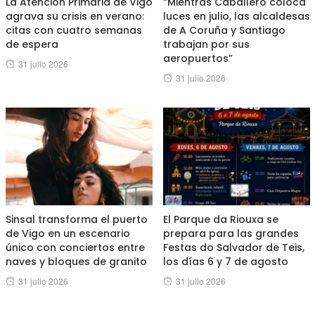
La Atención Primaria de Vigo
“Mientras Caballero coloca
agrava su crisis en verano:
luces en julio, las alcaldesas
citas con cuatro semanas
de A Coruña y Santiago
de espera
trabajan por sus
aeropuertos”
Posted
31 julio 2026
Posted
31 julio 2026
on
on
Sinsal transforma el puerto
El Parque da Riouxa se
de Vigo en un escenario
prepara para las grandes
único con conciertos entre
Festas do Salvador de Teis,
naves y bloques de granito
los días 6 y 7 de agosto
Posted
Posted
31 julio 2026
31 julio 2026
on
on