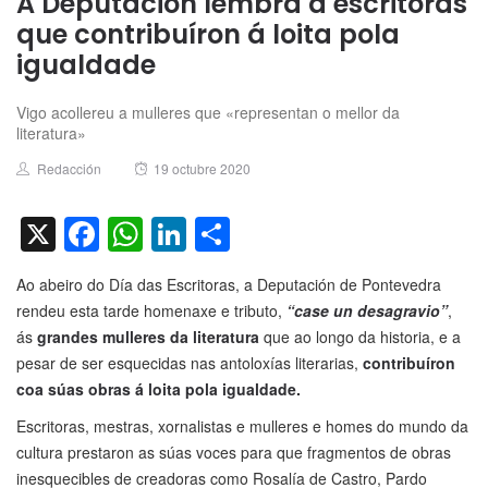
A Deputación lembra a escritoras
que contribuíron á loita pola
igualdade
Vigo acollereu a mulleres que «representan o mellor da
literatura»
Author
Posted
Redacción
19 octubre 2020
on
X
Facebook
WhatsApp
LinkedIn
Compartir
Ao abeiro do Día das Escritoras, a Deputación de Pontevedra
rendeu esta tarde homenaxe e tributo,
“case un desagravio”
,
ás
grandes mulleres da literatura
que ao longo da historia, e a
pesar de ser esquecidas nas antoloxías literarias,
contribuíron
coa súas obras á loita pola igualdade.
Escritoras, mestras, xornalistas e mulleres e homes do mundo da
cultura prestaron as súas voces para que fragmentos de obras
inesquecibles de creadoras como Rosalía de Castro, Pardo