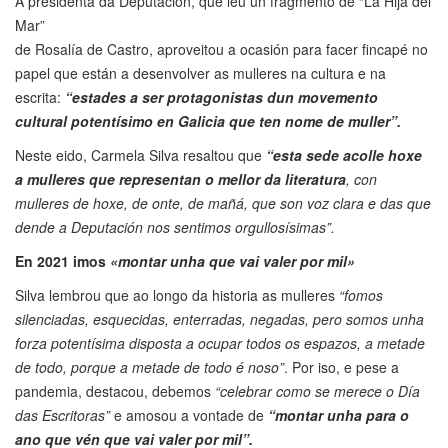
A presidenta da Deputación, que leu un fragmento de “La Hija del
Mar”
de Rosalía de Castro, aproveitou a ocasión para facer fincapé no
papel que están a desenvolver as mulleres na cultura e na
escrita:
“estades a ser protagonistas dun movemento
cultural potentísimo en Galicia que ten nome de muller”.
Neste eido, Carmela Silva resaltou que
“esta sede acolle hoxe
a mulleres que representan o mellor da literatura
, con
mulleres de hoxe, de onte, de mañá, que son voz clara e das que
dende a Deputación nos sentimos orgullosísimas”.
En 2021 imos
«montar unha que vai valer por mil»
Silva lembrou que ao longo da historia as mulleres
“fomos
silenciadas, esquecidas, enterradas, negadas, pero somos unha
forza potentísima disposta a ocupar todos os espazos, a metade
de todo, porque a metade de todo é noso”
. Por iso, e pese a
pandemia, destacou, debemos
“celebrar como se merece o Día
das Escritoras”
e amosou a vontade de
“montar unha para o
ano que vén que vai valer por mil”.