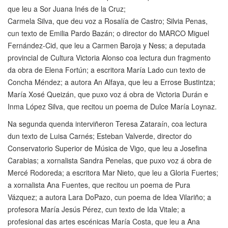
que leu a Sor Juana Inés de la Cruz;
Carmela Silva, que deu voz a Rosalía de Castro; Silvia Penas,
cun texto de Emilia Pardo Bazán; o director do MARCO Miguel
Fernández-Cid, que leu a Carmen Baroja y Ness; a deputada
provincial de Cultura Victoria Alonso coa lectura dun fragmento
da obra de Elena Fortún; a escritora María Lado cun texto de
Concha Méndez; a autora An Alfaya, que leu a Errose Bustintza;
María Xosé Queizán, que puxo voz á obra de Victoria Durán e
Inma López Silva, que recitou un poema de Dulce María Loynaz.
Na segunda quenda interviñeron Teresa Zataraín, coa lectura
dun texto de Luisa Carnés; Esteban Valverde, director do
Conservatorio Superior de Música de Vigo, que leu a Josefina
Carabias; a xornalista Sandra Penelas, que puxo voz á obra de
Mercé Rodoreda; a escritora Mar Nieto, que leu a Gloria Fuertes;
a xornalista Ana Fuentes, que recitou un poema de Pura
Vázquez; a autora Lara DoPazo, cun poema de Idea Vilariño; a
profesora María Jesús Pérez, cun texto de Ida Vitale; a
profesional das artes escénicas María Costa, que leu a Ana