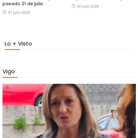
pasado 21 de julio
Posted
30 julio 2026
Posted
31 julio 2026
on
on
Lo + Visto
Vigo