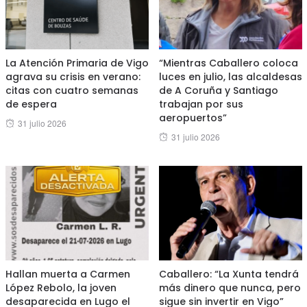
La Atención Primaria de Vigo
“Mientras Caballero coloca
agrava su crisis en verano:
luces en julio, las alcaldesas
citas con cuatro semanas
de A Coruña y Santiago
de espera
trabajan por sus
aeropuertos”
Posted
31 julio 2026
Posted
31 julio 2026
on
on
Hallan muerta a Carmen
Caballero: “La Xunta tendrá
López Rebolo, la joven
más dinero que nunca, pero
desaparecida en Lugo el
sigue sin invertir en Vigo”