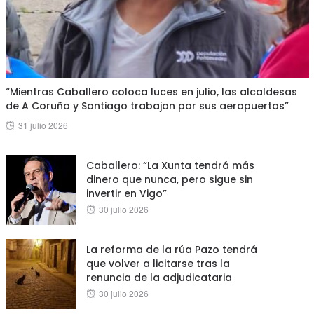
“Mientras Caballero coloca luces en julio, las alcaldesas
de A Coruña y Santiago trabajan por sus aeropuertos”
Posted
31 julio 2026
on
Caballero: “La Xunta tendrá más
dinero que nunca, pero sigue sin
invertir en Vigo”
Posted
30 julio 2026
on
La reforma de la rúa Pazo tendrá
que volver a licitarse tras la
renuncia de la adjudicataria
Posted
30 julio 2026
on