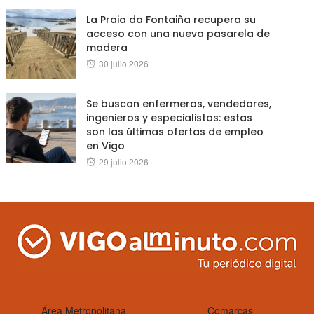
La Praia da Fontaiña recupera su
acceso con una nueva pasarela de
madera
Posted
30 julio 2026
on
Se buscan enfermeros, vendedores,
ingenieros y especialistas: estas
son las últimas ofertas de empleo
en Vigo
Posted
29 julio 2026
on
Área Metropolitana
Comarcas