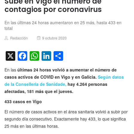
Sube en Vigo el número de
contagios por coronavirus
En las últimas 24 horas aumentaron en 25 más, hasta 433 en
total
Author
Posted
Redacción
9 octubre 2020
on
X
Facebook
WhatsApp
LinkedIn
Compartir
En las
últimas 24 horas volvió a aumentar el número de
casos activos de COVID en Vigo y en Galicia.
Según datos
de la Consellería de Sanidade
,
hay 4.264 personas
afectadas, 181 más que el jueves.
433 casos en Vigo
El número de casos activos en el área sanitaria volvió a subir por
segundo día consecutivo. Exactamente hay 433, lo que significa
25 más en las últimas horas.