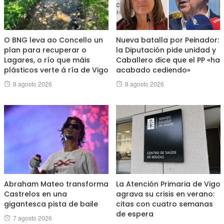
O BNG leva ao Concello un
Nueva batalla por Peinador:
plan para recuperar o
la Diputación pide unidad y
Lagares, o río que máis
Caballero dice que el PP «ha
plásticos verte á ría de Vigo
acabado cediendo»
Posted
Posted
8 agosto 2026
8 agosto 2026
on
on
Abraham Mateo transforma
La Atención Primaria de Vigo
Castrelos en una
agrava su crisis en verano:
gigantesca pista de baile
citas con cuatro semanas
de espera
Posted
7 agosto 2026