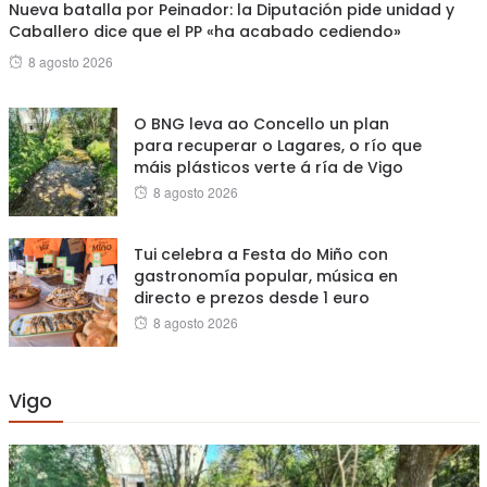
Nueva batalla por Peinador: la Diputación pide unidad y
Caballero dice que el PP «ha acabado cediendo»
Posted
8 agosto 2026
on
O BNG leva ao Concello un plan
para recuperar o Lagares, o río que
máis plásticos verte á ría de Vigo
Posted
8 agosto 2026
on
Tui celebra a Festa do Miño con
gastronomía popular, música en
directo e prezos desde 1 euro
Posted
8 agosto 2026
on
Vigo