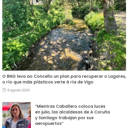
O BNG leva ao Concello un plan para recuperar o Lagares,
o río que máis plásticos verte á ría de Vigo
Posted
8 agosto 2026
on
“Mientras Caballero coloca luces
en julio, las alcaldesas de A Coruña
y Santiago trabajan por sus
aeropuertos”