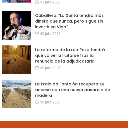
Posted
31 julio 2026
on
Caballero: “La Xunta tendrá más
dinero que nunca, pero sigue sin
invertir en Vigo”
Posted
30 julio 2026
on
La reforma de la rúa Pazo tendrá
que volver a licitarse tras la
renuncia de la adjudicataria
Posted
30 julio 2026
on
La Praia da Fontaiña recupera su
acceso con una nueva pasarela de
madera
Posted
30 julio 2026
on