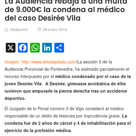
La Audiencia rebaja a una multa
de 9.000€ la condena al médico
del caso Desirée Vila
Author
Posted
Redacción
28 enero 2019
on
X
Facebook
WhatsApp
LinkedIn
Compartir
Imagen: http://www.dxtadaptado.com
/La sección 5 de la
Audiencia Provincial de Pontevedra, ha estimado parcialmente el
recurso interpuesto por el
médico condenado por el caso de la
joven Desirée Vila
.
A Desirée, gimnasta acrobática de élite
tuvieron que amputarle la pierna derecha tras un accidente
deportivo.
El Juzgado de lo Penal número 3 de Vigo consideró al médico
responsable de un delito de lesiones por imprudencia grave.
La
condena fue de 2 años de cárcel y 4 de inhabilitación para el
ejercicio de la profesión médica.