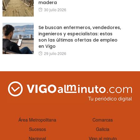
madera
Posted
30 julio 2026
on
Se buscan enfermeros, vendedores,
ingenieros y especialistas: estas
son las últimas ofertas de empleo
en Vigo
Posted
29 julio 2026
on
Área Metropolitana
Comarcas
Sucesos
Galicia
Nacional
Vigo al minuto