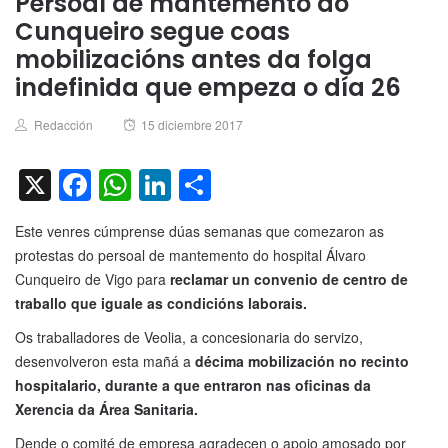
Persoal de mantemento do
Cunqueiro segue coas
mobilizacións antes da folga
indefinida que empeza o día 26
Author
Posted
Redacción
15 diciembre 2017
on
X
Facebook
WhatsApp
LinkedIn
Compartir
Este venres cúmprense dúas semanas que comezaron as
protestas do persoal de mantemento do hospital Álvaro
Cunqueiro de Vigo para
reclamar un convenio de centro de
traballo que iguale as condicións laborais.
Os traballadores de Veolia, a concesionaria do servizo,
desenvolveron esta mañá a
décima mobilización no recinto
hospitalario, durante a que entraron nas oficinas da
Xerencia da Área Sanitaria.
Dende o comité de empresa agradecen o apoio amosado por