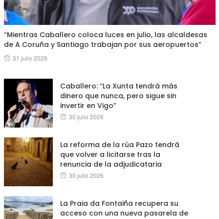
“Mientras Caballero coloca luces en julio, las alcaldesas
de A Coruña y Santiago trabajan por sus aeropuertos”
Posted
31 julio 2026
on
Caballero: “La Xunta tendrá más
dinero que nunca, pero sigue sin
invertir en Vigo”
Posted
30 julio 2026
on
La reforma de la rúa Pazo tendrá
que volver a licitarse tras la
renuncia de la adjudicataria
Posted
30 julio 2026
on
La Praia da Fontaiña recupera su
acceso con una nueva pasarela de