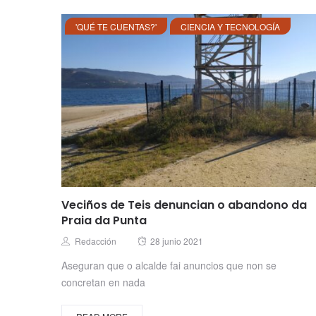
'QUÉ TE CUENTAS?'
CIENCIA Y TECNOLOGÍA
Veciños de Teis denuncian o abandono da
Praia da Punta
Posted
Author
Redacción
28 junio 2021
on
Aseguran que o alcalde fai anuncios que non se
concretan en nada