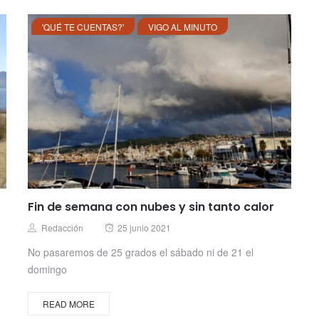
'QUÉ TE CUENTAS?'
VIGO AL MINUTO
Fin de semana con nubes y sin tanto calor
Posted
Author
Redacción
25 junio 2021
on
No pasaremos de 25 grados el sábado ni de 21 el
domingo
READ MORE