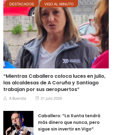
DESTACADOS
VIGO AL MINUTO
“Mientras Caballero coloca luces en julio,
las alcaldesas de A Coruña y Santiago
trabajan por sus aeropuertos”
Posted
Author
A Buendia
31 julio 2026
on
Caballero: “La Xunta tendrá
más dinero que nunca, pero
sigue sin invertir en Vigo”