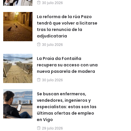
Posted
30 julio 2026
on
La reforma de la rúa Pazo
tendrá que volver a licitarse
tras la renuncia de la
adjudicataria
Posted
30 julio 2026
on
La Praia da Fontaiña
recupera su acceso con una
nueva pasarela de madera
Posted
30 julio 2026
on
Se buscan enfermeros,
vendedores, ingenieros y
especialistas: estas son las
últimas ofertas de empleo
en Vigo
Posted
29 julio 2026