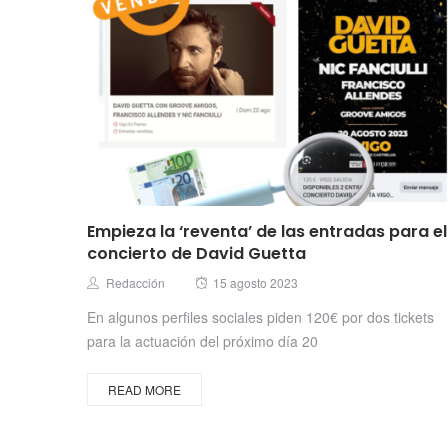
Empieza la ‘reventa’ de las entradas para el
concierto de David Guetta
Posted
Author
Redacción
15 agosto 2023
on
En algunos perfiles sociales piden 120€ por dos tickets
para la actuación del próximo día 20
READ MORE