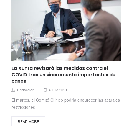
La Xunta revisará las medidas contra el
COVID tras un «incremento importante» de
casos
Posted
Author
Redacción
4 julio 2021
on
El martes, el Comité Clínico podría endurecer las actuales
restricciones
READ MORE