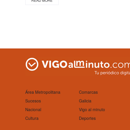
READ MORE
Área Metropolitana
Comarcas
Sucesos
Galicia
Nacional
Vigo al minuto
Cultura
Deportes