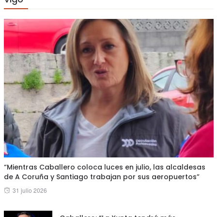
“Mientras Caballero coloca luces en julio, las alcaldesas
de A Coruña y Santiago trabajan por sus aeropuertos”
Posted
31 julio 2026
on