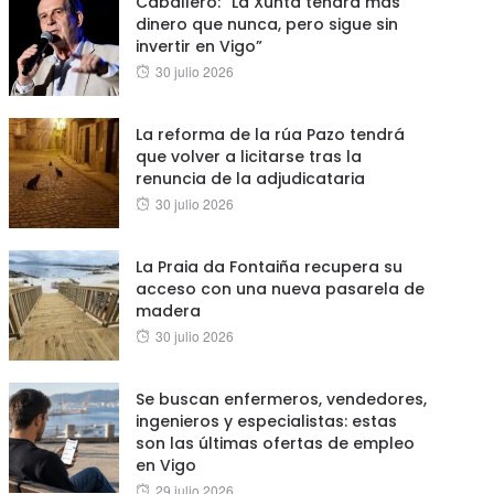
Caballero: “La Xunta tendrá más
dinero que nunca, pero sigue sin
invertir en Vigo”
Posted
30 julio 2026
on
La reforma de la rúa Pazo tendrá
que volver a licitarse tras la
renuncia de la adjudicataria
Posted
30 julio 2026
on
La Praia da Fontaiña recupera su
acceso con una nueva pasarela de
madera
Posted
30 julio 2026
on
Se buscan enfermeros, vendedores,
ingenieros y especialistas: estas
son las últimas ofertas de empleo
en Vigo
Posted
29 julio 2026