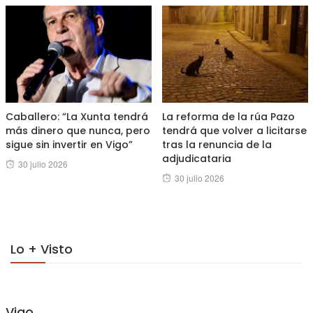
Caballero: “La Xunta tendrá
La reforma de la rúa Pazo
más dinero que nunca, pero
tendrá que volver a licitarse
sigue sin invertir en Vigo”
tras la renuncia de la
adjudicataria
Posted
30 julio 2026
Posted
30 julio 2026
on
on
Lo + Visto
Vigo