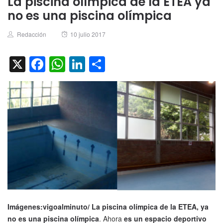
La piscina olímpica de la ETEA ya
no es una piscina olímpica
Author
Posted
Redacción
10 julio 2017
on
X
Facebook
WhatsApp
LinkedIn
Compartir
Imágenes:vigoalminuto
/ La piscina olímpica de la ETEA, ya
no es una piscina olímpica
. Ahora
es un espacio deportivo