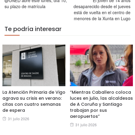
@UNED abre este lunes, día 10,
El joven de 14 años
su plazo de matrícula
desaparecido desde el jueves
está de vuelta en el centro de
menores de la Xunta en Lugo
Te podría interesar
La Atención Primaria de Vigo
“Mientras Caballero coloca
agrava su crisis en verano:
luces en julio, las alcaldesas
citas con cuatro semanas
de A Coruña y Santiago
de espera
trabajan por sus
aeropuertos”
Posted
31 julio 2026
Posted
31 julio 2026
on
on