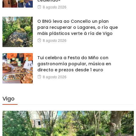
cediendo»
Posted
8 agosto 2026
on
O BNG leva ao Concello un plan
para recuperar o Lagares, o río que
máis plásticos verte á ría de Vigo
Posted
8 agosto 2026
on
Tui celebra a Festa do Miño con
gastronomía popular, música en
directo e prezos desde 1 euro
Posted
8 agosto 2026
on
Vigo