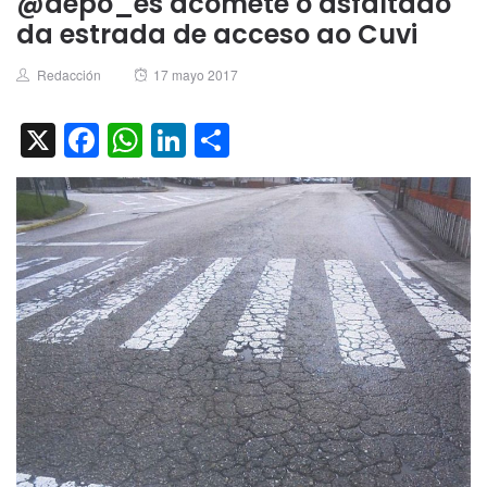
@depo_es acomete o asfaltado
da estrada de acceso ao Cuvi
Author
Posted
Redacción
17 mayo 2017
on
X
Facebook
WhatsApp
LinkedIn
Compartir