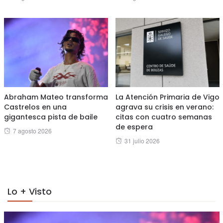
on
on
Abraham Mateo transforma
La Atención Primaria de Vigo
Castrelos en una
agrava su crisis en verano:
gigantesca pista de baile
citas con cuatro semanas
de espera
Posted
7 agosto 2026
Posted
31 julio 2026
on
on
Lo + Visto