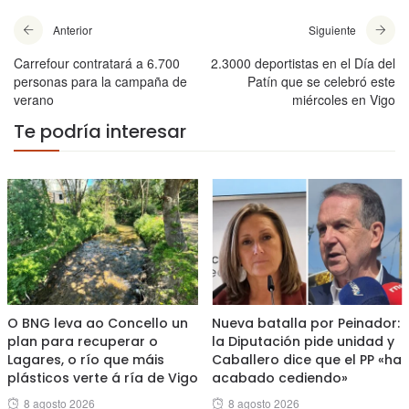
Anterior
Siguiente
Carrefour contratará a 6.700
2.3000 deportistas en el Día del
personas para la campaña de
Patín que se celebró este
verano
miércoles en Vigo
Te podría interesar
O BNG leva ao Concello un
Nueva batalla por Peinador:
plan para recuperar o
la Diputación pide unidad y
Lagares, o río que máis
Caballero dice que el PP «ha
plásticos verte á ría de Vigo
acabado cediendo»
Posted
Posted
8 agosto 2026
8 agosto 2026