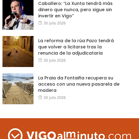
Caballero: “La Xunta tendrá más
dinero que nunca, pero sigue sin
invertir en Vigo”
Posted
30 julio 2026
on
La reforma de la rúa Pazo tendrá
que volver a licitarse tras la
renuncia de la adjudicataria
Posted
30 julio 2026
on
La Praia da Fontaiña recupera su
acceso con una nueva pasarela de
madera
Posted
30 julio 2026
on