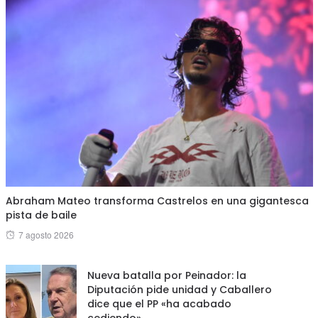
Abraham Mateo transforma Castrelos en una gigantesca
pista de baile
Posted
7 agosto 2026
on
Nueva batalla por Peinador: la
Diputación pide unidad y Caballero
dice que el PP «ha acabado