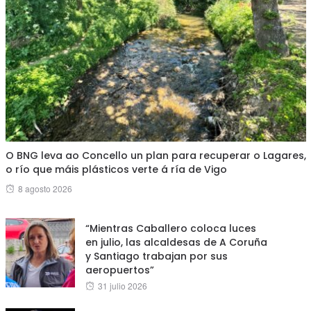
O BNG leva ao Concello un plan para recuperar o Lagares,
o río que máis plásticos verte á ría de Vigo
Posted
8 agosto 2026
on
“Mientras Caballero coloca luces
en julio, las alcaldesas de A Coruña
y Santiago trabajan por sus
aeropuertos”
Posted
31 julio 2026
on