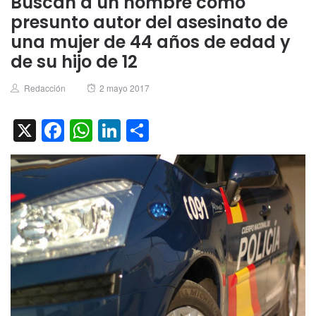
Buscan a un hombre como
presunto autor del asesinato de
una mujer de 44 años de edad y
de su hijo de 12
Author
Posted
Redacción
2 mayo 2017
on
X
Facebook
WhatsApp
LinkedIn
Compartir