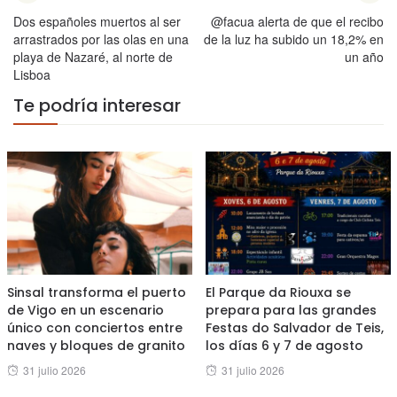
Dos españoles muertos al ser
@facua alerta de que el recibo
arrastrados por las olas en una
de la luz ha subido un 18,2% en
playa de Nazaré, al norte de
un año
Lisboa
Te podría interesar
Sinsal transforma el puerto
El Parque da Riouxa se
de Vigo en un escenario
prepara para las grandes
único con conciertos entre
Festas do Salvador de Teis,
naves y bloques de granito
los días 6 y 7 de agosto
Posted
Posted
31 julio 2026
31 julio 2026
on
on