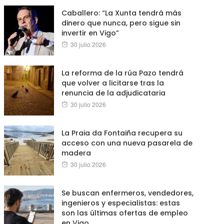
Caballero: “La Xunta tendrá más
dinero que nunca, pero sigue sin
invertir en Vigo”
Posted
30 julio 2026
on
La reforma de la rúa Pazo tendrá
que volver a licitarse tras la
renuncia de la adjudicataria
Posted
30 julio 2026
on
La Praia da Fontaiña recupera su
acceso con una nueva pasarela de
madera
Posted
30 julio 2026
on
Se buscan enfermeros, vendedores,
ingenieros y especialistas: estas
son las últimas ofertas de empleo
en Vigo