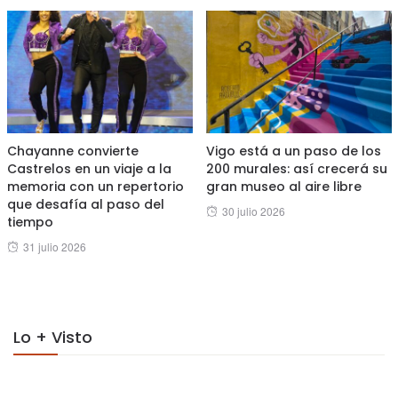
Chayanne convierte
Vigo está a un paso de los
Castrelos en un viaje a la
200 murales: así crecerá su
memoria con un repertorio
gran museo al aire libre
que desafía al paso del
Posted
30 julio 2026
tiempo
on
Posted
31 julio 2026
on
Lo + Visto