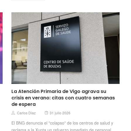
La Atención Primaria de Vigo agrava su
crisis en verano: citas con cuatro semanas
de espera
Posted
Author
Carlos Diaz
31 julio 2026
on
El BNG denuncia el "colapso" de los centros de salud y
reclama a la Xunta un refuerzo inmediato de personal