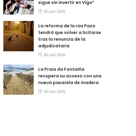
sigue sin invertir en Vigo”
Posted
30 julio 2026
on
La reforma de la rúa Pazo
tendrá que volver a licitarse
tras la renuncia de la
adjudicataria
Posted
30 julio 2026
on
La Praia da Fontaiña
recupera su acceso con una
nueva pasarela de madera
Posted
30 julio 2026
on