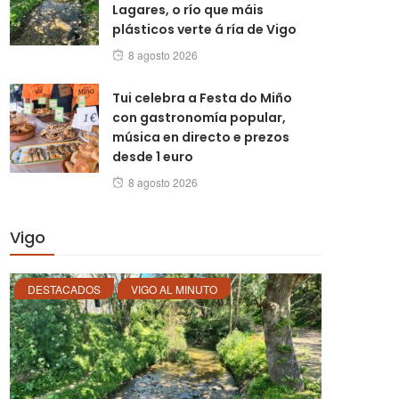
Lagares, o río que máis
plásticos verte á ría de Vigo
Posted
8 agosto 2026
on
Tui celebra a Festa do Miño
con gastronomía popular,
música en directo e prezos
desde 1 euro
Posted
8 agosto 2026
on
Vigo
DESTACADOS
VIGO AL MINUTO