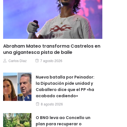
Abraham Mateo transforma Castrelos en
una gigantesca pista de baile
Posted
Author
Carlos Diaz
7 agosto 2026
on
Nueva batalla por Peinador:
la Diputación pide unidad y
Caballero dice que el PP «ha
acabado cediendo»
Posted
8 agosto 2026
on
O BNG leva ao Concello un
plan para recuperar o