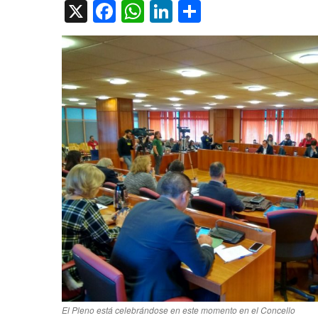
X
Facebook
WhatsApp
LinkedIn
Compartir
El Pleno está celebrándose en este momento en el Concello