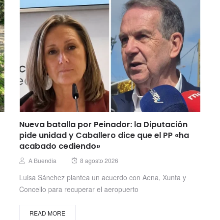
Nueva batalla por Peinador: la Diputación
pide unidad y Caballero dice que el PP «ha
acabado cediendo»
Posted
Author
A Buendia
8 agosto 2026
on
Luisa Sánchez plantea un acuerdo con Aena, Xunta y
Concello para recuperar el aeropuerto
READ MORE