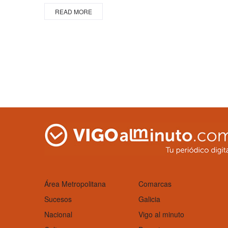
READ MORE
Área Metropolitana
Comarcas
Sucesos
Galicia
Nacional
Vigo al minuto