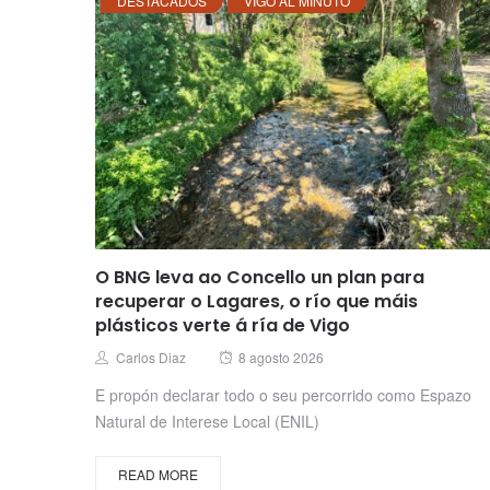
DESTACADOS
VIGO AL MINUTO
O BNG leva ao Concello un plan para
recuperar o Lagares, o río que máis
plásticos verte á ría de Vigo
Posted
Author
Carlos Diaz
8 agosto 2026
on
E propón declarar todo o seu percorrido como Espazo
Natural de Interese Local (ENIL)
READ MORE