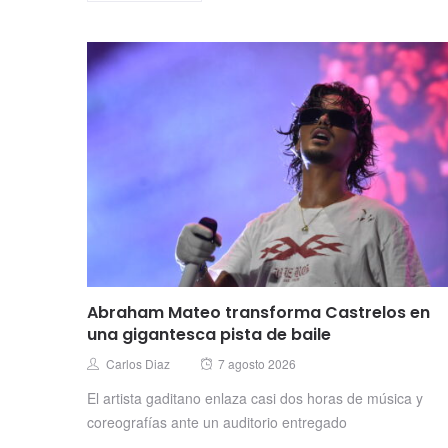
Abraham Mateo transforma Castrelos en
una gigantesca pista de baile
Posted
Author
Carlos Diaz
7 agosto 2026
on
El artista gaditano enlaza casi dos horas de música y
coreografías ante un auditorio entregado