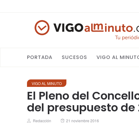
PORTADA
SUCESOS
VIGO AL MINUT
VIGO AL MINUTO
El Pleno del Concello
del presupuesto de 
Author
Posted
Redacción
21 noviembre 2016
on