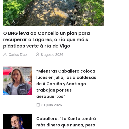
O BNG leva ao Concello un plan para
recuperar o Lagares, o río que máis
plásticos verte á ría de Vigo
Posted
Author
Carlos Diaz
8 agosto 2026
on
“Mientras Caballero coloca
luces en julio, las alcaldesas
de A Coruña y Santiago
trabajan por sus
aeropuertos”
Posted
31 julio 2026
on
Caballero: “La Xunta tendrá
más dinero que nunca, pero