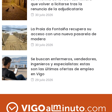
que volver a licitarse tras la
renuncia de la adjudicataria
Posted
30 julio 2026
on
La Praia da Fontaiña recupera su
acceso con una nueva pasarela de
madera
Posted
30 julio 2026
on
Se buscan enfermeros, vendedores,
ingenieros y especialistas: estas
son las últimas ofertas de empleo
en Vigo
Posted
29 julio 2026
on