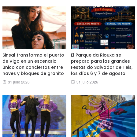
Sinsal transforma el puerto
El Parque da Riouxa se
de Vigo en un escenario
prepara para las grandes
único con conciertos entre
Festas do Salvador de Teis,
naves y bloques de granito
los días 6 y 7 de agosto
Posted
Posted
31 julio 2026
31 julio 2026
on
on