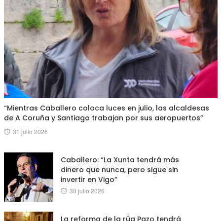
“Mientras Caballero coloca luces en julio, las alcaldesas
de A Coruña y Santiago trabajan por sus aeropuertos”
Posted
31 julio 2026
on
Caballero: “La Xunta tendrá más
dinero que nunca, pero sigue sin
invertir en Vigo”
Posted
30 julio 2026
on
La reforma de la rúa Pazo tendrá