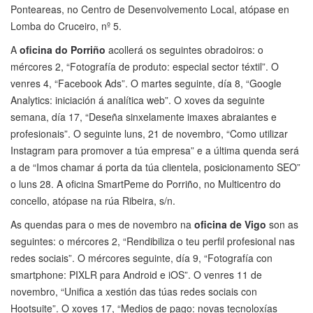
Ponteareas, no Centro de Desenvolvemento Local, atópase en
Lomba do Cruceiro, nº 5.
A
oficina do Porriño
acollerá os seguintes obradoiros: o
mércores 2, “Fotografía de produto: especial sector téxtil”. O
venres 4, “Facebook Ads”. O martes seguinte, día 8, “Google
Analytics: iniciación á analítica web”. O xoves da seguinte
semana, día 17, “Deseña sinxelamente imaxes abraiantes e
profesionais”. O seguinte luns, 21 de novembro, “Como utilizar
Instagram para promover a túa empresa” e a última quenda será
a de “Imos chamar á porta da túa clientela, posicionamento SEO”
o luns 28. A oficina SmartPeme do Porriño, no Multicentro do
concello, atópase na rúa Ribeira, s/n.
As quendas para o mes de novembro na
oficina de Vigo
son as
seguintes: o mércores 2, “Rendibiliza o teu perfil profesional nas
redes sociais”. O mércores seguinte, día 9, “Fotografía con
smartphone: PIXLR para Android e iOS”. O venres 11 de
novembro, “Unifica a xestión das túas redes sociais con
Hootsuite”. O xoves 17, “Medios de pago: novas tecnoloxías