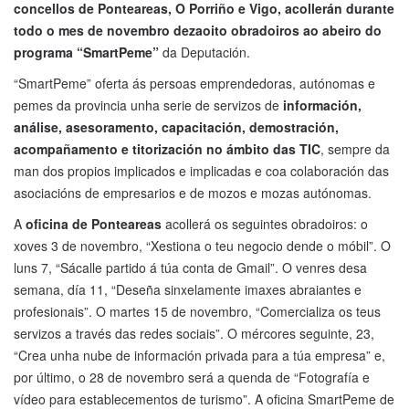
concellos de Ponteareas, O Porriño e Vigo, acollerán durante
todo o mes de novembro dezaoito obradoiros ao abeiro do
programa “SmartPeme”
da Deputación.
“SmartPeme” oferta ás persoas emprendedoras, autónomas e
pemes da provincia unha serie de servizos de
información,
análise, asesoramento, capacitación, demostración,
acompañamento e titorización no ámbito das TIC
, sempre da
man dos propios implicados e implicadas e coa colaboración das
asociacións de empresarios e de mozos e mozas autónomas.
A
oficina de Ponteareas
acollerá os seguintes obradoiros: o
xoves 3 de novembro, “Xestiona o teu negocio dende o móbil”. O
luns 7, “Sácalle partido á túa conta de Gmail”. O venres desa
semana, día 11, “Deseña sinxelamente imaxes abraiantes e
profesionais”. O martes 15 de novembro, “Comercializa os teus
servizos a través das redes sociais”. O mércores seguinte, 23,
“Crea unha nube de información privada para a túa empresa” e,
por último, o 28 de novembro será a quenda de “Fotografía e
vídeo para establecementos de turismo”. A oficina SmartPeme de