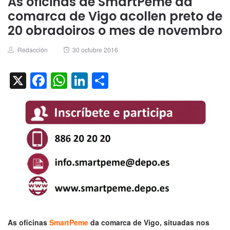
As oficinas de SmartPeme da
comarca de Vigo acollen preto de
20 obradoiros o mes de novembro
Author
Posted
Redacción
30 octubre 2016
on
X
Facebook
WhatsApp
LinkedIn
Compartir
As oficinas
SmartPeme
da comarca de Vigo, situadas nos