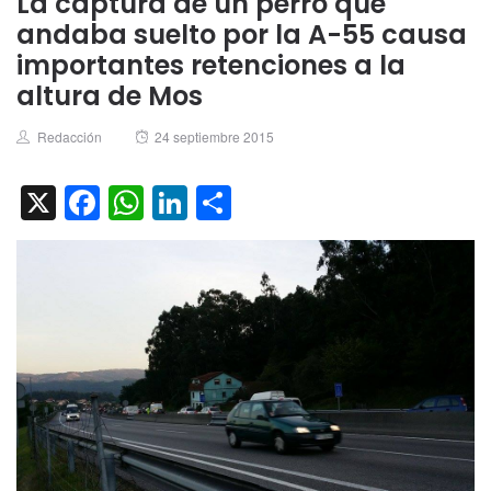
La captura de un perro que
andaba suelto por la A-55 causa
importantes retenciones a la
altura de Mos
Author
Posted
Redacción
24 septiembre 2015
on
X
Facebook
WhatsApp
LinkedIn
Compartir