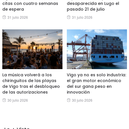
citas con cuatro semanas
desaparecida en Lugo el
de espera
pasado 21 de julio
Posted
Posted
31 julio 2026
31 julio 2026
on
on
La música volverá a los
Vigo ya no es solo industria:
chiringuitos de las playas
el gran motor económico
de Vigo tras el desbloqueo
del sur gana peso en
de las autorizaciones
innovación
Posted
Posted
30 julio 2026
30 julio 2026
on
on