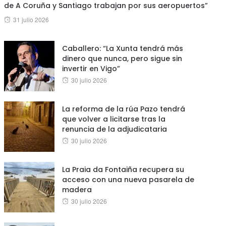
de A Coruña y Santiago trabajan por sus aeropuertos”
Posted
31 julio 2026
on
Caballero: “La Xunta tendrá más
dinero que nunca, pero sigue sin
invertir en Vigo”
Posted
30 julio 2026
on
La reforma de la rúa Pazo tendrá
que volver a licitarse tras la
renuncia de la adjudicataria
Posted
30 julio 2026
on
La Praia da Fontaiña recupera su
acceso con una nueva pasarela de
madera
Posted
30 julio 2026
on