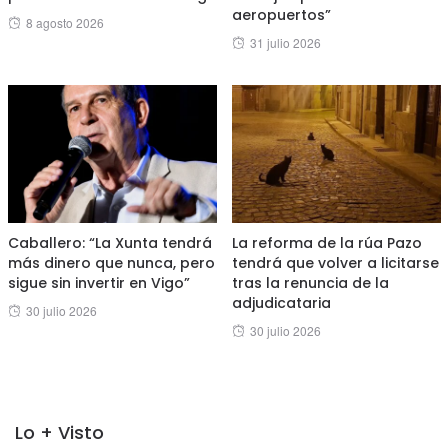
aeropuertos”
Posted
8 agosto 2026
Posted
31 julio 2026
on
on
Caballero: “La Xunta tendrá
La reforma de la rúa Pazo
más dinero que nunca, pero
tendrá que volver a licitarse
sigue sin invertir en Vigo”
tras la renuncia de la
adjudicataria
Posted
30 julio 2026
Posted
30 julio 2026
on
on
Lo + Visto