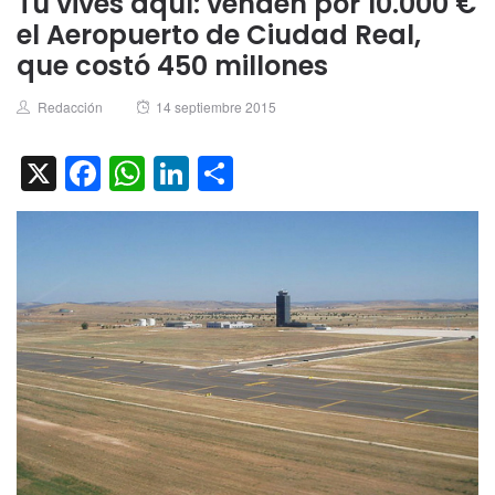
Tú vives aquí: venden por 10.000 €
el Aeropuerto de Ciudad Real,
que costó 450 millones
Author
Posted
Redacción
14 septiembre 2015
on
X
Facebook
WhatsApp
LinkedIn
Compartir