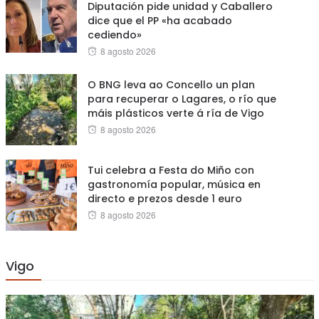
Diputación pide unidad y Caballero
dice que el PP «ha acabado
cediendo»
Posted
8 agosto 2026
on
O BNG leva ao Concello un plan
para recuperar o Lagares, o río que
máis plásticos verte á ría de Vigo
Posted
8 agosto 2026
on
Tui celebra a Festa do Miño con
gastronomía popular, música en
directo e prezos desde 1 euro
Posted
8 agosto 2026
on
Vigo