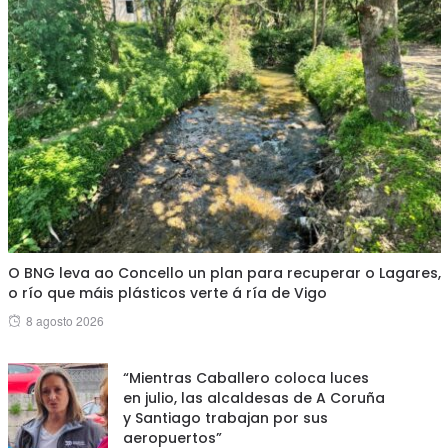
O BNG leva ao Concello un plan para recuperar o Lagares,
o río que máis plásticos verte á ría de Vigo
Posted
8 agosto 2026
on
“Mientras Caballero coloca luces
en julio, las alcaldesas de A Coruña
y Santiago trabajan por sus
aeropuertos”