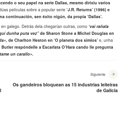
acendo o seu papel na serie Dallas, mesmo dirixiu varios
úas películas sobre a popular serie
‘J.R. Returns’ (1996) e
na continuación, sen éxito nigún, da propia ‘Dallas’.
es en galego. Detrás dela chegarían outras, como
‘vai rañala
aquí dunha puta vez”
de Sharon Stone a Michel Douglas en
da»,
de Charlton Heston en ‘O planeta dos simios’
e, unha
 Butler respóndelle a Escarlata O’Hara cando lle pregunta
tame un carallo».
Siguiente
Os gandeiros bloquean as 15 industrias leiteiras
l
de Galicia