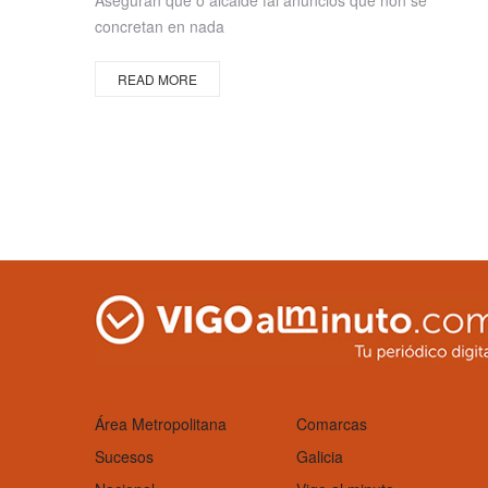
Aseguran que o alcalde fai anuncios que non se
concretan en nada
READ MORE
Área Metropolitana
Comarcas
Sucesos
Galicia