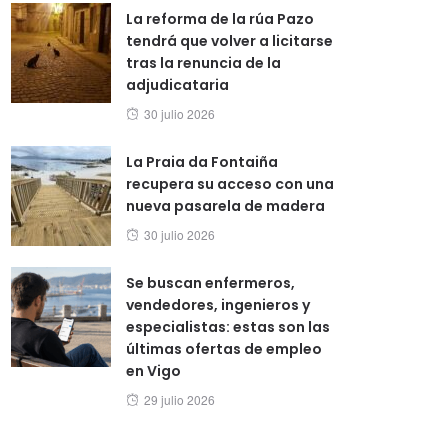
La reforma de la rúa Pazo
tendrá que volver a licitarse
tras la renuncia de la
adjudicataria
Posted
30 julio 2026
on
La Praia da Fontaiña
recupera su acceso con una
nueva pasarela de madera
Posted
30 julio 2026
on
Se buscan enfermeros,
vendedores, ingenieros y
especialistas: estas son las
últimas ofertas de empleo
en Vigo
Posted
29 julio 2026
on