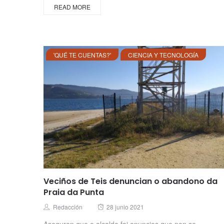
READ MORE
'QUÉ TE CUENTAS?'
CIENCIA Y TECNOLOGÍA
Veciños de Teis denuncian o abandono da
Praia da Punta
Posted
Author
Redacción
28 junio 2021
on