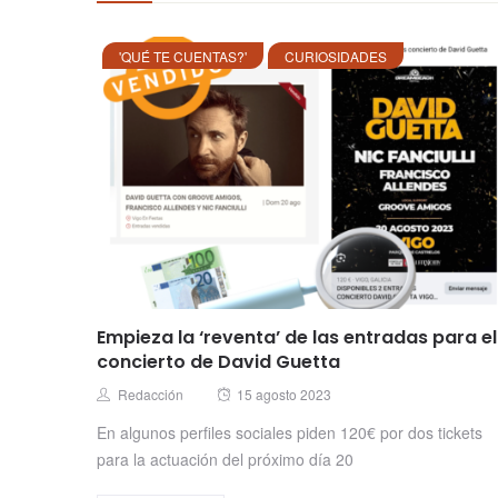
'QUÉ TE CUENTAS?'
CURIOSIDADES
Empieza la ‘reventa’ de las entradas para el
concierto de David Guetta
Posted
Author
Redacción
15 agosto 2023
on
En algunos perfiles sociales piden 120€ por dos tickets
para la actuación del próximo día 20