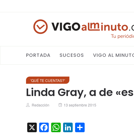
PORTADA
SUCESOS
VIGO AL MINUT
'QUÉ TE CUENTAS?'
Linda Gray, a de «
Author
Posted
Redacción
13 septiembre 2015
on
X
Facebook
WhatsApp
LinkedIn
Compartir