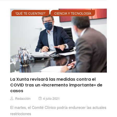
'QUÉ TE CUENTAS?'
CIENCIA Y TECNOLOGÍA
La Xunta revisará las medidas contra el
COVID tras un «incremento importante» de
casos
Posted
Author
Redacción
4 julio 2021
on
El martes, el Comité Clínico podría endurecer las actuales
restricciones