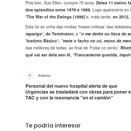
Pois ben, Sue Ellen, cumpre 75 anos.
Deles 11 estivo f
dos episodios entre 1978 e 1989.
Logo aparecería en d
‘The War of the Ewings (1998)’
e, máis tarde,
en 2012, 
Esta foi so unha das moitas ‘frases míticas’ das doblax
raparigo’
, de Terminator;
a
“
o me detés ou lisca de 
‘Instinto Básico’;
“mete o facho no cú, mono de mer
das mellores de todas, ao final de ‘Foise co vento’:
Rhett
qué vai ser dela sen él,
“Francamente querida, impór
Anterior
Personal del nuevo hospital alerta de que
Urgencias se trasladará con obras para poner e
TAC y con la resonancia "en el camión"
Te podría interesar