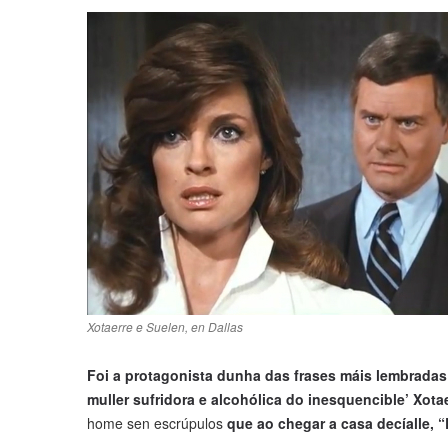
Xotaerre e Suelen, en Dallas
Foi a protagonista dunha das frases máis lembradas
muller sufridora e alcohólica do inesquencible’ Xotae
home sen escrúpulos
que ao chegar a casa decíalle, 