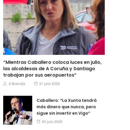
“Mientras Caballero coloca luces en julio,
las alcaldesas de A Coruña y Santiago
trabajan por sus aeropuertos”
Posted
Author
A Buendia
31 julio 2026
on
Caballero: “La Xunta tendrá
más dinero que nunca, pero
sigue sin invertir en Vigo”
Posted
30 julio 2026
on