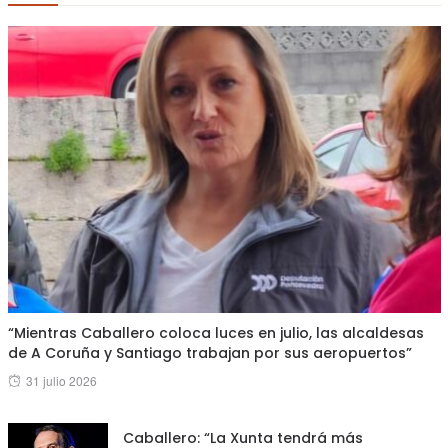
“Mientras Caballero coloca luces en julio, las alcaldesas
de A Coruña y Santiago trabajan por sus aeropuertos”
Posted
31 julio 2026
on
Caballero: “La Xunta tendrá más