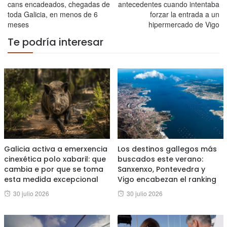
cans encadeados, chegadas de
antecedentes cuando intentaba
toda Galicia, en menos de 6
forzar la entrada a un
meses
hipermercado de Vigo
Te podría interesar
Galicia activa a emerxencia
Los destinos gallegos más
cinexética polo xabaril: que
buscados este verano:
cambia e por que se toma
Sanxenxo, Pontevedra y
esta medida excepcional
Vigo encabezan el ranking
Posted
Posted
30 julio 2026
30 julio 2026
on
on