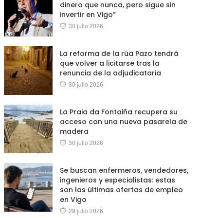
dinero que nunca, pero sigue sin
invertir en Vigo”
Posted
30 julio 2026
on
La reforma de la rúa Pazo tendrá
que volver a licitarse tras la
renuncia de la adjudicataria
Posted
30 julio 2026
on
La Praia da Fontaiña recupera su
acceso con una nueva pasarela de
madera
Posted
30 julio 2026
on
Se buscan enfermeros, vendedores,
ingenieros y especialistas: estas
son las últimas ofertas de empleo
en Vigo
Posted
29 julio 2026