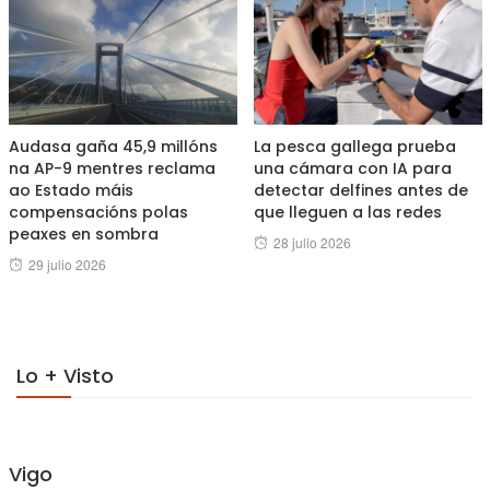
Audasa gaña 45,9 millóns
La pesca gallega prueba
na AP-9 mentres reclama
una cámara con IA para
ao Estado máis
detectar delfines antes de
compensacións polas
que lleguen a las redes
peaxes en sombra
Posted
28 julio 2026
Posted
29 julio 2026
on
on
Lo + Visto
Vigo