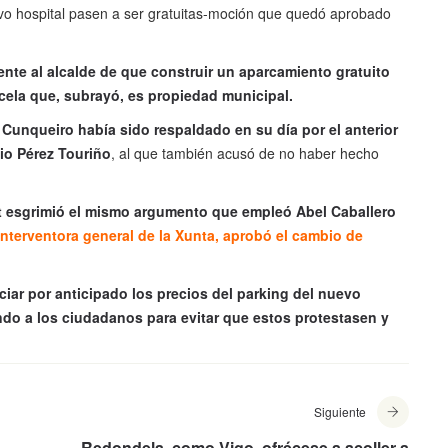
evo hospital pasen a ser gratuitas-moción que quedó aprobado
ente al alcalde de que construir un aparcamiento gratuito
rcela que, subrayó, es propiedad municipal.
Cunqueiro había sido respaldado en su día por el anterior
lio Pérez Touriño
, al que también acusó de no haber hecho
nt esgrimió el mismo argumento que empleó Abel Caballero
nterventora general de la Xunta, aprobó el cambio de
ciar por anticipado los precios del parking del nuevo
do a los ciudadanos para evitar que estos protestasen y
Siguiente
Redondela, como Vigo, ofrécese a acoller a