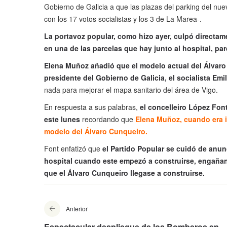
Gobierno de Galicia a que las plazas del parking del nu
con los 17 votos socialistas y los 3 de La Marea-.
La portavoz popular, como hizo ayer, culpó directam
en una de las parcelas que hay junto al hospital, pa
Elena Muñoz añadió que el modelo actual del Álvaro 
presidente del Gobierno de Galicia, el socialista Emi
nada para mejorar el mapa sanitario del área de Vigo.
En respuesta a sus palabras,
el concelleiro López Fo
este lunes
recordando que
Elena Muñoz, cuando era i
modelo del Álvaro Cunqueiro.
Font enfatizó que
el Partido Popular se cuidó de anun
hospital cuando este empezó a construirse, engañan
que el Álvaro Cunqueiro llegase a construirse.
Anterior
Espectacular despliegue de los Bomberos en