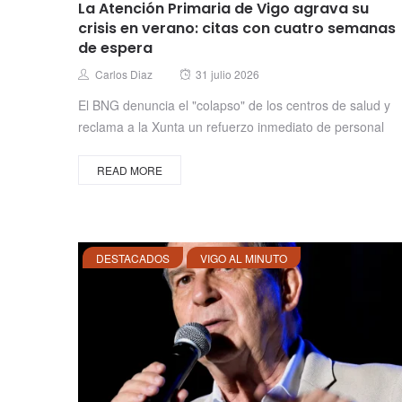
La Atención Primaria de Vigo agrava su
crisis en verano: citas con cuatro semanas
de espera
Posted
Author
Carlos Diaz
31 julio 2026
on
El BNG denuncia el "colapso" de los centros de salud y
reclama a la Xunta un refuerzo inmediato de personal
READ MORE
DESTACADOS
VIGO AL MINUTO