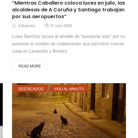
“Mientras Caballero coloca luces en julio, las
alcaldesas de A Coruña y Santiago trabajan
por sus aeropuertos”
Posted
Author
A Buendia
31 julio 2026
on
Luisa Sánchez acusa al alcalde de “quedarse solo” por no
sumarse al modelo de colaboración que permitirá nuevas
rutas en Lavacolla y Alvedro
READ MORE
DESTACADOS
VIGO AL MINUTO