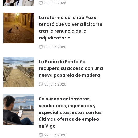
Posted
30 julio 2026
on
La reforma de la rúa Pazo
tendrá que volver a licitarse
tras la renuncia de la
adjudicataria
Posted
30 julio 2026
on
La Praia da Fontaiña
recupera su acceso con una
nueva pasarela de madera
Posted
30 julio 2026
on
Se buscan enfermeros,
vendedores, ingenieros y
especialistas: estas son las
últimas ofertas de empleo
en Vigo
Posted
29 julio 2026