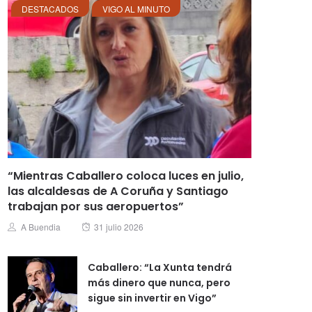
DESTACADOS
VIGO AL MINUTO
“Mientras Caballero coloca luces en julio,
las alcaldesas de A Coruña y Santiago
trabajan por sus aeropuertos”
Posted
Author
A Buendia
31 julio 2026
on
Caballero: “La Xunta tendrá
más dinero que nunca, pero
sigue sin invertir en Vigo”