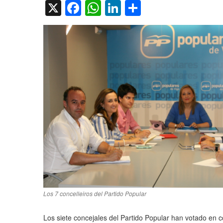
X
Facebook
WhatsApp
LinkedIn
Compartir
Los 7 concelleiros del Partido Popular
Los siete concejales del Partido Popular han votado en co