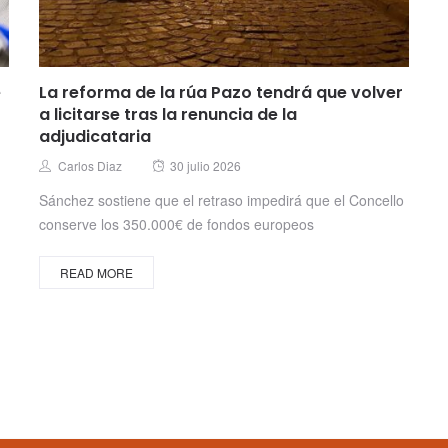
e
La reforma de la rúa Pazo tendrá que volver
a licitarse tras la renuncia de la
adjudicataria
Posted
Author
Carlos Diaz
30 julio 2026
on
Sánchez sostiene que el retraso impedirá que el Concello
conserve los 350.000€ de fondos europeos
READ MORE