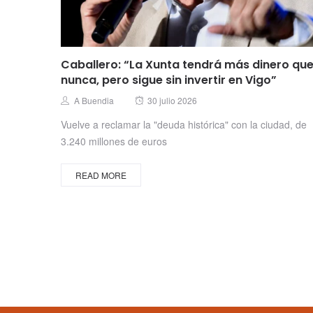
Caballero: “La Xunta tendrá más dinero qu
nunca, pero sigue sin invertir en Vigo”
Posted
Author
A Buendia
30 julio 2026
on
Vuelve a reclamar la "deuda histórica" con la ciudad, de
3.240 millones de euros
READ MORE