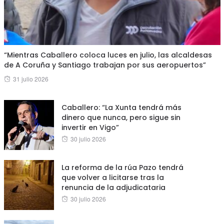
“Mientras Caballero coloca luces en julio, las alcaldesas
de A Coruña y Santiago trabajan por sus aeropuertos”
Posted
31 julio 2026
on
Caballero: “La Xunta tendrá más
dinero que nunca, pero sigue sin
invertir en Vigo”
Posted
30 julio 2026
on
La reforma de la rúa Pazo tendrá
que volver a licitarse tras la
renuncia de la adjudicataria
Posted
30 julio 2026
on