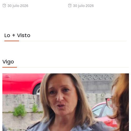
Posted
Posted
30 julio 2026
30 julio 2026
on
on
Lo + Visto
Vigo