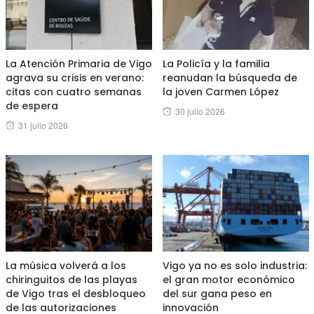
La Atención Primaria de Vigo
La Policía y la familia
agrava su crisis en verano:
reanudan la búsqueda de
citas con cuatro semanas
la joven Carmen López
de espera
Posted
30 julio 2026
Posted
31 julio 2026
on
on
La música volverá a los
Vigo ya no es solo industria:
chiringuitos de las playas
el gran motor económico
de Vigo tras el desbloqueo
del sur gana peso en
de las autorizaciones
innovación