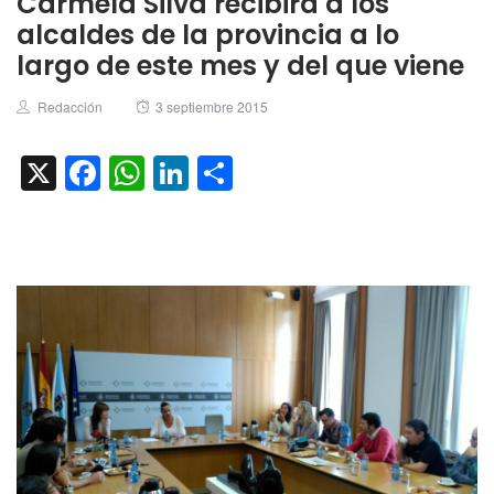
Carmela Silva recibirá a los
alcaldes de la provincia a lo
largo de este mes y del que viene
Author
Posted
Redacción
3 septiembre 2015
on
X
Facebook
WhatsApp
LinkedIn
Compartir