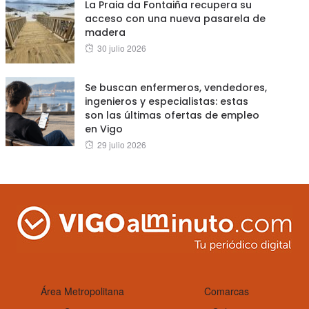
La Praia da Fontaiña recupera su
acceso con una nueva pasarela de
madera
Posted
30 julio 2026
on
Se buscan enfermeros, vendedores,
ingenieros y especialistas: estas
son las últimas ofertas de empleo
en Vigo
Posted
29 julio 2026
on
Área Metropolitana
Comarcas