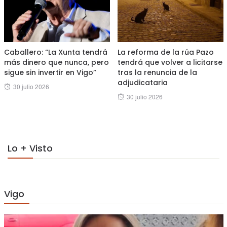
Caballero: “La Xunta tendrá
La reforma de la rúa Pazo
más dinero que nunca, pero
tendrá que volver a licitarse
sigue sin invertir en Vigo”
tras la renuncia de la
adjudicataria
Posted
30 julio 2026
Posted
30 julio 2026
on
on
Lo + Visto
Vigo