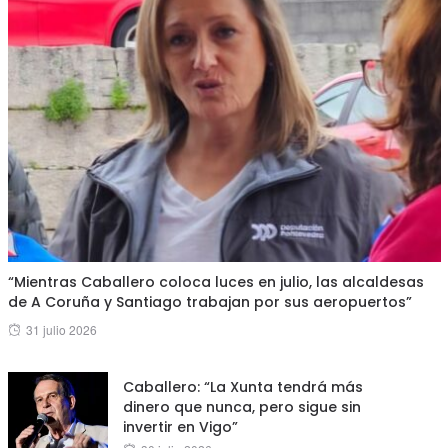
“Mientras Caballero coloca luces en julio, las alcaldesas
de A Coruña y Santiago trabajan por sus aeropuertos”
Posted
31 julio 2026
on
Caballero: “La Xunta tendrá más
dinero que nunca, pero sigue sin
invertir en Vigo”
Posted