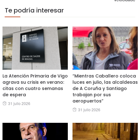
Te podría interesar
La Atención Primaria de Vigo
“Mientras Caballero coloca
agrava su crisis en verano:
luces en julio, las alcaldesas
citas con cuatro semanas
de A Coruña y Santiago
de espera
trabajan por sus
aeropuertos”
Posted
31 julio 2026
Posted
31 julio 2026
on
on