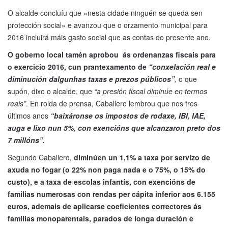
O alcalde concluíu que «nesta cidade ninguén se queda sen
protección social» e avanzou que o orzamento municipal para
2016 incluirá máis gasto social que as contas do presente ano.
O goberno local tamén aprobou ás ordenanzas fiscais para
o exercicio 2016, cun prantexamento de
“conxelación real e
diminución dalgunhas taxas e prezos públicos”
,
o que
supón, dixo o alcalde, que
“a presión fiscal diminúe en termos
reais”
. En rolda de prensa, Caballero lembrou que nos tres
últimos anos
“baixáronse os impostos de rodaxe, IBI, IAE,
auga e lixo nun 5%, con exencións que alcanzaron preto dos
7 millóns”.
Segundo Caballero,
diminúen un 1,1% a taxa por servizo de
axuda no fogar (o 22% non paga nada e o 75%, o 15% do
custo), e a taxa de escolas infantís, con exencións de
familias numerosas con rendas per cápita inferior aos 6.155
euros, ademais de aplicarse coeficientes correctores ás
familias monoparentais, parados de longa duración e