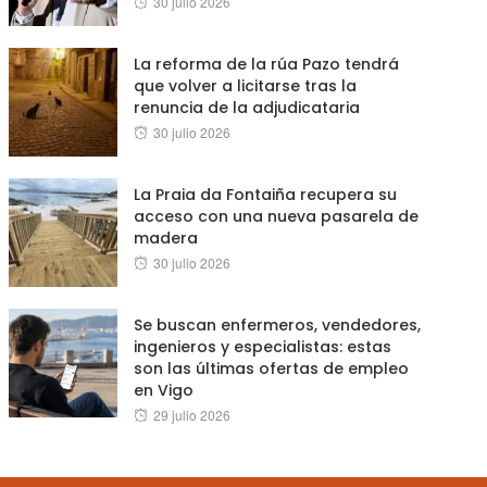
30 julio 2026
on
La reforma de la rúa Pazo tendrá
que volver a licitarse tras la
renuncia de la adjudicataria
Posted
30 julio 2026
on
La Praia da Fontaiña recupera su
acceso con una nueva pasarela de
madera
Posted
30 julio 2026
on
Se buscan enfermeros, vendedores,
ingenieros y especialistas: estas
son las últimas ofertas de empleo
en Vigo
Posted
29 julio 2026
on