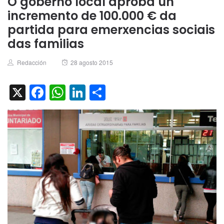
O goberno local aproba un
incremento de 100.000 € da
partida para emerxencias sociais
das familias
Author
Posted
Redacción
28 agosto 2015
on
X
Facebook
WhatsApp
LinkedIn
Compartir