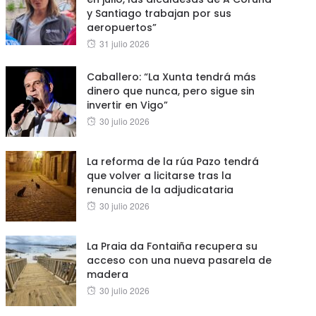
y Santiago trabajan por sus
aeropuertos”
Posted
31 julio 2026
on
Caballero: “La Xunta tendrá más
dinero que nunca, pero sigue sin
invertir en Vigo”
Posted
30 julio 2026
on
La reforma de la rúa Pazo tendrá
que volver a licitarse tras la
renuncia de la adjudicataria
Posted
30 julio 2026
on
La Praia da Fontaiña recupera su
acceso con una nueva pasarela de
madera
Posted
30 julio 2026
on