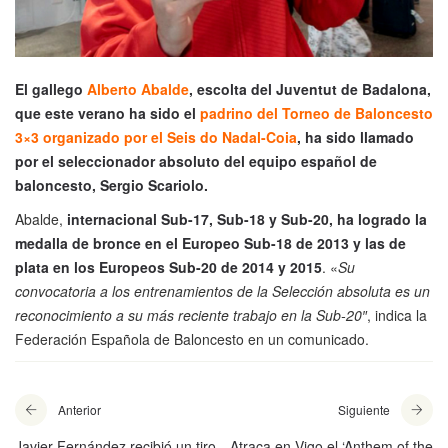
El gallego
Alberto Abalde
, escolta del Juventut de Badalona,
que este verano ha sido el
padrino del Torneo de Baloncesto
3×3 organizado por el Seis do Nadal-Coia
, ha sido llamado
por el seleccionador absoluto del equipo español de
baloncesto, Sergio Scariolo.
Abalde,
internacional Sub-17, Sub-18 y Sub-20, ha logrado la
medalla de bronce en el Europeo Sub-18 de 2013 y las de
plata en los Europeos Sub-20 de 2014 y 2015
. «
Su
convocatoria a los entrenamientos de la Selección absoluta es un
reconocimiento a su más reciente trabajo en la Sub-20″
, indica la
Federación Española de Baloncesto en un comunicado.
Anterior
Siguiente
Javier Fernández recibió un tiro
Atraca en Vigo el ‘Anthem of the