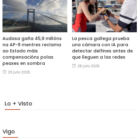
Audasa gaña 45,9 millóns
La pesca gallega prueba
na AP-9 mentres reclama
una cámara con IA para
ao Estado máis
detectar delfines antes de
compensacións polas
que lleguen a las redes
peaxes en sombra
Posted
28 julio 2026
Posted
29 julio 2026
on
on
Lo + Visto
Vigo