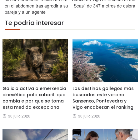
en el abdomen tras agredir a su
Seas’, de 347 metros de eslora
pareja y a un agente
Te podría interesar
Galicia activa a emerxencia
Los destinos gallegos más
cinexética polo xabaril: que
buscados este verano:
cambia e por que se toma
Sanxenxo, Pontevedra y
esta medida excepcional
Vigo encabezan el ranking
Posted
Posted
30 julio 2026
30 julio 2026
on
on