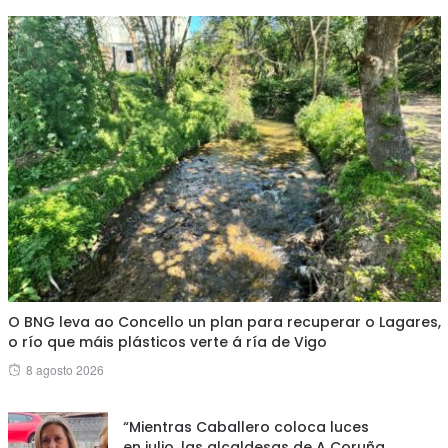
O BNG leva ao Concello un plan para recuperar o Lagares,
o río que máis plásticos verte á ría de Vigo
Posted
8 agosto 2026
on
“Mientras Caballero coloca luces
en julio, las alcaldesas de A Coruña