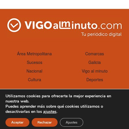
Área Metropolitana
Comarcas
Sucesos
Galicia
Nacional
Vigo al minuto
Cultura
Deportes
Utilizamos cookies para ofrecerte la mejor experiencia en
nuestra web.
Aviso Legal
Política de cookies
Puedes aprender más sobre qué cookies utilizamos o
desactivarlas en los
ajustes
.
Aceptar
Rechazar
Ajustes