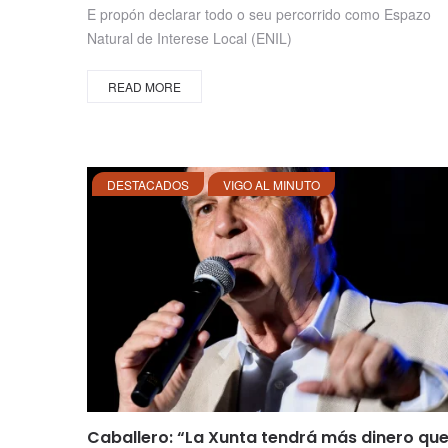
on
E propón declarar todo o seu percorrido como Espazo
Natural de Interese Local (ENIL)
READ MORE
DESTACADOS
VIGO AL MINUTO
Caballero: “La Xunta tendrá más dinero qu