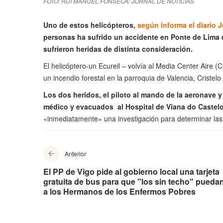
FOTO: RUI MANUEL FONSECA/ JORNAL DE NOTICIAS
Uno de estos helicópteros,
según informa el diario J
personas ha sufrido un accidente en Ponte de Lima e
sufrieron heridas de distinta consideración.
El helicóptero-un Ecureil – volvía al Media Center Aire
un incendio forestal en la parroquia de Valencia, Cristelo
Los dos heridos, el piloto al mando de la aeronave y 
médico y evacuados al Hospital de Viana do Castel
«inmediatamente» una investigación para determinar las 
Anterior
El PP de Vigo pide al gobierno local una tarjeta
gratuita de bus para que "los sin techo" puedan
a los Hermanos de los Enfermos Pobres