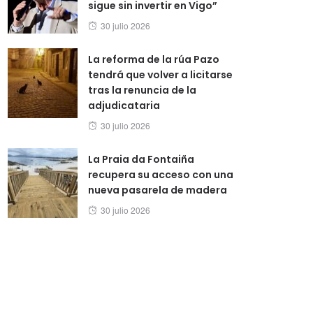
sigue sin invertir en Vigo”
Posted
30 julio 2026
on
La reforma de la rúa Pazo
tendrá que volver a licitarse
tras la renuncia de la
adjudicataria
Posted
30 julio 2026
on
La Praia da Fontaiña
recupera su acceso con una
nueva pasarela de madera
Posted
30 julio 2026
on