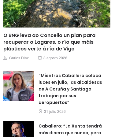
O BNG leva ao Concello un plan para
recuperar o Lagares, o río que máis
plásticos verte á ría de Vigo
Posted
Author
Carlos Diaz
8 agosto 2026
on
“Mientras Caballero coloca
luces en julio, las alcaldesas
de A Coruña y Santiago
trabajan por sus
aeropuertos”
Posted
31 julio 2026
on
Caballero: “La Xunta tendrá
más dinero que nunca, pero