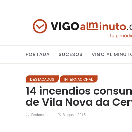
PORTADA
SUCESOS
VIGO AL MINUT
DESTACADOS
INTERNACIONAL
14 incendios consume
de Vila Nova da Cer
Author
Posted
Redacción
8 agosto 2015
on