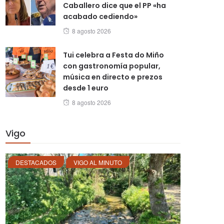
Caballero dice que el PP «ha
acabado cediendo»
Posted
8 agosto 2026
on
Tui celebra a Festa do Miño
con gastronomía popular,
música en directo e prezos
desde 1 euro
Posted
8 agosto 2026
on
Vigo
DESTACADOS
VIGO AL MINUTO