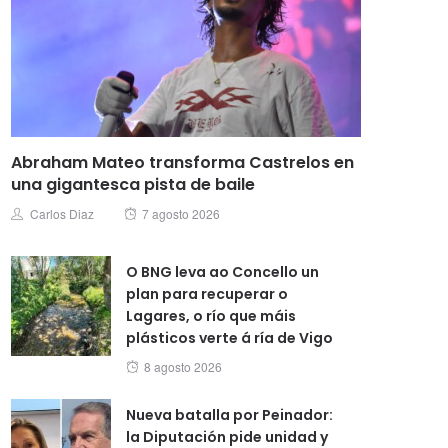
Abraham Mateo transforma Castrelos en
una gigantesca pista de baile
Posted
Author
Carlos Diaz
7 agosto 2026
on
O BNG leva ao Concello un
plan para recuperar o
Lagares, o río que máis
plásticos verte á ría de Vigo
Posted
8 agosto 2026
on
Nueva batalla por Peinador:
la Diputación pide unidad y