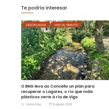
Te podría interesar
DESTACADOS
VIGO AL MINUTO
O BNG leva ao Concello un plan para
recuperar o Lagares, o río que máis
plásticos verte á ría de Vigo
Posted
Author
Carlos Diaz
8 agosto 2026