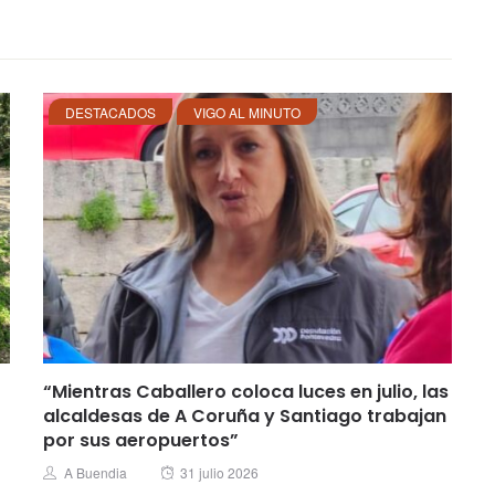
DESTACADOS
VIGO AL MINUTO
“Mientras Caballero coloca luces en julio, las
alcaldesas de A Coruña y Santiago trabajan
por sus aeropuertos”
Posted
Author
A Buendia
31 julio 2026