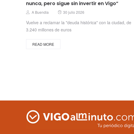
nunca, pero sigue sin invertir en Vigo”
Posted
Author
A Buendia
30 julio 2026
on
Vuelve a reclamar la "deuda histórica" con la ciudad, de
3.240 millones de euros
READ MORE