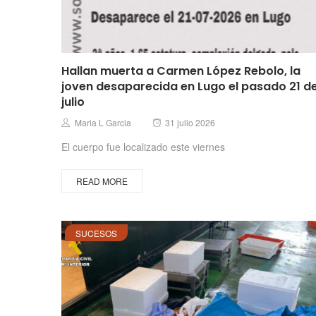
Hallan muerta a Carmen López Rebolo, la
joven desaparecida en Lugo el pasado 21 d
julio
Posted
Author
Maria L Garcia
31 julio 2026
on
El cuerpo fue localizado este viernes
READ MORE
SUCESOS