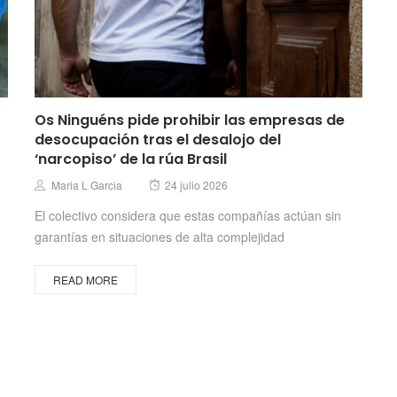
Os Ninguéns pide prohibir las empresas de
desocupación tras el desalojo del
‘narcopiso’ de la rúa Brasil
Posted
Author
Maria L Garcia
24 julio 2026
on
El colectivo considera que estas compañías actúan sin
garantías en situaciones de alta complejidad
READ MORE