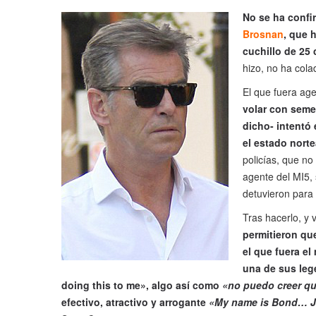
No se ha confir
Brosnan
, que 
cuchillo de 25 
hizo, no ha cola
El que fuera ag
volar con semej
dicho- intentó
el estado nort
policías, que n
agente del MI5, 
detuvieron para 
Tras hacerlo, y
permitieron que
el que fuera el
una de sus lege
doing this to me», algo así como
«no puedo creer qu
efectivo, atractivo y arrogante
«My name is Bond… 