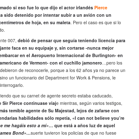
mado si eso fue lo que dijo el actor irlandés
Pierce
ha sido detenido por intentar subir a un avión con un
centímetros de hoja, en su maleta
. Pero el caso es que si lo
do.
ente 007,
debió de pensar que seguía teniendo licencia para
ante faca en su equipaje y, sin cortarse -nunca mejor
 embarcar en el Aeropuerto Internacional de Burlington- en
eamericano de Vermont- con el cuchillo jamonero
…pero los
o debieron de reconocerle, porque a los 62 años ya no parece un
sino un funcionario del Department for Work & Pensions, le
interrogarlo.
 viendo que su carnet de agente secreto estaba caducado,
 Sir Pierce continuase viaj
e mientras, según varios testigos,
 más temible agente de Su Majestad, lejos de zafarse con
ndarias habilidades sólo repetía, «I can not believe you’re
e me hagáis esto a mí»
… que está a años luz de aquel
James Bond»…
suerte tuvieron los policías de que no fuese