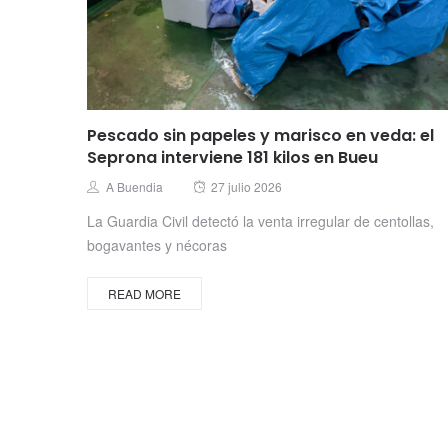
Pescado sin papeles y marisco en veda: el
Seprona interviene 181 kilos en Bueu
Posted
Author
A Buendia
27 julio 2026
on
La Guardia Civil detectó la venta irregular de centollas,
bogavantes y nécoras
READ MORE