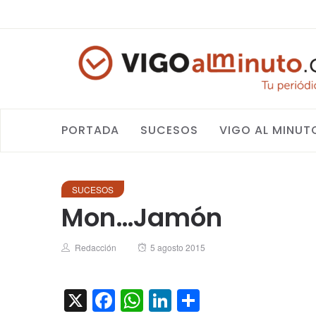
PORTADA
SUCESOS
VIGO AL MINUT
SUCESOS
Mon…Jamón
Author
Posted
Redacción
5 agosto 2015
on
X
Facebook
WhatsApp
LinkedIn
Compartir