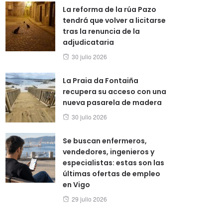
La reforma de la rúa Pazo
tendrá que volver a licitarse
tras la renuncia de la
adjudicataria
Posted
30 julio 2026
on
La Praia da Fontaiña
recupera su acceso con una
nueva pasarela de madera
Posted
30 julio 2026
on
Se buscan enfermeros,
vendedores, ingenieros y
especialistas: estas son las
últimas ofertas de empleo
en Vigo
Posted
29 julio 2026
on