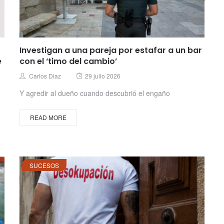
Investigan a una pareja por estafar a un bar
e
con el ‘timo del cambio’
Posted
Author
Carlos Diaz
29 julio 2026
on
Y agredir al dueño cuando descubrió el engaño
READ MORE
SUCESOS