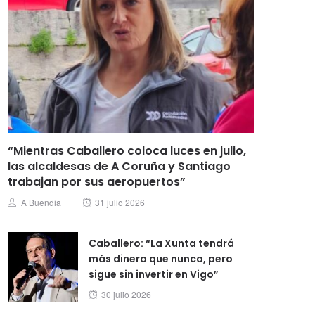
“Mientras Caballero coloca luces en julio,
las alcaldesas de A Coruña y Santiago
trabajan por sus aeropuertos”
Posted
Author
A Buendia
31 julio 2026
on
Caballero: “La Xunta tendrá
más dinero que nunca, pero
sigue sin invertir en Vigo”
Posted
30 julio 2026
on