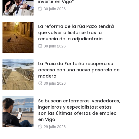
invertir en Vigo”
Posted
30 julio 2026
on
La reforma de la rúa Pazo tendrá
que volver a licitarse tras la
renuncia de la adjudicataria
Posted
30 julio 2026
on
La Praia da Fontaiña recupera su
acceso con una nueva pasarela de
madera
Posted
30 julio 2026
on
Se buscan enfermeros, vendedores,
ingenieros y especialistas: estas
son las últimas ofertas de empleo
en Vigo
Posted
29 julio 2026
on