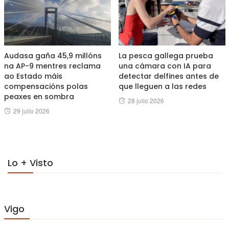
Audasa gaña 45,9 millóns
La pesca gallega prueba
na AP-9 mentres reclama
una cámara con IA para
ao Estado máis
detectar delfines antes de
compensacións polas
que lleguen a las redes
peaxes en sombra
Posted
28 julio 2026
Posted
29 julio 2026
on
on
Lo + Visto
Vigo