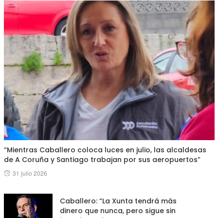
“Mientras Caballero coloca luces en julio, las alcaldesas
de A Coruña y Santiago trabajan por sus aeropuertos”
Posted
31 julio 2026
on
Caballero: “La Xunta tendrá más
dinero que nunca, pero sigue sin