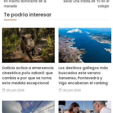
en macho dominante de la
sacar una media de 10 en el
manada
colegio
Te podría interesar
Galicia activa a emerxencia
Los destinos gallegos más
cinexética polo xabaril: que
buscados este verano:
cambia e por que se toma
Sanxenxo, Pontevedra y
esta medida excepcional
Vigo encabezan el ranking
Posted
Posted
30 julio 2026
30 julio 2026
on
on