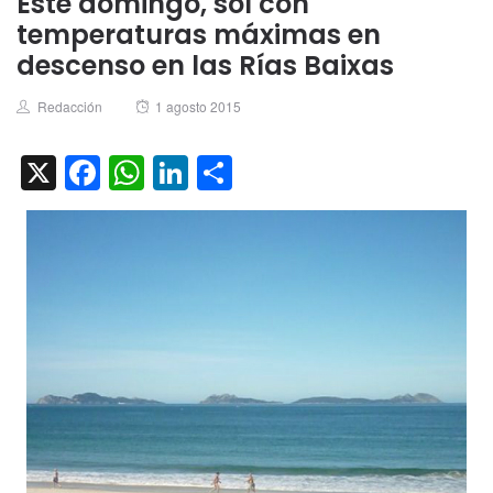
Este domingo, sol con
temperaturas máximas en
descenso en las Rías Baixas
Author
Posted
Redacción
1 agosto 2015
on
X
Facebook
WhatsApp
LinkedIn
Compartir