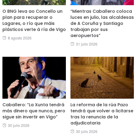
O BNG leva ao Concello un
“Mientras Caballero coloca
plan para recuperar o
luces en julio, las alcaldesas
Lagares, o río que máis
de A Coruña y Santiago
plásticos verte á ría de Vigo
trabajan por sus
aeropuertos”
Posted
8 agosto 2026
Posted
31 julio 2026
on
on
Caballero: “La Xunta tendrá
La reforma de la rúa Pazo
más dinero que nunca, pero
tendrá que volver a licitarse
sigue sin invertir en Vigo”
tras la renuncia de la
adjudicataria
Posted
30 julio 2026
Posted
30 julio 2026
on