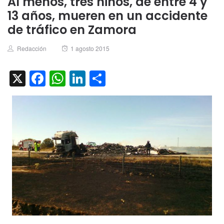
Al menos, tres niños, de entre 4 y
13 años, mueren en un accidente
de tráfico en Zamora
Author
Posted
Redacción
1 agosto 2015
on
X
Facebook
WhatsApp
LinkedIn
Compartir