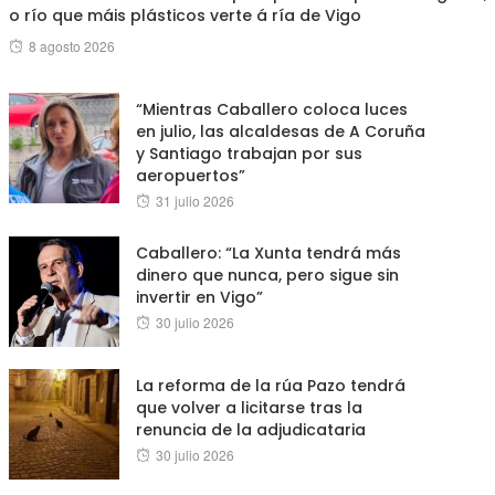
o río que máis plásticos verte á ría de Vigo
Posted
8 agosto 2026
on
“Mientras Caballero coloca luces
en julio, las alcaldesas de A Coruña
y Santiago trabajan por sus
aeropuertos”
Posted
31 julio 2026
on
Caballero: “La Xunta tendrá más
dinero que nunca, pero sigue sin
invertir en Vigo”
Posted
30 julio 2026
on
La reforma de la rúa Pazo tendrá
que volver a licitarse tras la
renuncia de la adjudicataria
Posted
30 julio 2026
on