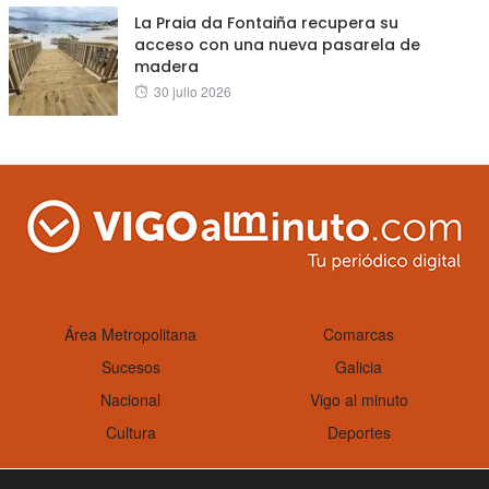
La Praia da Fontaiña recupera su
acceso con una nueva pasarela de
madera
Posted
30 julio 2026
on
Área Metropolitana
Comarcas
Sucesos
Galicia
Nacional
Vigo al minuto
Cultura
Deportes