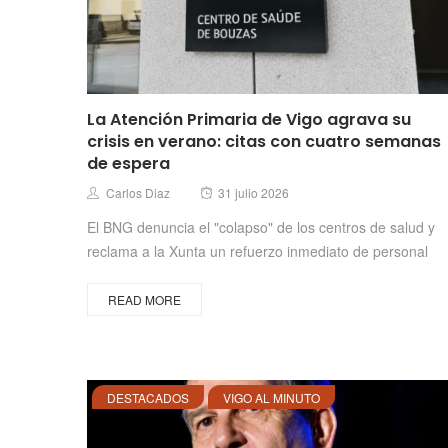
La Atención Primaria de Vigo agrava su
crisis en verano: citas con cuatro semanas
de espera
Posted
Author
Carlos Diaz
31 julio 2026
on
El BNG denuncia el "colapso" de los centros de salud y
reclama a la Xunta un refuerzo inmediato de personal
READ MORE
DESTACADOS
VIGO AL MINUTO