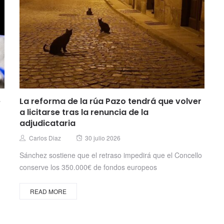
e
La reforma de la rúa Pazo tendrá que volver
a licitarse tras la renuncia de la
adjudicataria
Posted
Author
Carlos Diaz
30 julio 2026
on
Sánchez sostiene que el retraso impedirá que el Concello
conserve los 350.000€ de fondos europeos
READ MORE