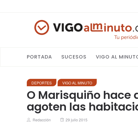
PORTADA
SUCESOS
VIGO AL MINUT
DEPORTES
VIGO AL MINUTO
O Marisquiño hace q
agoten las habitaci
Author
Posted
Redacción
29 julio 2015
on