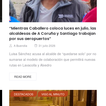
“Mientras Caballero coloca luces en julio, las
alcaldesas de A Coruña y Santiago trabajan
por sus aeropuertos”
Posted
Author
A Buendia
31 julio 2026
on
Luisa Sánchez acusa al alcalde de “quedarse solo” por no
sumarse al modelo de colaboración que permitirá nuevas
rutas en Lavacolla y Alvedro
READ MORE
DESTACADOS
VIGO AL MINUTO