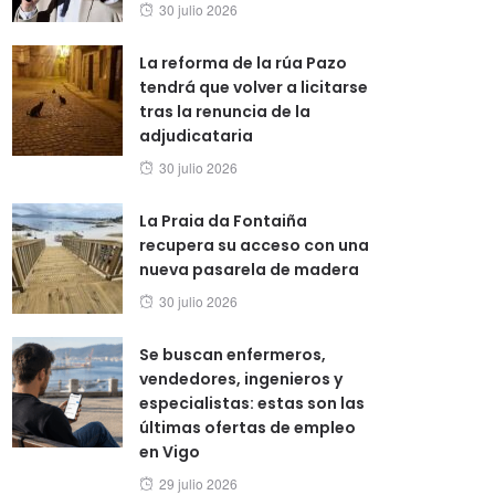
Posted
30 julio 2026
on
La reforma de la rúa Pazo
tendrá que volver a licitarse
tras la renuncia de la
adjudicataria
Posted
30 julio 2026
on
La Praia da Fontaiña
recupera su acceso con una
nueva pasarela de madera
Posted
30 julio 2026
on
Se buscan enfermeros,
vendedores, ingenieros y
especialistas: estas son las
últimas ofertas de empleo
en Vigo
Posted
29 julio 2026