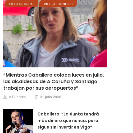
DESTACADOS
VIGO AL MINUTO
“Mientras Caballero coloca luces en julio,
las alcaldesas de A Coruña y Santiago
trabajan por sus aeropuertos”
Posted
Author
A Buendia
31 julio 2026
on
Caballero: “La Xunta tendrá
más dinero que nunca, pero
sigue sin invertir en Vigo”