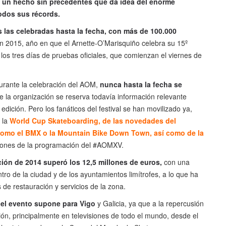
e un hecho sin precedentes que da idea del enorme
todos sus récords.
s las celebradas hasta la fecha, con más de 100.000
En 2015, año en que el Arnette-O’Marisquiño celebra su 15º
 los tres días de pruebas oficiales, que comienzan el viernes de
durante la celebración del AOM,
nunca hasta la fecha se
 la organización se reserva todavía información relevante
dición. Pero los fanáticos del festival se han movilizado ya,
e la
World Cup Skateboarding, de las novedades del
, como el BMX o la Mountain Bike Down Town, así como de la
ciones de la programación del #AOMXV.
ción de 2014 superó los 12,5 millones de euros,
con una
tro de la ciudad y de los ayuntamientos limítrofes, a lo que ha
de restauración y servicios de la zona.
e el evento supone para Vigo
y Galicia, ya que a la repercusión
ción, principalmente en televisiones de todo el mundo, desde el