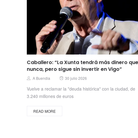
Caballero: “La Xunta tendrá más dinero qu
nunca, pero sigue sin invertir en Vigo”
Posted
Author
A Buendia
30 julio 2026
on
Vuelve a reclamar la "deuda histórica" con la ciudad, de
3.240 millones de euros
READ MORE