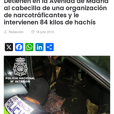
Detienen en la Avenida de Madrid
al cabecilla de una organización
de narcotráficantes y le
intervienen 84 kilos de hachís
Author
Posted
Redacción
18 julio 2015
on
X
Facebook
WhatsApp
LinkedIn
Compartir