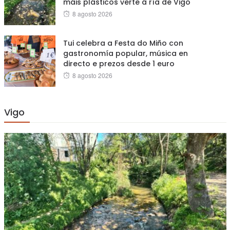
máis plásticos verte á ría de Vigo
Posted
8 agosto 2026
on
Tui celebra a Festa do Miño con
gastronomía popular, música en
directo e prezos desde 1 euro
Posted
8 agosto 2026
on
Vigo