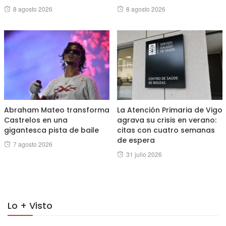
Posted
Posted
8 agosto 2026
8 agosto 2026
on
on
Abraham Mateo transforma
La Atención Primaria de Vigo
Castrelos en una
agrava su crisis en verano:
gigantesca pista de baile
citas con cuatro semanas
de espera
Posted
7 agosto 2026
Posted
31 julio 2026
on
on
Lo + Visto