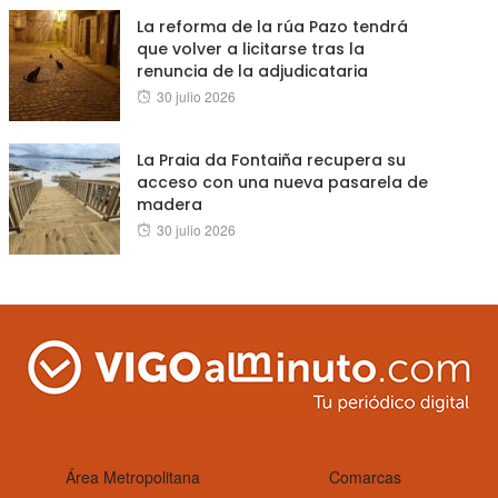
La reforma de la rúa Pazo tendrá
que volver a licitarse tras la
renuncia de la adjudicataria
Posted
30 julio 2026
on
La Praia da Fontaiña recupera su
acceso con una nueva pasarela de
madera
Posted
30 julio 2026
on
Área Metropolitana
Comarcas