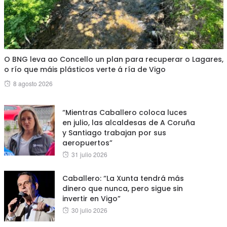
O BNG leva ao Concello un plan para recuperar o Lagares,
o río que máis plásticos verte á ría de Vigo
Posted
8 agosto 2026
on
“Mientras Caballero coloca luces
en julio, las alcaldesas de A Coruña
y Santiago trabajan por sus
aeropuertos”
Posted
31 julio 2026
on
Caballero: “La Xunta tendrá más
dinero que nunca, pero sigue sin
invertir en Vigo”
Posted
30 julio 2026
on