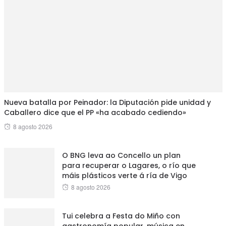
Nueva batalla por Peinador: la Diputación pide unidad y
Caballero dice que el PP «ha acabado cediendo»
Posted
8 agosto 2026
on
O BNG leva ao Concello un plan
para recuperar o Lagares, o río que
máis plásticos verte á ría de Vigo
Posted
8 agosto 2026
on
Tui celebra a Festa do Miño con