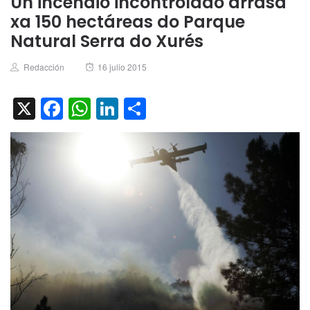
Un incendio incontrolado arrasa
xa 150 hectáreas do Parque
Natural Serra do Xurés
Author
Posted
Redacción
16 julio 2015
on
X
Facebook
WhatsApp
LinkedIn
Compartir