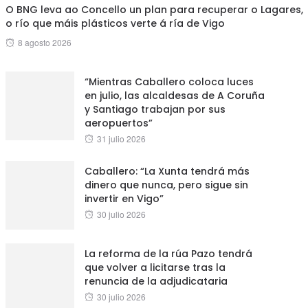
O BNG leva ao Concello un plan para recuperar o Lagares,
o río que máis plásticos verte á ría de Vigo
Posted
8 agosto 2026
on
“Mientras Caballero coloca luces
en julio, las alcaldesas de A Coruña
y Santiago trabajan por sus
aeropuertos”
Posted
31 julio 2026
on
Caballero: “La Xunta tendrá más
dinero que nunca, pero sigue sin
invertir en Vigo”
Posted
30 julio 2026
on
La reforma de la rúa Pazo tendrá
que volver a licitarse tras la
renuncia de la adjudicataria
Posted
30 julio 2026