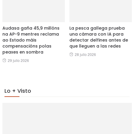
Audasa gaña 45,9 millóns
La pesca gallega prueba
na AP-9 mentres reclama
una cámara con IA para
ao Estado máis
detectar delfines antes de
compensacións polas
que lleguen a las redes
peaxes en sombra
Posted
28 julio 2026
Posted
29 julio 2026
on
on
Lo + Visto