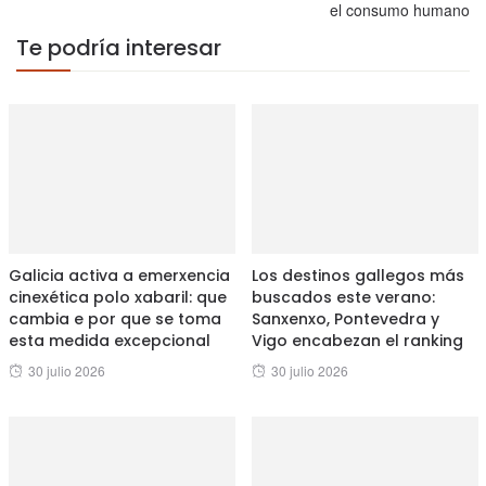
el consumo humano
Te podría interesar
Galicia activa a emerxencia
Los destinos gallegos más
cinexética polo xabaril: que
buscados este verano:
cambia e por que se toma
Sanxenxo, Pontevedra y
esta medida excepcional
Vigo encabezan el ranking
Posted
Posted
30 julio 2026
30 julio 2026
on
on