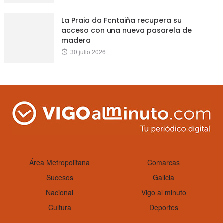
on
La Praia da Fontaiña recupera su
acceso con una nueva pasarela de
madera
Posted
30 julio 2026
on
Área Metropolitana
Comarcas
Sucesos
Galicia
Nacional
Vigo al minuto
Cultura
Deportes