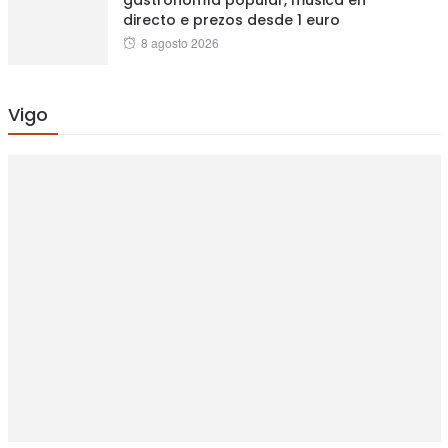
gastronomía popular, música en
directo e prezos desde 1 euro
Posted
8 agosto 2026
on
Vigo