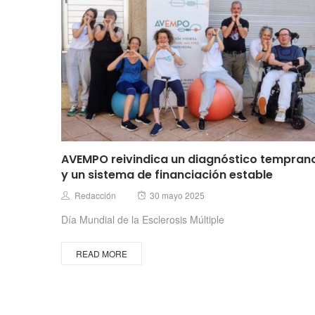
AVEMPO reivindica un diagnóstico tempran
y un sistema de financiación estable
Posted
Author
Redacción
30 mayo 2025
on
Día Mundial de la Esclerosis Múltiple
READ MORE