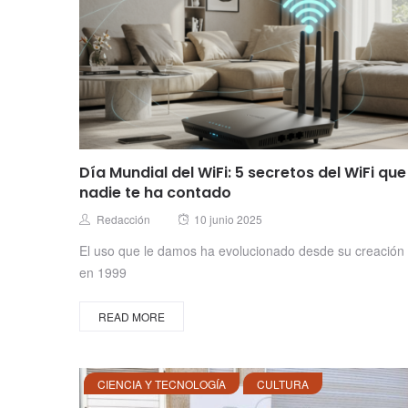
Día Mundial del WiFi: 5 secretos del WiFi que
nadie te ha contado
Posted
Author
Redacción
10 junio 2025
on
El uso que le damos ha evolucionado desde su creación
en 1999
READ MORE
CIENCIA Y TECNOLOGÍA
CULTURA