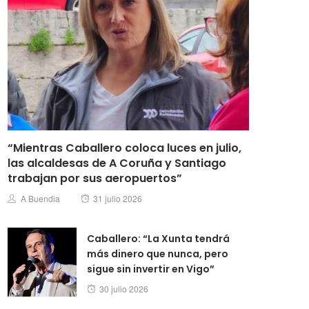
“Mientras Caballero coloca luces en julio,
las alcaldesas de A Coruña y Santiago
trabajan por sus aeropuertos”
Posted
Author
A Buendia
31 julio 2026
on
Caballero: “La Xunta tendrá
más dinero que nunca, pero
sigue sin invertir en Vigo”
Posted
30 julio 2026
on