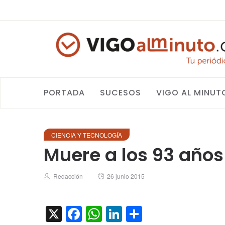
PORTADA
SUCESOS
VIGO AL MINUT
CIENCIA Y TECNOLOGÍA
Muere a los 93 años
Author
Posted
Redacción
26 junio 2015
on
X
Facebook
WhatsApp
LinkedIn
Compartir