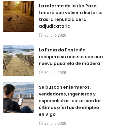
La reforma de la rúa Pazo
tendrá que volver a licitarse
tras la renuncia de la
adjudicataria
Posted
30 julio 2026
on
La Praia da Fontaiña
recupera su acceso con una
nueva pasarela de madera
Posted
30 julio 2026
on
Se buscan enfermeros,
vendedores, ingenieros y
especialistas: estas son las
últimas ofertas de empleo
en Vigo
Posted
29 julio 2026
on