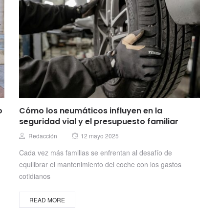
o
Cómo los neumáticos influyen en la
seguridad vial y el presupuesto familiar
Posted
Author
Redacción
12 mayo 2025
on
Cada vez más familias se enfrentan al desafío de
equilibrar el mantenimiento del coche con los gastos
cotidianos
READ MORE