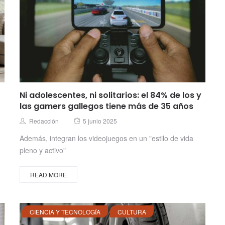
Ni adolescentes, ni solitarios: el 84% de los y
las gamers gallegos tiene más de 35 años
Posted
Author
Redacción
5 junio 2025
on
Además, integran los videojuegos en un "estilo de vida
pleno y activo"
READ MORE
CIENCIA Y TECNOLOGÍA
CULTURA