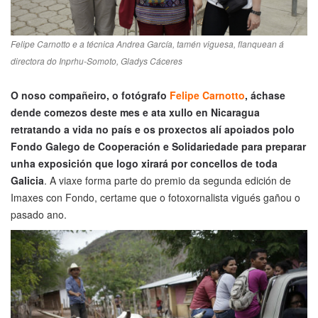
Felipe Carnotto e a técnica Andrea García, tamén viguesa, flanquean á
directora do Inprhu-Somoto, Gladys Cáceres
O noso compañeiro, o fotógrafo
Felipe Carnotto
, áchase
dende comezos deste mes e ata xullo en Nicaragua
retratando a vida no país e os proxectos alí apoiados polo
Fondo Galego de Cooperación e Solidariedade para preparar
unha exposición que logo xirará por concellos de toda
Galicia
. A viaxe forma parte do premio da segunda edición de
Imaxes con Fondo, certame que o fotoxornalista vigués gañou o
pasado ano.