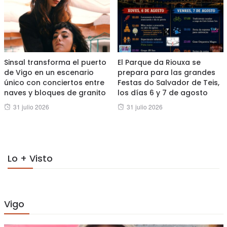
Sinsal transforma el puerto
El Parque da Riouxa se
de Vigo en un escenario
prepara para las grandes
único con conciertos entre
Festas do Salvador de Teis,
naves y bloques de granito
los días 6 y 7 de agosto
Posted
Posted
31 julio 2026
31 julio 2026
on
on
Lo + Visto
Vigo