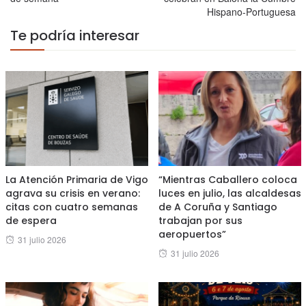
Hispano-Portuguesa
Te podría interesar
La Atención Primaria de Vigo
“Mientras Caballero coloca
agrava su crisis en verano:
luces en julio, las alcaldesas
citas con cuatro semanas
de A Coruña y Santiago
de espera
trabajan por sus
aeropuertos”
Posted
31 julio 2026
Posted
31 julio 2026
on
on