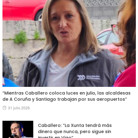
“Mientras Caballero coloca luces en julio, las alcaldesas
de A Coruña y Santiago trabajan por sus aeropuertos”
Posted
31 julio 2026
on
Caballero: “La Xunta tendrá más
dinero que nunca, pero sigue sin
invertir en Vigo”