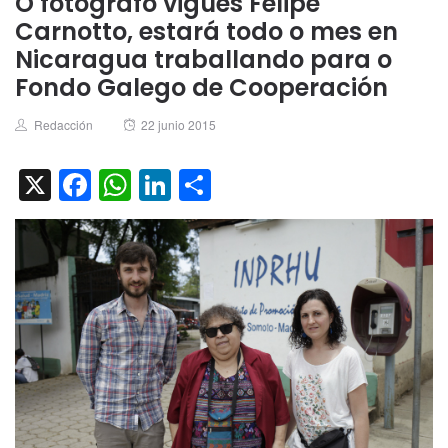
O fotógrafo vigués Felipe
Carnotto, estará todo o mes en
Nicaragua traballando para o
Fondo Galego de Cooperación
Author
Posted
Redacción
22 junio 2015
on
X
Facebook
WhatsApp
LinkedIn
Compartir