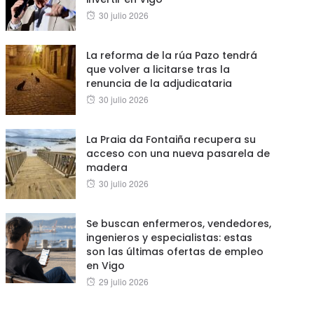
Posted
30 julio 2026
on
La reforma de la rúa Pazo tendrá
que volver a licitarse tras la
renuncia de la adjudicataria
Posted
30 julio 2026
on
La Praia da Fontaiña recupera su
acceso con una nueva pasarela de
madera
Posted
30 julio 2026
on
Se buscan enfermeros, vendedores,
ingenieros y especialistas: estas
son las últimas ofertas de empleo
en Vigo
Posted
29 julio 2026
on