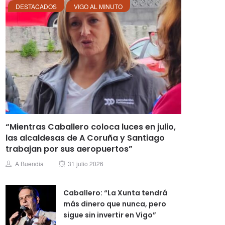
DESTACADOS
VIGO AL MINUTO
“Mientras Caballero coloca luces en julio,
las alcaldesas de A Coruña y Santiago
trabajan por sus aeropuertos”
Posted
Author
A Buendia
31 julio 2026
on
Caballero: “La Xunta tendrá
más dinero que nunca, pero
sigue sin invertir en Vigo”