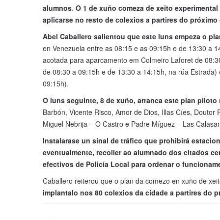
alumnos
.
O 1 de xuño comeza de xeito experimental 
aplicarse no resto de colexios a partires do próximo 
Abel Caballero salientou que este luns empeza o pla
en Venezuela entre as 08:15 e as 09:15h e de 13:30 a 
acotada para aparcamento em Colmeiro Laforet de 08:30
de 08:30 a 09:15h e de 13:30 a 14:15h, na rúa Estrada)
09:15h).
O luns seguinte, 8 de xuño, arranca este plan pilot
Barbón, Vicente Risco, Amor de Dios, Illas Cíes, Doutor
Miguel Nebrija – O Castro e Padre Míguez – Las Calasan
Instalarase un sinal de tráfico que prohibirá estacio
eventualmente, recoller ao alumnado dos citados ce
efectivos de Policía Local para ordenar o funcionam
Caballero reiterou que o plan da comezo en xuño de xeito
implantalo nos 80 colexios da cidade a partires do 