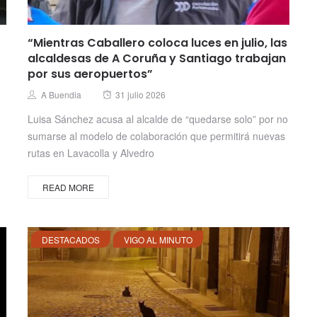
“Mientras Caballero coloca luces en julio, las
alcaldesas de A Coruña y Santiago trabajan
por sus aeropuertos”
Posted
Author
A Buendia
31 julio 2026
on
Luisa Sánchez acusa al alcalde de “quedarse solo” por no
sumarse al modelo de colaboración que permitirá nuevas
rutas en Lavacolla y Alvedro
READ MORE
DESTACADOS
VIGO AL MINUTO