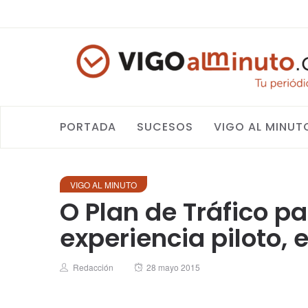
PORTADA
SUCESOS
VIGO AL MINUT
VIGO AL MINUTO
O Plan de Tráfico p
experiencia piloto, e
Author
Posted
Redacción
28 mayo 2015
on