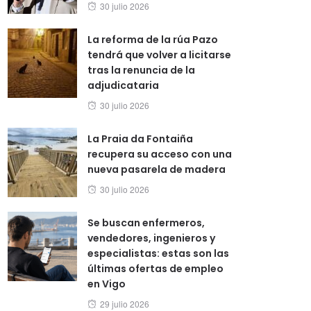
Posted
30 julio 2026
on
La reforma de la rúa Pazo
tendrá que volver a licitarse
tras la renuncia de la
adjudicataria
Posted
30 julio 2026
on
La Praia da Fontaiña
recupera su acceso con una
nueva pasarela de madera
Posted
30 julio 2026
on
Se buscan enfermeros,
vendedores, ingenieros y
especialistas: estas son las
últimas ofertas de empleo
en Vigo
Posted
29 julio 2026