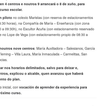
en 4 centros e noutros 9 arrancará o 8 de xuño, para
curso escolar.
n piloto
no colexio Maristas (con reserva de estacionamentos
14:30 horas), na Compañía de María – Enseñanza (con zona
 a 09:30h), no Escultor Acuña (con estacionamento reservado
 e no Lope de Vega (con estacionamento propio de 08:30 a
o noutros nove centros
: María Auxiliadora – Salesianos, García
 Fleming – Villa Laura, María Inmaculada – Carmelitas, San
cias.
nar nos horarios delimitados, salvo para deixar e,
ntros, explicou o alcalde, quen avanzou que haberá
ento do plan.
 inicial, con
vocación de aprender da experiencia para
próximo curso.