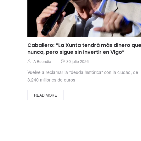
Caballero: “La Xunta tendrá más dinero qu
nunca, pero sigue sin invertir en Vigo”
Posted
Author
A Buendia
30 julio 2026
on
Vuelve a reclamar la "deuda histórica" con la ciudad, de
3.240 millones de euros
READ MORE