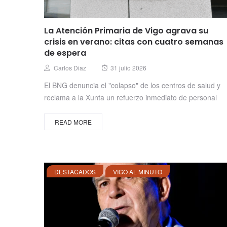
La Atención Primaria de Vigo agrava su
crisis en verano: citas con cuatro semanas
de espera
Posted
Author
Carlos Diaz
31 julio 2026
on
El BNG denuncia el "colapso" de los centros de salud y
reclama a la Xunta un refuerzo inmediato de personal
READ MORE
DESTACADOS
VIGO AL MINUTO