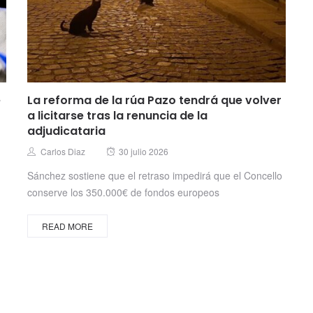
e
La reforma de la rúa Pazo tendrá que volver
a licitarse tras la renuncia de la
adjudicataria
Posted
Author
Carlos Diaz
30 julio 2026
on
Sánchez sostiene que el retraso impedirá que el Concello
conserve los 350.000€ de fondos europeos
READ MORE