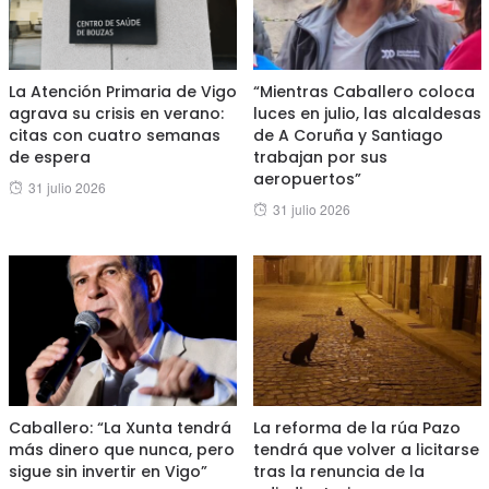
La Atención Primaria de Vigo
“Mientras Caballero coloca
agrava su crisis en verano:
luces en julio, las alcaldesas
citas con cuatro semanas
de A Coruña y Santiago
de espera
trabajan por sus
aeropuertos”
Posted
31 julio 2026
Posted
31 julio 2026
on
on
Caballero: “La Xunta tendrá
La reforma de la rúa Pazo
más dinero que nunca, pero
tendrá que volver a licitarse
sigue sin invertir en Vigo”
tras la renuncia de la