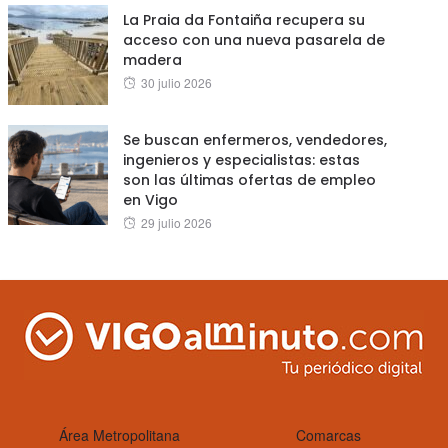
La Praia da Fontaiña recupera su
acceso con una nueva pasarela de
madera
Posted
30 julio 2026
on
Se buscan enfermeros, vendedores,
ingenieros y especialistas: estas
son las últimas ofertas de empleo
en Vigo
Posted
29 julio 2026
on
Área Metropolitana
Comarcas