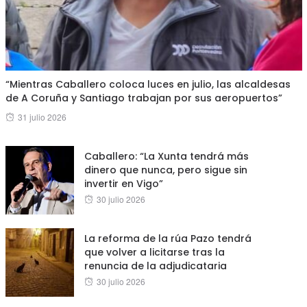
“Mientras Caballero coloca luces en julio, las alcaldesas
de A Coruña y Santiago trabajan por sus aeropuertos”
Posted
31 julio 2026
on
Caballero: “La Xunta tendrá más
dinero que nunca, pero sigue sin
invertir en Vigo”
Posted
30 julio 2026
on
La reforma de la rúa Pazo tendrá
que volver a licitarse tras la
renuncia de la adjudicataria
Posted
30 julio 2026
on