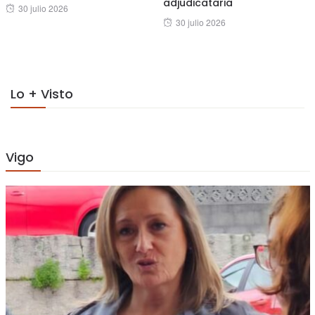
adjudicataria
Posted
30 julio 2026
Posted
30 julio 2026
on
on
Lo + Visto
Vigo